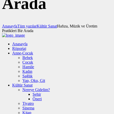
Arada
Anasayfa
Tüm yazılar
Kültür Sanat
Hafıza, Müzik ve Üretim
Pratikleri Bir Arada
Anasayfa
Röportaj
Anne-Çocuk
Bebek
Çocuk
Hamile
Kadın
Sağlık
Yap, Oku, Git
Kültür Sanat
Nereye Gidelim?
Şehir
Öneri
Tiyatro
Sinema
Kitap