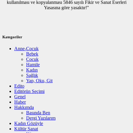
kullanılması ve kopyalanması 5846 sayılı Fikir ve Sanat Eserleri
Yasasına göre yasaktır!"
Kategoriler
Anne-Çocuk
Bebek
Çocuk
Hamile
Kadın
Sağlık
Yap, Oku, Git
Edito
Editörün Seçimi
Genel
Haber
Hakkımda
Basında Ben
Dergi Yazılarım
Kadın Gözüyle
Kültür Sanat