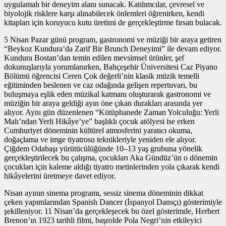
uygulamalı bir deneyim alanı sunacak. Katılımcılar, çevresel ve
biyolojik risklere karşı alınabilecek önlemleri öğrenirken, kendi
kitapları için koruyucu kutu üretimi de gerçekleştirme fırsatı bulacak.
5 Nisan Pazar günü program, gastronomi ve müziği bir araya getiren
“Beykoz Kundura’da Zarif Bir Brunch Deneyimi” ile devam ediyor.
Kundura Bostan’dan temin edilen mevsimsel ürünler, şef
dokunuşlarıyla yorumlanırken, Bahçeşehir Üniversitesi Caz Piyano
Bölümü öğrencisi Ceren Çok değerli’nin klasik müzik temelli
eğitiminden beslenen ve caz odağında gelişen repertuvarı, bu
buluşmaya eşlik eden müzikal katmanı oluşturarak gastronomi ve
müziğin bir araya geldiği ayın öne çıkan durakları arasında yer
alıyor. Aynı gün düzenlenen “Kütüphanede Zaman Yolculuğu: Yerli
Malı’ndan Yerli Hikâye’ye” başlıklı çocuk atölyesi ise erken
Cumhuriyet döneminin kültürel atmosferini yaratıcı okuma,
doğaçlama ve imge tiyatrosu teknikleriyle yeniden ele alıyor.
Çiğdem Odabaşı yürütücülüğünde 10–13 yaş grubuna yönelik
gerçekleştirilecek bu çalışma, çocukları Aka Gündüz’ün o dönemin
çocukları için kaleme aldığı tiyatro metinlerinden yola çıkarak kendi
hikâyelerini üretmeye davet ediyor.
Nisan ayının sinema programı, sessiz sinema döneminin dikkat
çeken yapımlarından Spanish Dancer (İspanyol Dansçı) gösterimiyle
şekilleniyor. 11 Nisan’da gerçekleşecek bu özel gösterimde, Herbert
Brenon’ın 1923 tarihli filmi, başrolde Pola Negri’nin etkileyici