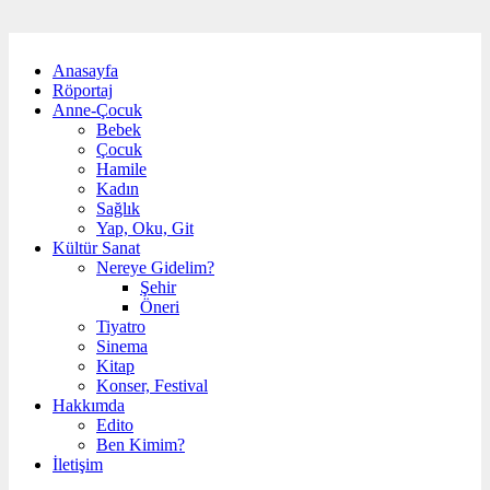
Anasayfa
Röportaj
Anne-Çocuk
Bebek
Çocuk
Hamile
Kadın
Sağlık
Yap, Oku, Git
Kültür Sanat
Nereye Gidelim?
Şehir
Öneri
Tiyatro
Sinema
Kitap
Konser, Festival
Hakkımda
Edito
Ben Kimim?
İletişim