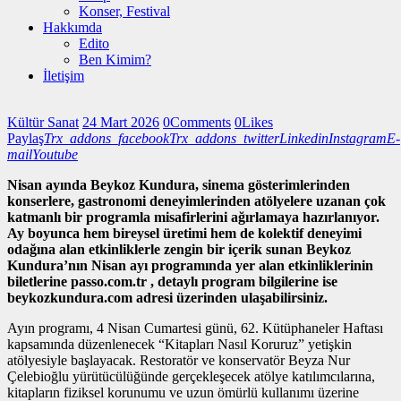
Konser, Festival
Hakkımda
Edito
Ben Kimim?
İletişim
Kültür Sanat
24 Mart 2026
0
Comments
0
Likes
Paylaş
Trx_addons_facebook
Trx_addons_twitter
Linkedin
Instagram
E-
mail
Youtube
Nisan ayında Beykoz Kundura, sinema gösterimlerinden
konserlere, gastronomi deneyimlerinden atölyelere uzanan çok
katmanlı bir programla misafirlerini ağırlamaya hazırlanıyor.
Ay boyunca hem bireysel üretimi hem de kolektif deneyimi
odağına alan etkinliklerle zengin bir içerik sunan Beykoz
Kundura’nın Nisan ayı programında yer alan etkinliklerinin
biletlerine passo.com.tr , detaylı program bilgilerine ise
beykozkundura.com adresi üzerinden ulaşabilirsiniz.
Ayın programı, 4 Nisan Cumartesi günü, 62. Kütüphaneler Haftası
kapsamında düzenlenecek “Kitapları Nasıl Koruruz” yetişkin
atölyesiyle başlayacak. Restoratör ve konservatör Beyza Nur
Çelebioğlu yürütücülüğünde gerçekleşecek atölye katılımcılarına,
kitapların fiziksel korunumu ve uzun ömürlü kullanımı üzerine