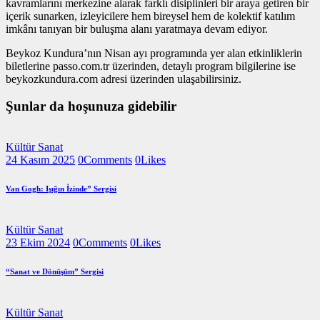
kavramlarını merkezine alarak farklı disiplinleri bir araya getiren bir
içerik sunarken, izleyicilere hem bireysel hem de kolektif katılım
imkânı tanıyan bir buluşma alanı yaratmaya devam ediyor.
Beykoz Kundura’nın Nisan ayı programında yer alan etkinliklerin
biletlerine passo.com.tr üzerinden, detaylı program bilgilerine ise
beykozkundura.com adresi üzerinden ulaşabilirsiniz.
Şunlar da hoşunuza gidebilir
Kültür Sanat
24 Kasım 2025
0
Comments
0
Likes
Van Gogh: Işığın İzinde” Sergisi
Kültür Sanat
23 Ekim 2024
0
Comments
0
Likes
“Sanat ve Dönüşüm” Sergisi
Kültür Sanat