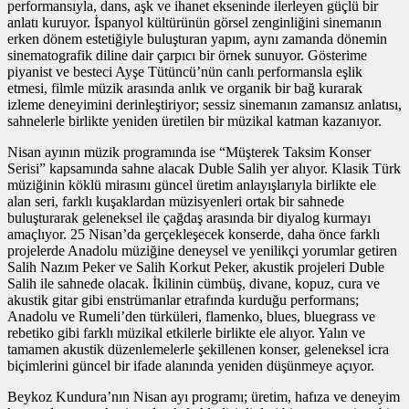
performansıyla, dans, aşk ve ihanet ekseninde ilerleyen güçlü bir
anlatı kuruyor. İspanyol kültürünün görsel zenginliğini sinemanın
erken dönem estetiğiyle buluşturan yapım, aynı zamanda dönemin
sinematografik diline dair çarpıcı bir örnek sunuyor. Gösterime
piyanist ve besteci Ayşe Tütüncü’nün canlı performansla eşlik
etmesi, filmle müzik arasında anlık ve organik bir bağ kurarak
izleme deneyimini derinleştiriyor; sessiz sinemanın zamansız anlatısı,
sahnelerle birlikte yeniden üretilen bir müzikal katman kazanıyor.
Nisan ayının müzik programında ise “Müşterek Taksim Konser
Serisi” kapsamında sahne alacak Duble Salih yer alıyor. Klasik Türk
müziğinin köklü mirasını güncel üretim anlayışlarıyla birlikte ele
alan seri, farklı kuşaklardan müzisyenleri ortak bir sahnede
buluşturarak geleneksel ile çağdaş arasında bir diyalog kurmayı
amaçlıyor. 25 Nisan’da gerçekleşecek konserde, daha önce farklı
projelerde Anadolu müziğine deneysel ve yenilikçi yorumlar getiren
Salih Nazım Peker ve Salih Korkut Peker, akustik projeleri Duble
Salih ile sahnede olacak. İkilinin cümbüş, divane, kopuz, cura ve
akustik gitar gibi enstrümanlar etrafında kurduğu performans;
Anadolu ve Rumeli’den türküleri, flamenko, blues, bluegrass ve
rebetiko gibi farklı müzikal etkilerle birlikte ele alıyor. Yalın ve
tamamen akustik düzenlemelerle şekillenen konser, geleneksel icra
biçimlerini güncel bir ifade alanında yeniden düşünmeye açıyor.
Beykoz Kundura’nın Nisan ayı programı; üretim, hafıza ve deneyim