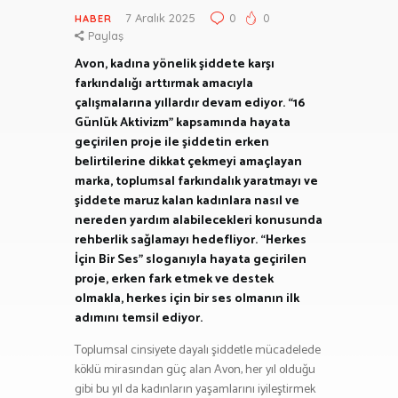
7 Aralık 2025
0
0
HABER
Paylaş
Avon, kadına yönelik şiddete karşı
farkındalığı arttırmak amacıyla
çalışmalarına yıllardır devam ediyor. “16
Günlük Aktivizm” kapsamında hayata
geçirilen proje ile şiddetin erken
belirtilerine dikkat çekmeyi amaçlayan
marka, toplumsal farkındalık yaratmayı ve
şiddete maruz kalan kadınlara nasıl ve
nereden yardım alabilecekleri konusunda
rehberlik sağlamayı hedefliyor. “Herkes
İçin Bir Ses” sloganıyla hayata geçirilen
proje, erken fark etmek ve destek
olmakla, herkes için bir ses olmanın ilk
adımını temsil ediyor.
Toplumsal cinsiyete dayalı şiddetle mücadelede
köklü mirasından güç alan Avon, her yıl olduğu
gibi bu yıl da kadınların yaşamlarını iyileştirmek