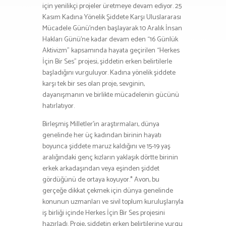
için yenilikçi projeler üretmeye devam ediyor. 25
Kasım Kadına Yönelik Şiddete Karşı Uluslararası
Mücadele Günü’nden başlayarak 10 Aralık İnsan
Hakları Günü’ne kadar devam eden “16 Günlük
Aktivizm” kapsamında hayata geçirilen “Herkes
İçin Bir Ses” projesi, şiddetin erken belirtilerle
başladığını vurguluyor. Kadına yönelik şiddete
karşı tek bir ses olan proje, sevginin,
dayanışmanın ve birlikte mücadelenin gücünü
hatırlatıyor.
Birleşmiş Milletler’in araştırmaları, dünya
genelinde her üç kadından birinin hayatı
boyunca şiddete maruz kaldığını ve 15-19 yaş
aralığındaki genç kızların yaklaşık dörtte birinin
erkek arkadaşından veya eşinden şiddet
gördüğünü de ortaya koyuyor.* Avon, bu
gerçeğe dikkat çekmek için dünya genelinde
konunun uzmanları ve sivil toplum kuruluşlarıyla
iş birliği içinde Herkes İçin Bir Ses projesini
hazırladı. Proje, şiddetin erken belirtilerine vurgu