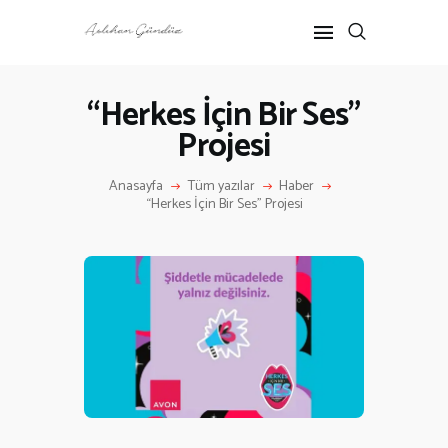
“Herkes İçin Bir Ses”
Projesi
ANASAYFA
RÖPORTAJ
Anasayfa
Tüm yazılar
Haber
ANNE-ÇOCUK
“Herkes İçin Bir Ses” Projesi
KÜLTÜR SANAT
HAKKIMDA
İLETIŞIM