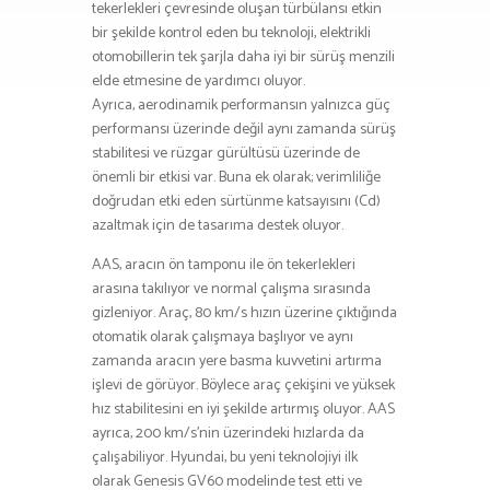
tekerlekleri çevresinde oluşan türbülansı etkin
bir şekilde kontrol eden bu teknoloji, elektrikli
otomobillerin tek şarjla daha iyi bir sürüş menzili
elde etmesine de yardımcı oluyor.
Ayrıca, aerodinamik performansın yalnızca güç
performansı üzerinde değil aynı zamanda sürüş
stabilitesi ve rüzgar gürültüsü üzerinde de
önemli bir etkisi var. Buna ek olarak; verimliliğe
doğrudan etki eden sürtünme katsayısını (Cd)
azaltmak için de tasarıma destek oluyor.
AAS, aracın ön tamponu ile ön tekerlekleri
arasına takılıyor ve normal çalışma sırasında
gizleniyor. Araç, 80 km/s hızın üzerine çıktığında
otomatik olarak çalışmaya başlıyor ve aynı
zamanda aracın yere basma kuvvetini artırma
işlevi de görüyor. Böylece araç çekişini ve yüksek
hız stabilitesini en iyi şekilde artırmış oluyor. AAS
ayrıca, 200 km/s’nin üzerindeki hızlarda da
çalışabiliyor. Hyundai, bu yeni teknolojiyi ilk
olarak Genesis GV60 modelinde test etti ve