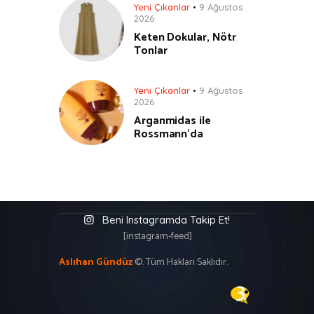
Yeni Çıkanlar
9 Ağustos
2026
Keten Dokular, Nötr
Tonlar
Yeni Çıkanlar
9 Ağustos
2026
Arganmidas ile
Rossmann’da
Beni Instagramda Takip Et!
[instagram-feed]
Aslıhan Gündüz
©. Tüm Hakları Saklıdır.