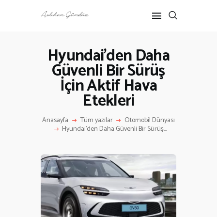
Hyundai’den Daha
Güvenli Bir Sürüş
ANASAYFA
İçin Aktif Hava
RÖPORTAJ
ANNE-ÇOCUK
Etekleri
KÜLTÜR SANAT
Anasayfa
Tüm yazılar
Otomobil Dünyası
HAKKIMDA
Hyundai’den Daha Güvenli Bir Sürüş...
İLETIŞIM