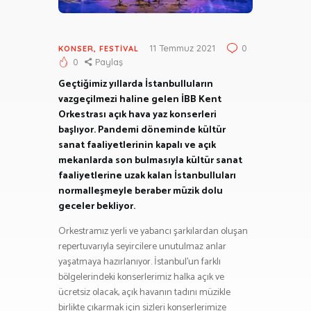
11 Temmuz 2021
0
KONSER, FESTIVAL
0
Paylaş
Geçtiğimiz yıllarda İstanbulluların
vazgeçilmezi haline gelen İBB Kent
Orkestrası açık hava yaz konserleri
başlıyor. Pandemi döneminde kültür
sanat faaliyetlerinin kapalı ve açık
mekanlarda son bulmasıyla kültür sanat
faaliyetlerine uzak kalan İstanbulluları
normalleşmeyle beraber müzik dolu
geceler bekliyor.
Orkestramız yerli ve yabancı şarkılardan oluşan
repertuvarıyla seyircilere unutulmaz anlar
yaşatmaya hazırlanıyor. İstanbul’un farklı
bölgelerindeki konserlerimiz halka açık ve
ücretsiz olacak, açık havanın tadını müzikle
birlikte çıkarmak için sizleri konserlerimize