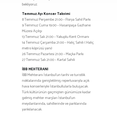
bekliyoruz.
Temmuz Ayı Konser Takvimi
8 Temmuz Perşembe 21.00 – Florya Sahil Parkı
9 Temmuz Cuma 19.00 – Hasanpaşa Gazhane
Müzesi Açılışı
13 Temmuz Salı 21.00 – Yakuplu Kent Ormanı
14 Temmuz Çarşamba 21.00 – Haliç Sahili ( Haliç
metro köprüsü yanı)
26 Temmuz Pazartesi 21.00 – Maçka Parkı
27 Temmuz Salı 21.00 – Kartal Sahili
İBB MEHTERANI
İBB Mehteranı İstanbul’un tarihi ve turistlik
noktalarında genişletilmiş repertuvarıyla açık
hava konserleriyle İstanbullularla buluşacak.
Türk kültürünün geçmişten günümüze kadar
gelmiş mehter marşları İstanbul’un
meydanlarında, sahillerinde ve parklarında
yankılanacak.