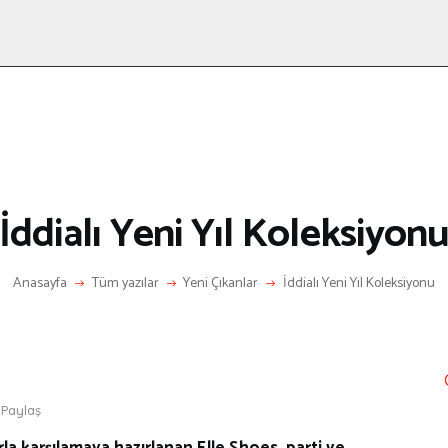
ANASAYFA
RÖPORTAJ
ANNE-ÇOCUK
KÜLTÜR SANAT
HAKKIMDA
LETIŞIM
İddialı Yeni Yıl Koleksiyon
Anasayfa
Tüm yazılar
Yeni Çıkanlar
İddialı Yeni Yıl Koleksiyonu
Paylaş
arla karşılamaya hazırlanan Elle Shoes, parti ve