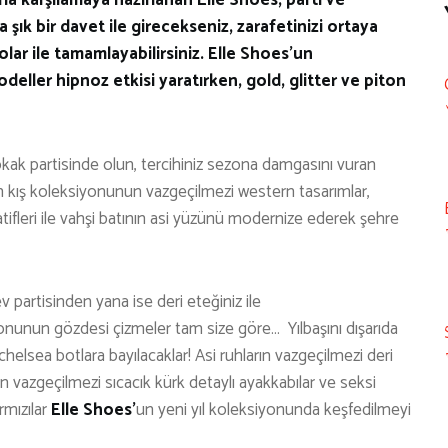
 şık bir davet ile girecekseniz, zarafetinizi ortaya
olar ile tamamlayabilirsiniz. Elle Shoes’un
eller hipnoz etkisi yaratırken, gold, glitter ve piton
sokak partisinde olun, tercihiniz sezona damgasını vuran
n kış koleksiyonunun vazgeçilmezi western tasarımlar,
natifleri ile vahşi batının asi yüzünü modernize ederek şehre
ev partisinden yana ise deri eteğiniz ile
onunun gözdesi çizmeler tam size göre… Yılbaşını dışarıda
 chelsea botlara bayılacaklar! Asi ruhların vazgeçilmezi deri
in vazgeçilmezi sıcacık kürk detaylı ayakkabılar ve seksi
rmızılar
Elle Shoes’
un yeni yıl koleksiyonunda keşfedilmeyi