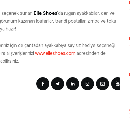
çok seçenek sunan
Elle Shoes
’da rugan ayakkabılar, deri ve
r görünüm kazanan loafer’lar, trendi postallar, zımba ve toka
ya hazır!
kleriniz için de çantadan ayakkabıya sayısız hediye seçeneği
ra alışverişlerinizi
www.elleshoes.com
adresinden de
abilirsiniz.