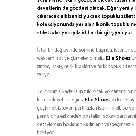
davetlerin de gözdesi olacak. Eğer yeni yıla
çıkaracak elbisenizi yüksek topuklu stilett
koleksiyonunda yer alan ikonik topuklu mod
stilettolar yeni yıla iddialı bir giriş yapıyor.
İster bir dağ evinde şömine başında, ister bir 
western bot ve çizmeler olmalı…
Elle Shoes’
u
zımba, nakış, renk blokları ve farklı topuk alter
taşıyor.
Tercihiniz arkadaşlarınız ile sıcak ve samimi bir 
kombinleyebileceğiniz
Elle Shoes
’un koleksiy
geçirmek isteyen parti kızları ise mini elbise ve
pantolona eşlik eden postallar, sokak partilerin
detaylardan hoşlanan kadınların vazgeçilmezi kı
bekliyor!