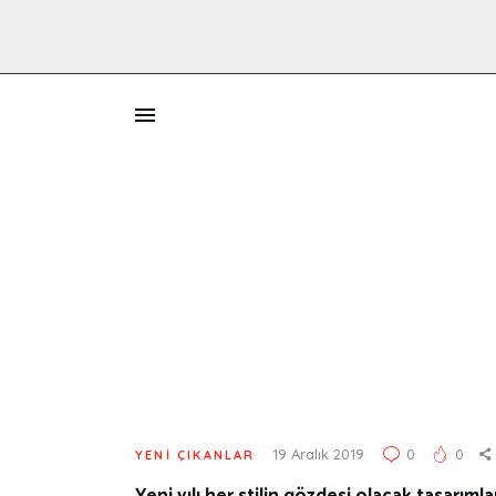
İ
19 Aralık 2019
0
0
YENI ÇIKANLAR
Yeni yılı her stilin gözdesi olacak tasarıml