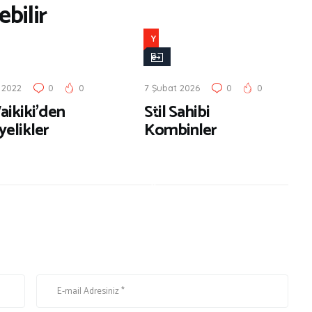
bilir
Y
e
n
 2022
0
0
7 Şubat 2026
0
0
i
aikiki’den
Stil Sahibi
Ç
yelikler
Kombinler
ı
k
a
n
l
a
r