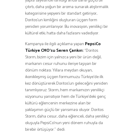
yapısı sayesinde ısırıldığı anda daha güçlü bir
çıtırtı, daha yoğun bir aroma sunarak atıştırmalık
kategorisine yepyeni bir standart getiriyor,
Doritos’un kimliğini oluşturan üçgen form
yeniden yorumlanıyor. Bu inovasyon, yenilikçi bir
kültürel etki; hatta daha fazlasını vadediyor.
Kampanya ile ilgili açıklama yapan
PepsiCo
Türkiye CMO’su Seren Çankırı:
“Doritos
Storm, bizim için yalnızca yeni bir ürün değil,
markanın cesur ruhunu ileriye taşıyan bir
dönüm noktası. Yıllara meydan okuyan,
ikonikleşmiş üçgen formumuzu Türkiye’de ilk
kez dönüştürerek Doritos’un geleceğini yeniden
tanımlıyoruz. Storm, hem markamızın yenilikçi
vizyonunu yansıtıyor hem de Türkiye’deki genç
kültürü eğlencenin merkezine alan bir
yaklaşımın güçlü bir yansıması oluyor. Doritos
Storm, daha cesur, daha eğlenceli, daha yenilikçi
oluşuyla PepsiCo’nun yeni dönem ruhuyla da
birebir örtüşüyor.” dedi.