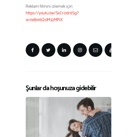
Reklam filmini izlemek için:
https://youtu.be/SiiCr0dr6Sg?
si=telbi16Q0M32MPiX
Şunlar da hoşunuza gidebilir