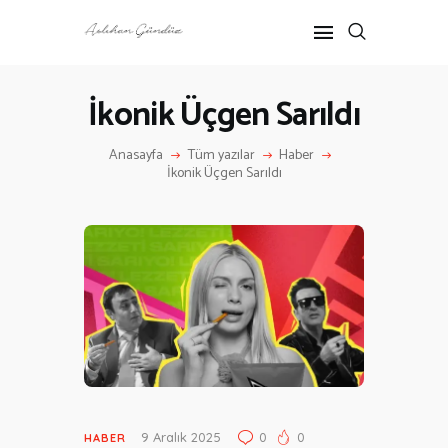
İkonik Üçgen Sarıldı
ANASAYFA
Anasayfa
Tüm yazılar
Haber
RÖPORTAJ
İkonik Üçgen Sarıldı
ANNE-ÇOCUK
KÜLTÜR SANAT
HAKKIMDA
İLETIŞIM
9 Aralık 2025
0
0
HABER