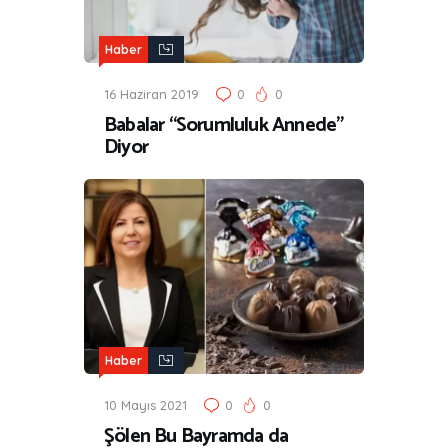
Haber
16 Haziran 2019
0
0
Babalar “Sorumluluk Annede”
Diyor
Haber
10 Mayıs 2021
0
0
Şölen Bu Bayramda da