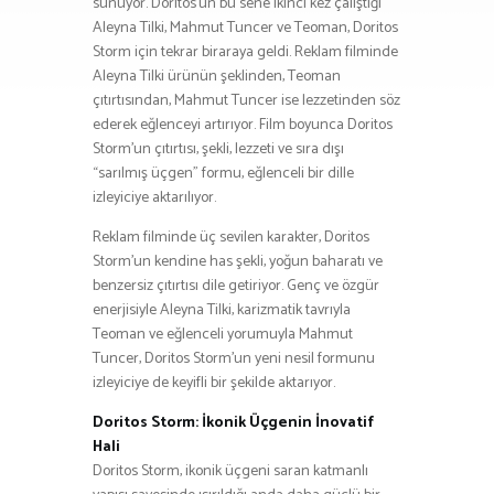
sunuyor. Doritos’un bu sene ikinci kez çalıştığı
Aleyna Tilki, Mahmut Tuncer ve Teoman, Doritos
Storm için tekrar biraraya geldi. Reklam filminde
Aleyna Tilki ürünün şeklinden, Teoman
çıtırtısından, Mahmut Tuncer ise lezzetinden söz
ederek eğlenceyi artırıyor. Film boyunca Doritos
Storm’un çıtırtısı, şekli, lezzeti ve sıra dışı
“sarılmış üçgen” formu, eğlenceli bir dille
izleyiciye aktarılıyor.
Reklam filminde üç sevilen karakter, Doritos
Storm’un kendine has şekli, yoğun baharatı ve
benzersiz çıtırtısı dile getiriyor. Genç ve özgür
enerjisiyle Aleyna Tilki, karizmatik tavrıyla
Teoman ve eğlenceli yorumuyla Mahmut
Tuncer, Doritos Storm’un yeni nesil formunu
izleyiciye de keyifli bir şekilde aktarıyor.
Doritos Storm: İkonik Üçgenin İnovatif
Hali
Doritos Storm, ikonik üçgeni saran katmanlı