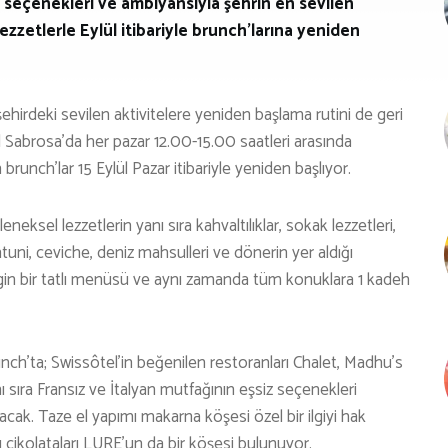
 seçenekleri ve ambiyansıyla şehrin en sevilen
zzetlerle Eylül itibariyle brunch’larına yeniden
şehirdeki sevilen aktivitelere yeniden başlama rutini de geri
 Sabrosa’da her pazar 12.00-15.00 saatleri arasında
brunch’lar 15 Eylül Pazar itibariyle yeniden başlıyor.
ksel lezzetlerin yanı sıra kahvaltılıklar, sokak lezzetleri,
uni, ceviche, deniz mahsulleri ve dönerin yer aldığı
engin bir tatlı menüsü ve aynı zamanda tüm konuklara 1 kadeh
nch’ta; Swissôtel’in beğenilen restoranları Chalet, Madhu’s
 sıra Fransız ve İtalyan mutfağının eşsiz seçenekleri
ak. Taze el yapımı makarna köşesi özel bir ilgiyi hak
çikolataları LURE’un da bir köşesi bulunuyor.