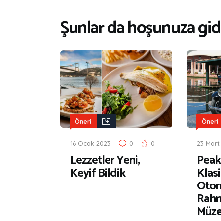
Şunlar da hoşunuza gide
Öneri
Öneri
16 Ocak 2023
0
0
23 Mart
Lezzetler Yeni,
Peaky
Keyif Bildik
Klasi
Otom
Rahm
Müze