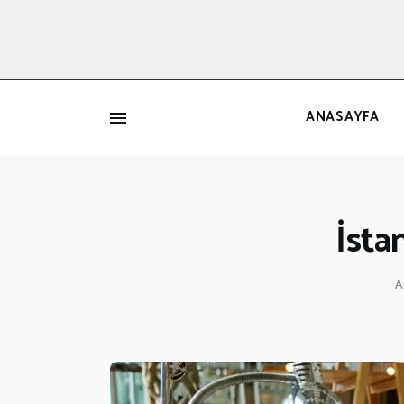
ANASAYFA
İ
İsta
A