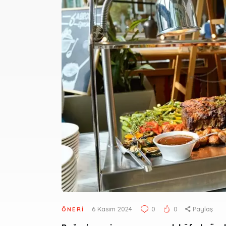
6 Kasım 2024
0
0
Paylaş
ÖNERI