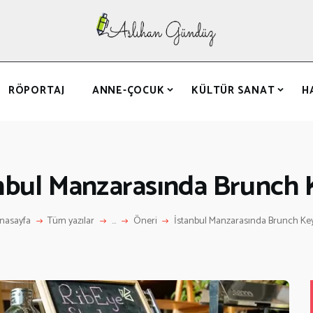
ANASAYFA
RÖPORTAJ
ANNE-ÇOCUK
RÖPORTAJ
ANNE-ÇOCUK
KÜLTÜR SANAT
H
KÜLTÜR SANAT
HAKKIMDA
LETIŞIM
nbul Manzarasında Brunch 
nasayfa
Tüm yazılar
...
Öneri
İstanbul Manzarasında Brunch Key