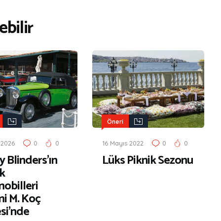
bilir
Öneri
 2026
0
0
16 Mayıs 2022
0
0
 Blinders’ın
Lüks Piknik Sezonu
k
obilleri
i M. Koç
si’nde