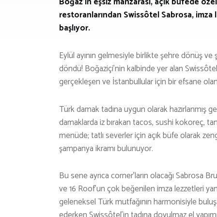
Boğaz’ın eşsiz manzarası, açık büfede özel
restoranlarından Swissôtel Sabrosa, imza le
başlıyor.
Eylül ayının gelmesiyle birlikte şehre dönüş ve 
döndü! Boğaziçi’nin kalbinde yer alan Swissôtel
gerçekleşen ve İstanbullular için bir efsane olan 
Türk damak tadına uygun olarak hazırlanmış gelene
damaklarda iz bırakan tacos, sushi kokoreç, tant
menüde; tatlı severler için açık büfe olarak z
şampanya ikramı bulunuyor.
Bu sene ayrıca corner’ların olacağı Sabrosa Bru
ve 16 Roof’un çok beğenilen imza lezzetleri yanı
geleneksel Türk mutfağının harmonisiyle buluşac
ederken Swissôtel’in tadına doyulmaz el yapımı 