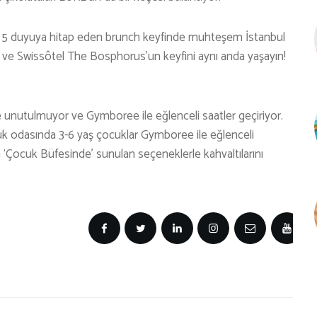
i ve 5 duyuya hitap eden brunch keyfinde muhteşem İstanbul
n ve Swissôtel The Bosphorus’un keyfini aynı anda yaşayın!
e unutulmuyor ve Gymboree ile eğlenceli saatler geçiriyor.
uk odasında 3-6 yaş çocuklar Gymboree ile eğlenceli
an ‘Çocuk Büfesinde’ sunulan seçeneklerle kahvaltılarını