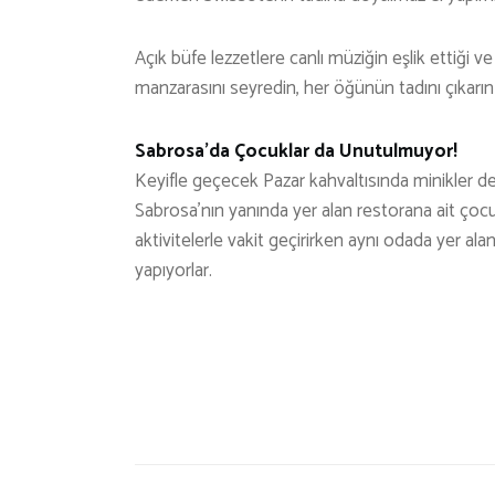
Açık büfe lezzetlere canlı müziğin eşlik ettiğ
manzarasını seyredin, her öğünün tadını çıkarı
Sabrosa’da Çocuklar da Unutulmuyor!
Keyifle geçecek Pazar kahvaltısında minikler d
Sabrosa’nın yanında yer alan restorana ait çoc
aktivitelerle vakit geçirirken aynı odada yer al
yapıyorlar.