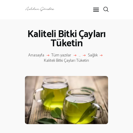
Kaliteli Bitki Çayları
Tüketin
ANASAYFA
RÖPORTAJ
Anasayfa
Tüm yazılar
...
Sağlık
ANNE-ÇOCUK
Kaliteli Bitki Çayları Tüketin
KÜLTÜR SANAT
HAKKIMDA
İLETIŞIM