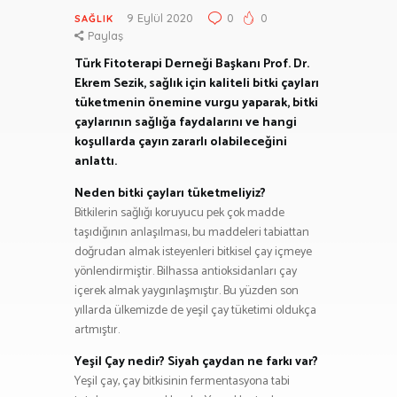
9 Eylül 2020
0
0
SAĞLIK
Paylaş
Türk Fitoterapi Derneği Başkanı Prof. Dr.
Ekrem Sezik, sağlık için kaliteli bitki çayları
tüketmenin önemine vurgu yaparak, bitki
çaylarının sağlığa faydalarını ve hangi
koşullarda çayın zararlı olabileceğini
anlattı.
Neden bitki çayları tüketmeliyiz?
Bitkilerin sağlığı koruyucu pek çok madde
taşıdığının anlaşılması, bu maddeleri tabiattan
doğrudan almak isteyenleri bitkisel çay içmeye
yönlendirmiştir. Bilhassa antioksidanları çay
içerek almak yaygınlaşmıştır. Bu yüzden son
yıllarda ülkemizde de yeşil çay tüketimi oldukça
artmıştır.
Yeşil Çay nedir? Siyah çaydan ne farkı var?
Yeşil çay, çay bitkisinin fermentasyona tabi