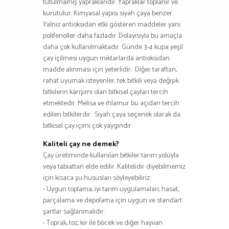
tutulmamış yapraklarıdır. Yapraklar toplanır ve
kurutulur. Kimyasal yapısı siyah çaya benzer.
Yalnız antioksidan etki gösteren maddeler yani
polifenoller daha fazladır. Dolayısıyla bu amaçla
daha çok kullanılmaktadır. Günde 3-4 kupa yeşil
çay içilmesi uygun miktarlarda antioksidan
madde alınması için yeterlidir. Diğer taraftan,
rahat uyumak isteyenler, tek bitkili veya değişik
bitkilerin karışımı olan bitkisel çayları tercih
etmektedir. Melisa ve ıhlamur bu açıdan tercih
edilen bitkilerdir. Siyah çaya seçenek olarak da
bitkisel çay içimi çok yaygındır.
Kaliteli çay ne demek?
Çay üretiminde kullanılan bitkiler tarım yoluyla
veya tabiattan elde edilir. Kalitelidir diyebilmemiz
için kısaca şu hususları söyleyebiliriz:
• Uygun toplama, iyi tarım uygulamaları; hasat,
parçalama ve depolama için uygun ve standart
şartlar sağlanmalıdır.
• Toprak, toz, kir ile böcek ve diğer hayvan