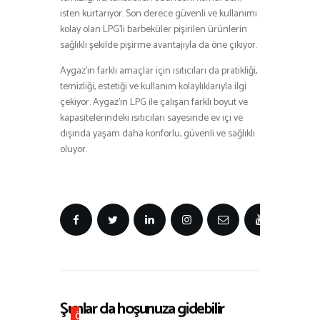
isten kurtarıyor. Son derece güvenli ve kullanımı
kolay olan LPG’li barbeküler pişirilen ürünlerin
sağlıklı şekilde pişirme avantajıyla da öne çıkıyor.
Aygaz’ın farklı amaçlar için ısıtıcıları da pratikliği,
temizliği, estetiği ve kullanım kolaylıklarıyla ilgi
çekiyor. Aygaz’ın LPG ile çalışan farklı boyut ve
kapasitelerindeki ısıtıcıları sayesinde ev içi ve
dışında yaşam daha konforlu, güvenli ve sağlıklı
oluyor.
Şunlar da hoşunuza gidebilir
Ö