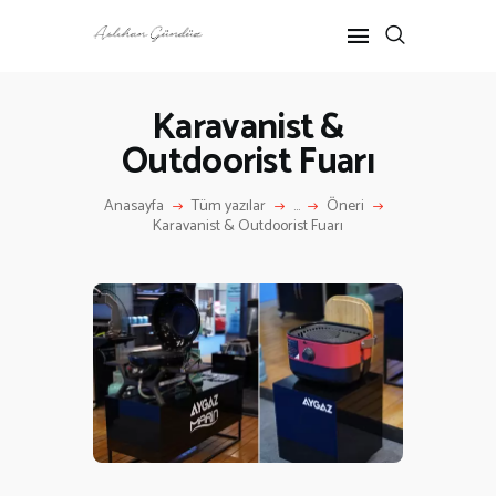
Karavanist &
Outdoorist Fuarı
ANASAYFA
RÖPORTAJ
Anasayfa
Tüm yazılar
...
Öneri
ANNE-ÇOCUK
Karavanist & Outdoorist Fuarı
KÜLTÜR SANAT
HAKKIMDA
İLETIŞIM