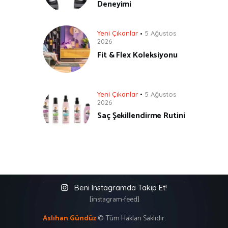
Deneyimi
Yeni Çıkanlar
5 Ağustos
2026
Fit & Flex Koleksiyonu
Yeni Çıkanlar
5 Ağustos
2026
Saç Şekillendirme Rutini
Beni Instagramda Takip Et!
[instagram-feed]
Aslıhan Gündüz
©. Tüm Hakları Saklıdır.