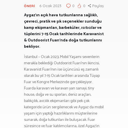
6 Ocak 2023
0
0
Paylaş
ÖNERI
Aygaz’ın açık hava tutkunlarına sağlıklı,
çevreci, pratik ve şık seçenekler sunduğu
kamp ekipmanları, barbeküler, ısıtıcılar ve
tüplerini 7-15 Ocak tarihlerinde Karavanist
& Outdoorist Fuarı’nda doğa tutkunlarını
bekliyor.
İstanbul – Ocak 2023, Mobil Yaşamı sevenlerin
merakla beklediği Outdoorist Fuarı’nın ikincisi,
Karavanist Fuarı’nın ise üçüncüsü eş zamanlı
olarak bu yıl 7-15 Ocak tarihleri arasında Tüyap
Fuar ve Kongre Merkezinde gerçekleşiyor.
Fuarda karavan ve karavan yan sanayi, tiny
house, doğa ve su sporları, deniz araçları,
balıkçılık, avcılık ekipmanları gibi pek çok
kategoride ürün sergilenecek ve Aygaz da mobil
yaşam için yaptığı hazırlıklarını müşterilerine
sunarak, doğa tutkunları ile buluşacak. Fuar
süresince ve fuar katılımcılarına, özel Aygaz’ın