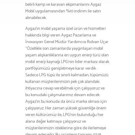
belirli kamp ve karavan ekipmanlarını Aygaz
Mobil uygulamasından %10 indirim ile satın
alınabilecek.
Aygaz’ın mobil yaşama özel ürün ve hizmetleri
hakkında bilgi veren Aygaz Pazarlama ve
İnovasyon Genel Müdür Yardımcısı Rıdvan Uçar
“Özellikle son zamanlarda yaygınlaşan mobil
yaşam alışkanlıklarına en uygun enerji türü olan
mobil enerji kaynağı LPG‘nin lider markası olarak
portföyümüzü genişletmeye karar verdik .
Sadece LPG tüpü ile sınırlı kalmadan, tüpümüzü
kullanan müşterilerimizin pek çok alandaki
ihtiyacına cevap verebilmek için çalışıyoruz ve
bu konudaki çalışmalarımız devam edecek.
Aygaz’ın bu konuda da öncü marka olması için
çalışıyoruz. Her zaman yüksek güvenliğe önem
veren kültürümüz ile, LPG’nin bulunduğu her
alana değer katmaya çalışıyoruz ve
müşterilerimizin isteklerine göre de ilerlemeye
devam edeceğiz. Bu ürünlerin tamamı 07-15