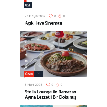
n
e
26 Mayıs 2013
0
0
r
Açık Hava Sineması
i
,
S
i
n
e
m
a
Öneri
3 Mart 2025
0
0
Stella Lounge ile Ramazan
Ayına Lezzetli Bir Dokunuş