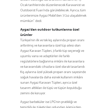
Ocak tarihlerinde düzenlenecek Karavanist ve
Outdoorist Fuarı’nda görülebilecek. Ayrıca, tüm
ürünlerimize Aygaz Mobil’den 7/24 ulaşabilmek
mümkün” dedi.
Aygaz’dan outdoor tutkunlarına özel
ürünler
Türkiye’nin ilk ve tek kış aylarında propan oranı
arttırılmış ve karavanlara özel tüp ailesi olan
Aygaz Karavan Tüpleri, 3 farklı tüp seçeneği ve
uyumlu vana ve adaptörleri ile farklı
regülatörlere bağlanma imkânı ile karavanlara
ve karavandaki cihazlara özel olarak tasarlandı.
Kış aylarına özel yüksek propan oranı sayesinde
soğuk havalarda daha esnek kullanım imkânı
sunan Aygaz Karavan Tüpleri, ayrıca özel
tasarım altlıkları ile tüpü ve tüpün koyulduğu
zemini de koruyor.
Aygaz barbeküler ise LPG’nin pratikliği ve
temizliği ile, tüketicileri odundan, kömürden,