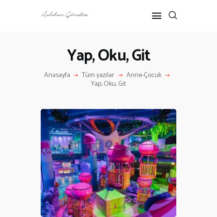
Yap, Oku, Git
ANASAYFA
Anasayfa
Tüm yazılar
Anne-Çocuk
RÖPORTAJ
Yap, Oku, Git
ANNE-ÇOCUK
KÜLTÜR SANAT
HAKKIMDA
İLETIŞIM