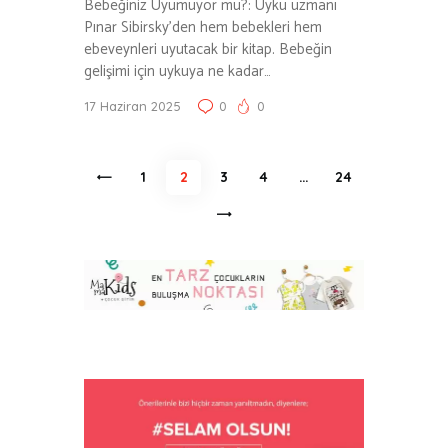
Bebeğiniz Uyumuyor mu?: Uyku uzmanı
Pınar Sibirsky’den hem bebekleri hem
ebeveynleri uyutacak bir kitap. Bebeğin
gelişimi için uykuya ne kadar…
17 Haziran 2025
0
0
Yazı
<
PAGE
1
PAGE
2
PAGE
3
PAGE
4
…
PAGE
24
sayfalaması
>