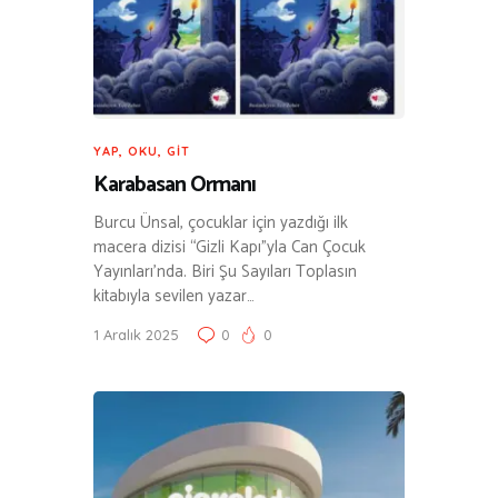
YAP, OKU, GIT
Karabasan Ormanı
Burcu Ünsal, çocuklar için yazdığı ilk
macera dizisi “Gizli Kapı”yla Can Çocuk
Yayınları’nda. Biri Şu Sayıları Toplasın
kitabıyla sevilen yazar…
1 Aralık 2025
0
0