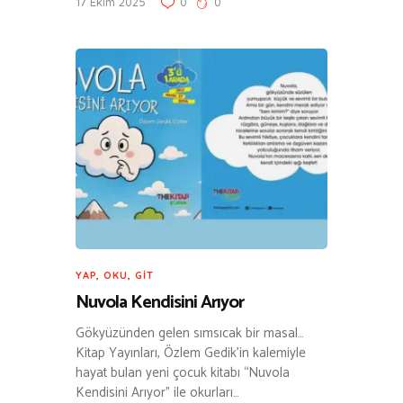
17 Ekim 2025
0
0
YAP, OKU, GIT
Nuvola Kendisini Arıyor
Gökyüzünden gelen sımsıcak bir masal…
Kitap Yayınları, Özlem Gedik’in kalemiyle
hayat bulan yeni çocuk kitabı “Nuvola
Kendisini Arıyor” ile okurları…