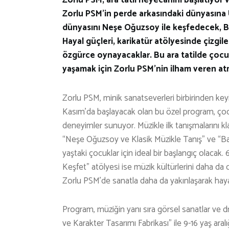
Zorlu PSM’in perde arkasındaki dünyasına 
dünyasını Neşe Oğuzsoy ile keşfedecek, B
Hayal güçleri, karikatür atölyesinde çizg
özgürce oynayacaklar. Bu ara tatilde çocuk
yaşamak için Zorlu PSM’nin ilham veren at
Zorlu PSM, minik sanatseverleri birbirinden keyifl
Kasım’da başlayacak olan bu özel program, ço
deneyimler sunuyor. Müzikle ilk tanışmalarını k
“Neşe Oğuzsoy ve Klasik Müzikle Tanış” ve “Bab
yaştaki çocuklar için ideal bir başlangıç olacak.
Keşfet” atölyesi ise müzik kültürlerini daha da d
Zorlu PSM’de sanatla daha da yakınlaşarak hayatl
Program, müziğin yanı sıra görsel sanatlar ve d
ve Karakter Tasarımı Fabrikası” ile 9-16 yaş aral