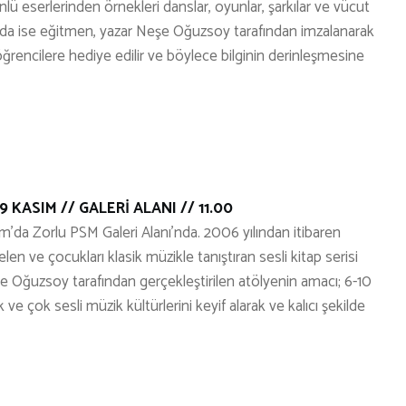
nlü eserlerinden örnekleri danslar, oyunlar, şarkılar ve vücut
da ise eğitmen, yazar Neşe Oğuzsoy tarafından imzalanarak
ı öğrencilere hediye edilir ve böylece bilginin derinleşmesine
 KASIM // GALERİ ALANI // 11.00
’da Zorlu PSM Galeri Alanı’nda. 2006 yılından itibaren
n ve çocukları klasik müzikle tanıştıran sesli kitap serisi
şe Oğuzsoy tarafından gerçekleştirilen atölyenin amacı; 6-10
ve çok sesli müzik kültürlerini keyif alarak ve kalıcı şekilde