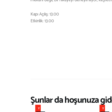
mekanı değil, bir hikâyeyi deneyimliyor, keşfet
Kapı Açılış: 13.00
Etkinlik: 13.00
Şunlar da hoşunuza gide
Y
Y