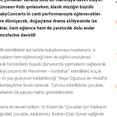
Unseen Kids ışınlanırken, klasik müziğin büyülü
abyConcerts’in canlı performansıyla eğlenecekler.
ilere dönüşecek, doğaçlama drama atölyesinde ise
lar, hem eğlence hem de yaratıcılık dolu anılar
mosferine davetli!
i etkinliklerle ara tatilde buluşturmaya hazırlanıyor. 9
cukların hem eğleneceği hem de eğitici unutulmaz
lasik bestecilerin büyülü dünyasında yapmalarını sağlayacak
yConcerts ile Mevsimler – Sonbahar” etkinlikleri, küçük
 6-10 yaş grubunun katılabileceği “Neşe Oğuzsoy ile Vivaldi’yi
erinleştirme fırsatı verecek. Tüm bu etkinliklerle çocuklar,
arının bir parçası haline getirebilecekler.
rama ile devam ediyor. 10 Kasım’da “Çocuklar İçin Karikatür
ığındaki çocuklar, karikatürist İbrahim Esat Güven eşliğinde