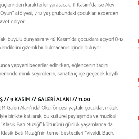
üçlerinden karakterler yaratacak. 11 Kasım’da ise Alev
r Oyun” atölyesi, 7-12 yaş grubundaki çocukları ezberden
avet ediyor.
i büyülü dünyasını 15-16 Kasım’da çocuklara açıyor! 8-12
 kendilerini gizemli bir bulmacanın içinde buluyor.
oyunca yepyeni beceriler edinirken, eğlencenin tadını
eminde minik seyircilerini, sanatla iç içe geçecek keyifli
/ 9 KASIM // GALERİ ALANI // 11.00
 Galeri Alanı’nda! Okul öncesi yaştaki çocuklar, müzik
yle birlikte katılarak, bu kültürel paylaşımda ve müzikal
“Klasik Batı Müziği” kültürünü günlük yaşamlarına da
r; Klasik Batı Müziği’nin temel bestecileri “Vivaldi, Bach,