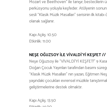
Mozart ve Beethoven” ile tanışır; bestecilerin ü
perküsyonu yoluyla keşfeder. Atölyenin sonun
sesli “Klasik Müzik Masalları” serisinin ilk kitab
olanak sağlanır.
Kapı Açılış: 10.50
Etkinlik: 11.00
NEŞE OĞUZSOY İLE VİVALDİ’Yİ KEŞFET // 9
Neşe Oğuzsoy ile “VİVALDİ’Yİ KEŞFET!” 9 Kasım
Doğan Çocuk Yayınları tarafından basımı süregele
“Klasik Müzik Masalları” nın yazarı, Eğitmen Ne
yaşındaki çocukları evrensel müzikle tanıştırmak 
geliştirmelerine destek olmaktır.
Kapı Açılış: 13.50