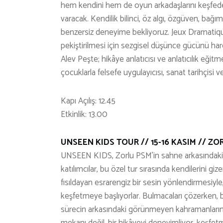
hem kendini hem de oyun arkadaşlarını keşfe
varacak. Kendilik bilinci, öz algı, özgüven, bağ
benzersiz deneyime bekliyoruz. Jeux Dramatique
pekiştirilmesi için sezgisel düşünce gücünü h
Alev Peşte; hikâye anlatıcısı ve anlatıcılık eğitm
çocuklarla felsefe uygulayıcısı, sanat tarihçisi
Kapı Açılış: 12.45
Etkinlik: 13.00
UNSEEN KIDS TOUR // 15-16 KASIM // ZOR
UNSEEN KIDS, Zorlu PSM’in sahne arkasındaki b
katılımcılar, bu özel tur sırasında kendilerini g
fısıldayan esrarengiz bir sesin yönlendirmesiyle
keşfetmeye başlıyorlar. Bulmacaları çözerken, 
sürecin arkasındaki görünmeyen kahramanların r