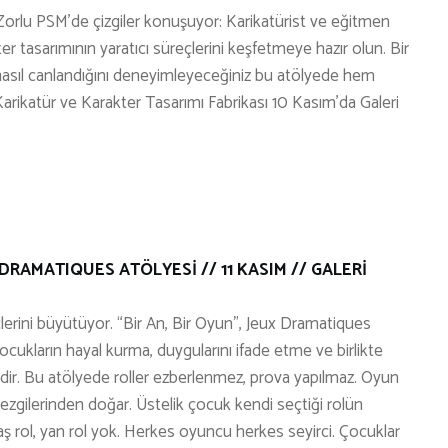
Zorlu PSM’de çizgiler konuşuyor: Karikatürist ve eğitmen
er tasarımının yaratıcı süreçlerini keşfetmeye hazır olun. Bir
n nasıl canlandığını deneyimleyeceğiniz bu atölyede hem
arikatür ve Karakter Tasarımı Fabrikası 10 Kasım’da Galeri
 DRAMATIQUES ATÖLYESİ // 11 KASIM // GALERİ
erini büyütüyor. “Bir An, Bir Oyun”, Jeux Dramatiques
ocukların hayal kurma, duygularını ifade etme ve birlikte
sidir. Bu atölyede roller ezberlenmez, prova yapılmaz. Oyun
ezgilerinden doğar. Üstelik çocuk kendi seçtiği rolün
 rol, yan rol yok. Herkes oyuncu herkes seyirci. Çocuklar