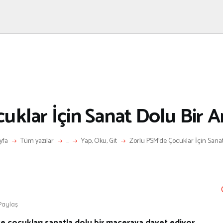
ANASAYFA
RÖPORTAJ
ANNE-ÇOCUK
KÜLTÜR SANAT
HAKKIMDA
LETIŞIM
uklar İçin Sanat Dolu Bir Ar
yfa
Tüm yazılar
...
Yap, Oku, Git
Zorlu PSM’de Çocuklar İçin Sanat 
Paylaş
 ve çocukları sanatla dolu bir maceraya davet ediyor.