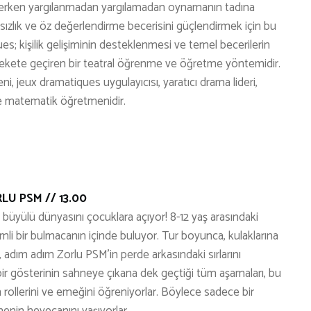
derken yargılanmadan yargılamadan oynamanın tadına
ımsızlık ve öz değerlendirme becerisini güçlendirmek için bu
s; kişilik gelişiminin desteklenmesi ve temel becerilerin
arekete geçiren bir teatral öğrenme ve öğretme yöntemidir.
eni, jeux dramatiques uygulayıcısı, yaratıcı drama lideri,
 ve matematik öğretmenidir.
LU PSM // 13.00
üyülü dünyasını çocuklara açıyor! 8-12 yaş arasındaki
izemli bir bulmacanın içinde buluyor. Tur boyunca, kulaklarına
, adım adım Zorlu PSM’in perde arkasındaki sırlarını
bir gösterinin sahneye çıkana dek geçtiği tüm aşamaları, bu
ollerini ve emeğini öğreniyorlar. Böylece sadece bir