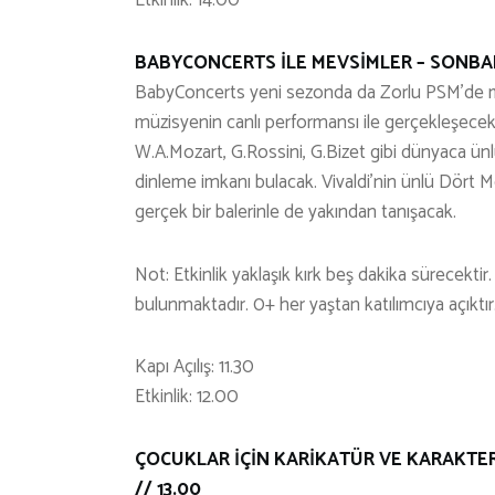
Etkinlik: 14.00
BABYCONCERTS İLE MEVSİMLER – SONBAHA
BabyConcerts yeni sezonda da Zorlu PSM’de mi
müzisyenin canlı performansı ile gerçekleşecek
W.A.Mozart, G.Rossini, G.Bizet gibi dünyaca ünlü
dinleme imkanı bulacak. Vivaldi’nin ünlü Dört 
gerçek bir balerinle de yakından tanışacak.
Not: Etkinlik yaklaşık kırk beş dakika sürecekti
bulunmaktadır. 0+ her yaştan katılımcıya açıktır
Kapı Açılış: 11.30
Etkinlik: 12.00
ÇOCUKLAR İÇİN KARİKATÜR VE KARAKTER T
// 13.00