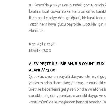
10 Kasım’da 9–16 yaş grubundaki çocuklar için 
İbrahim Esat Güven ile karikatürün dili ve karakt
fikrin nasıl çizgiye dönüştüğünü, bir karakteri
mizah hem hayal gücü başrolde. Çocuklar için K
Alanı’nda.
Kapı Açılış: 12.50
Etkinlik: 13.00
ALEV PEŞTE İLE “BİR AN, BİR OYUN” JEUX
ALANI // 13.00
Çocuklar, oyunun büyülü dünyasında hayal güçl
yaklaşımından ilham alan; 7–12 yaş grubundaki ç
üretme becerilerini geliştiren bir drama atölye
çocukların iç dünyasından, o andaki duygu ve s
kostümünü de kumaşlardan kendisi tasarlar. Baş