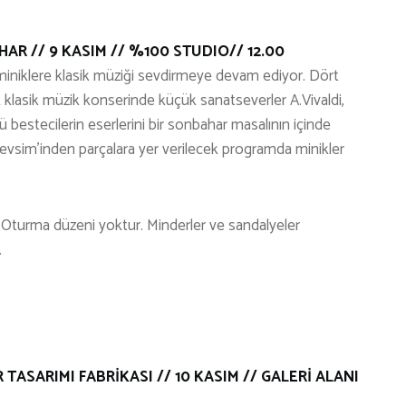
R // 9 KASIM // %100 STUDIO// 12.00
niklere klasik müziği sevdirmeye devam ediyor. Dört
 klasik müzik konserinde küçük sanatseverler A.Vivaldi,
 bestecilerin eserlerini bir sonbahar masalının içinde
Mevsim’inden parçalara yer verilecek programda minikler
r. Oturma düzeni yoktur. Minderler ve sandalyeler
.
ASARIMI FABRİKASI // 10 KASIM // GALERİ ALANI