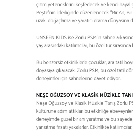
çizim yeteneklerini keşfedecek ve kendi hayal g
Peşte’nin liderliğinde düzenlenecek “Bir An, Bi
uzak, doğaçlama ve yaratıcı drama dünyasına d
UNSEEN KIDS ise Zorlu PSM’in sahne arkasındak
yaş arasındaki katılımcılar, bu özel tur sırasında
Bu benzersiz etkinliklerle çocuklar, ara tatil b
doyasıya çıkaracak. Zorlu PSM, bu özel tatil dön
deneyimler için sahnelerine davet ediyor.
NEŞE OĞUZSOY VE KLASİK MÜZİKLE TANIŞ /
Neşe Oğuzsoy ve Klasik Müzikle Tanış Zorlu PSM
kültürüne adım attıkları bu etkinliğe ebeveynleri
deneyimde güzel bir anı yaratma ve bu sayede 
yansıtma fırsatı yakalarlar. Etkinlikte katılımcıla