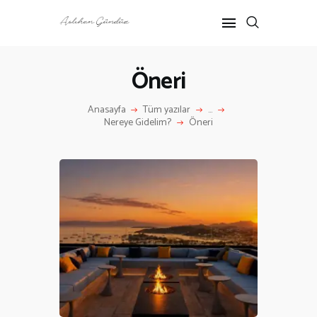
Öneri
ANASAYFA
Anasayfa
Tüm yazılar
...
RÖPORTAJ
Nereye Gidelim?
Öneri
ANNE-ÇOCUK
KÜLTÜR SANAT
HAKKIMDA
İLETIŞIM