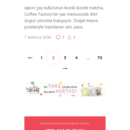
Japon çay kültürünün ikonik lezzeti matcha,
Coffee Factory’nin yaz menüsünde dört
özgün yorumla buluşuyor. Doğal meyve
püreleriyle hazırlanan seri, yaza…
1 Temmuz 2026
0
0
Yazı
<
PAGE
1
PAGE
2
PAGE
3
PAGE
4
…
PAGE
70
sayfalaması
>