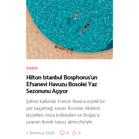
ÖNERI
Hilton Istanbul Bosphorus’un
Efsanevi Havuzu Bosolei Yaz
Sezonunu Açıyor
Şehrin kalbinde French Riviera esintili bir
yaz kaçamağı sunan Bosolei, Akdeniz
lezzetleri, imza kokteylleri ve Boğaz’a
uzanan ikonik havuz atmosferiyle…
1 Temmuz 2026
0
0