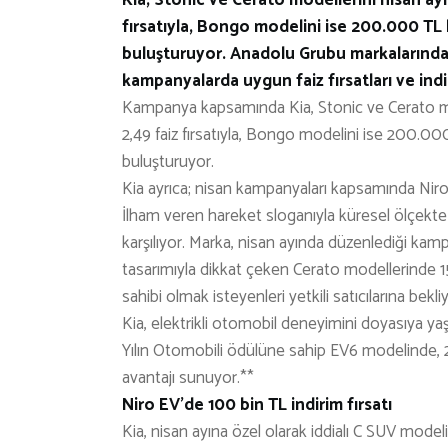
fırsatıyla, Bongo modelini ise 200.000 TL kr
buluşturuyor. Anadolu Grubu markalarından 
kampanyalarda uygun faiz fırsatları ve in
Kampanya kapsamında Kia, Stonic ve Cerato mo
2,49 faiz fırsatıyla, Bongo modelini ise 200.000 T
buluşturuyor.
Kia ayrıca; nisan kampanyaları kapsamında Niro
İlham veren hareket sloganıyla küresel ölçekte 
karşılıyor. Marka, nisan ayında düzenlediği ka
tasarımıyla dikkat çeken Cerato modellerinde 1
sahibi olmak isteyenleri yetkili satıcılarına bekli
Kia, elektrikli otomobil deneyimini doyasıya y
Yılın Otomobili ödülüne sahip EV6 modelinde, 2
avantajı sunuyor.**
Niro EV’de 100 bin TL indirim fırsatı
Kia, nisan ayına özel olarak iddialı C SUV mode