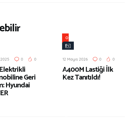
bilir
O
t
o
 2025
0
0
12 Mayıs 2026
0
0
m
 Elektrikli
A400M Lastiği İlk
o
obiline Geri
Kez Tanıtıldı!
b
m: Hyundai
i
TER
l
D
ü
n
y
a