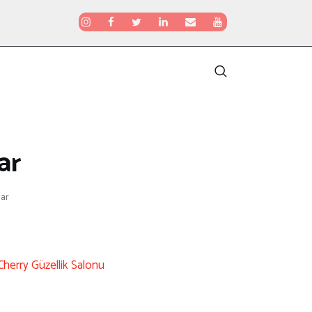
ar
lar
Cherry Güzellik Salonu