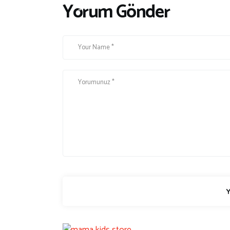
Yorum Gönder
s
s
ı
ı