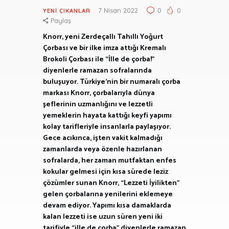
7 Nisan 2022
0
0
YENI ÇIKANLAR
Paylaş
Knorr, yeni Zerdeçallı Tahıllı Yoğurt
Çorbası ve bir ilke imza attığı Kremalı
Brokoli Çorbası ile “İlle de çorba!”
diyenlerle ramazan sofralarında
buluşuyor. Türkiye’nin bir numaralı çorba
markası Knorr, çorbalarıyla dünya
şeflerinin uzmanlığını ve lezzetli
yemeklerin hayata kattığı keyfi yapımı
kolay tarifleriyle insanlarla paylaşıyor.
Gece acıkınca, işten vakit kalmadığı
zamanlarda veya özenle hazırlanan
sofralarda, her zaman mutfaktan enfes
kokular gelmesi için kısa sürede leziz
çözümler sunan Knorr, “Lezzeti İyilikten”
gelen çorbalarına yenilerini eklemeye
devam ediyor. Yapımı kısa damaklarda
kalan lezzeti ise uzun süren yeni iki
tarifiyle “ille de çorba” diyenlerle ramazan