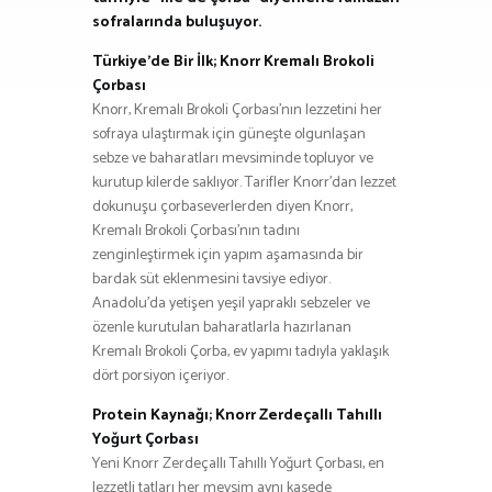
sofralarında buluşuyor.
Türkiye’de Bir İlk; Knorr Kremalı Brokoli
Çorbası
Knorr, Kremalı Brokoli Çorbası’nın lezzetini her
sofraya ulaştırmak için güneşte olgunlaşan
sebze ve baharatları mevsiminde topluyor ve
kurutup kilerde saklıyor. Tarifler Knorr’dan lezzet
dokunuşu çorbaseverlerden diyen Knorr,
Kremalı Brokoli Çorbası’nın tadını
zenginleştirmek için yapım aşamasında bir
bardak süt eklenmesini tavsiye ediyor.
Anadolu’da yetişen yeşil yapraklı sebzeler ve
özenle kurutulan baharatlarla hazırlanan
Kremalı Brokoli Çorba, ev yapımı tadıyla yaklaşık
dört porsiyon içeriyor.
Protein Kaynağı; Knorr Zerdeçallı Tahıllı
Yoğurt Çorbası
Yeni Knorr Zerdeçallı Tahıllı Yoğurt Çorbası, en
lezzetli tatları her mevsim aynı kasede