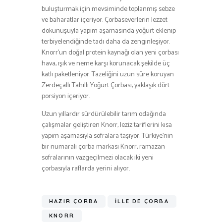
buluşturmak için mevsiminde toplanmış sebze
ve baharatlar içeriyor. Çorbaseverlerin lezzet
dokunuşuyla yapım aşamasında yoğurt eklenip
terbiyelendiğinde tadı daha da zenginleşiyor.
Knorr’un doğal protein kaynağı olan yeni çorbası
hava, ışık ve neme karşı korunacak şekilde üç
katlı paketleniyor. Tazeliğini uzun süre koruyan
Zerdeçallı Tahıllı Yoğurt Çorbası, yaklaşık dört
porsiyon içeriyor.
Uzun yıllardır sürdürülebilir tarım odağında
çalışmalar geliştiren Knorr, leziz tariflerini kısa
yapım aşamasıyla sofralara taşıyor. Türkiye’nin
bir numaralı çorba markası Knorr, ramazan
sofralarının vazgeçilmezi olacak iki yeni
çorbasıyla raflarda yerini alıyor.
HAZIR ÇORBA
İLLE DE ÇORBA
KNORR