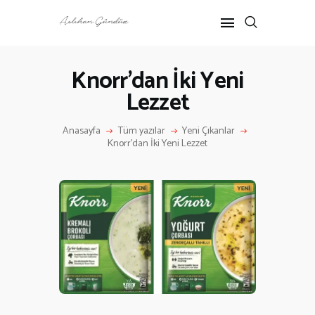
Knorr’dan İki Yeni
Lezzet
ANASAYFA
RÖPORTAJ
Anasayfa
Tüm yazılar
Yeni Çıkanlar
ANNE-ÇOCUK
Knorr’dan İki Yeni Lezzet
KÜLTÜR SANAT
HAKKIMDA
İLETIŞIM