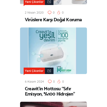
Yeni Çıkanlar
2 Nisan 2020
0
0
Virüslere Karşı Doğal Koruma
Yeni Çıkanlar
6 Kasım 2024
0
0
Creavit’in Mottosu “Sıfır
Emisyon, %100 Hidrojen”