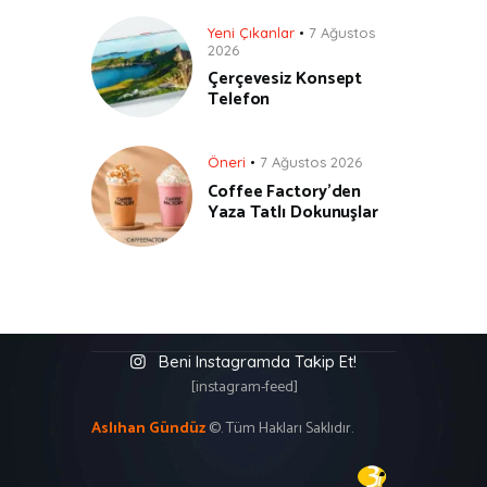
Yeni Çıkanlar
7 Ağustos
2026
Çerçevesiz Konsept
Telefon
Öneri
7 Ağustos 2026
Coffee Factory’den
Yaza Tatlı Dokunuşlar
Beni Instagramda Takip Et!
[instagram-feed]
Aslıhan Gündüz
©. Tüm Hakları Saklıdır.