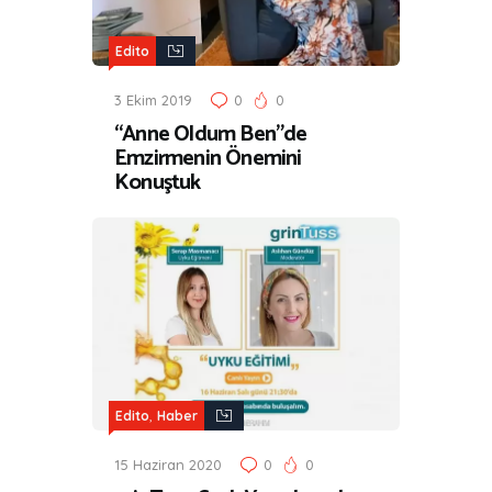
Edito
3 Ekim 2019
0
0
“Anne Oldum Ben”de
Emzirmenin Önemini
Konuştuk
,
Edito
Haber
15 Haziran 2020
0
0