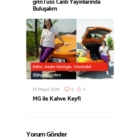
grinTuss Canlı Yayınlarında
Buluşalım
,
,
Edito
Kadın Gözüyle
Otomobil
,
Dünyası
Video
23 Mayıs 2024
0
0
MG ile Kahve Keyfi
Yorum Gönder