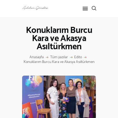
Konuklarım Burcu
Kara ve Akasya
ANASAYFA
Asıltürkmen
RÖPORTAJ
ANNE-ÇOCUK
Anasayfa
Tüm yazılar
Edito
KÜLTÜR SANAT
Konuklarım Burcu Kara ve Akasya Asıltürkmen
HAKKIMDA
İLETIŞIM