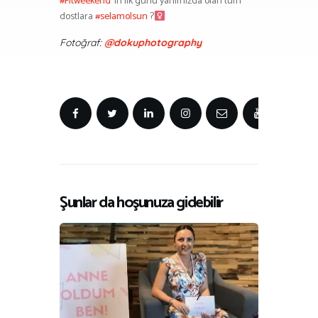
#Fitweekend
‘in ilk günü yanımızda olan tüm
dostlara
#selamolsun
?‍
Fotoğraf:
@dokuphotography
Şunlar da hoşunuza gidebilir