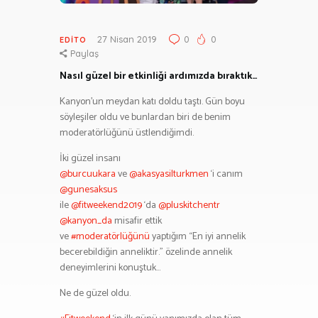
27 Nisan 2019
0
0
EDITO
Paylaş
Nasıl güzel bir etkinliği ardımızda bıraktık…
Kanyon’un meydan katı doldu taştı. Gün boyu
söyleşiler oldu ve bunlardan biri de benim
moderatörlüğünü üstlendiğimdi.
İki güzel insanı
@burcuukara
ve
@akasyasilturkmen
‘i canım
@gunesaksus
ile
@fitweekend2019
‘da
@pluskitchentr
@kanyon_da
misafir ettik
ve
#moderatörlüğünü
yaptığım “En iyi annelik
becerebildiğin anneliktir.” özelinde annelik
deneyimlerini konuştuk…
Ne de güzel oldu.