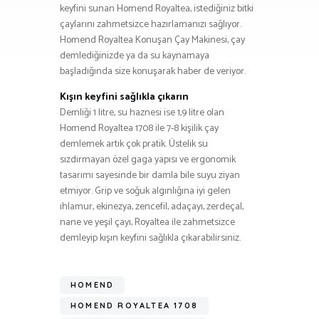
keyfini sunan Homend Royaltea, istediğiniz bitki
çaylarını zahmetsizce hazırlamanızı sağlıyor.
Homend Royaltea Konuşan Çay Makinesi, çay
demlediğinizde ya da su kaynamaya
başladığında size konuşarak haber de veriyor.
Kışın keyfini sağlıkla çıkarın
Demliği 1 litre, su haznesi ise 1,9 litre olan
Homend Royaltea 1708 ile 7-8 kişilik çay
demlemek artık çok pratik. Üstelik su
sızdırmayan özel gaga yapısı ve ergonomik
tasarımı sayesinde bir damla bile suyu ziyan
etmiyor. Grip ve soğuk algınlığına iyi gelen
ıhlamur, ekinezya, zencefil, adaçayı, zerdeçal,
nane ve yeşil çayı, Royaltea ile zahmetsizce
demleyip kışın keyfini sağlıkla çıkarabilirsiniz.
HOMEND
HOMEND ROYALTEA 1708