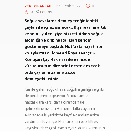
27 Ocak 2022
0
YENI ÇIKANLAR
0
Paylaş
Soğuk havalarda demleyeceğiniz bitki
çayları ile içiniz ısınacak… Kış mevsimi artık
kendini iyiden iyiye hissettirirken soğuk
algınlığı ve grip hastalıkları kendini
göstermeye başladı. Mutfakta hayatınızı
kolaylaştıran Homend Royaltea 1708
Konuşan Çay Makinası ile evinizde,
vücudunuzun direncini destekleyecek
bitki çaylarını zahmetsizce
demleyebilirsiniz.
Kar ile gelen soğuk hava, soğuk algınlığı ve gribi
de beraberinde getiriyor. Vücudunuzu
hastalıklara karşı daha dirençli hale
getirebilmeniz için Homend, bitki çaylarını
evinizde ve iş yerinizde keyifle demlemenize
yardımcı oluyor. Çelikten üretilen özel filtresi
sayesinde her çeşit çayın eşsiz tadına varmanın