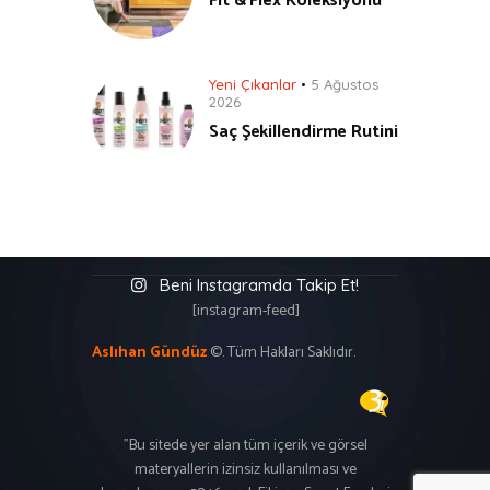
Fit & Flex Koleksiyonu
Yeni Çıkanlar
5 Ağustos
2026
Saç Şekillendirme Rutini
Beni Instagramda Takip Et!
[instagram-feed]
Aslıhan Gündüz
©. Tüm Hakları Saklıdır.
"Bu sitede yer alan tüm içerik ve görsel
materyallerin izinsiz kullanılması ve