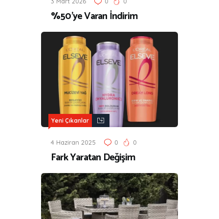
3 Mart 2026
0
0
%50’ye Varan İndirim
Yeni Çıkanlar
4 Haziran 2025
0
0
Fark Yaratan Değişim