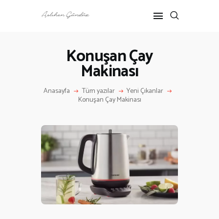
Konuşan Çay
Makinası
ANASAYFA
RÖPORTAJ
Anasayfa
Tüm yazılar
Yeni Çıkanlar
ANNE-ÇOCUK
Konuşan Çay Makinası
KÜLTÜR SANAT
HAKKIMDA
İLETIŞIM