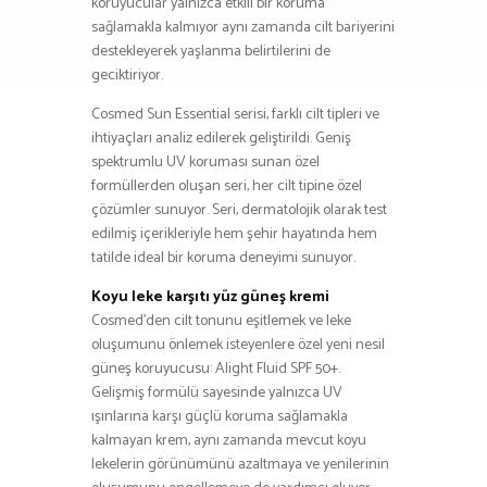
koruyucular yalnızca etkili bir koruma
sağlamakla kalmıyor aynı zamanda cilt bariyerini
destekleyerek yaşlanma belirtilerini de
geciktiriyor.
Cosmed Sun Essential serisi, farklı cilt tipleri ve
ihtiyaçları analiz edilerek geliştirildi. Geniş
spektrumlu UV koruması sunan özel
formüllerden oluşan seri, her cilt tipine özel
çözümler sunuyor. Seri, dermatolojik olarak test
edilmiş içerikleriyle hem şehir hayatında hem
tatilde ideal bir koruma deneyimi sunuyor.
Koyu leke karşıtı yüz güneş kremi
Cosmed’den cilt tonunu eşitlemek ve leke
oluşumunu önlemek isteyenlere özel yeni nesil
güneş koruyucusu: Alight Fluid SPF 50+.
Gelişmiş formülü sayesinde yalnızca UV
ışınlarına karşı güçlü koruma sağlamakla
kalmayan krem, aynı zamanda mevcut koyu
lekelerin görünümünü azaltmaya ve yenilerinin