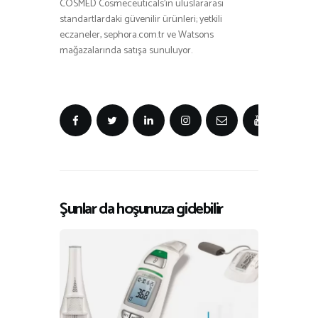
COSMED Cosmeceuticals’ın uluslararası
standartlardaki güvenilir ürünleri; yetkili
eczaneler, sephora.com.tr ve Watsons
mağazalarında satışa sunuluyor.
Şunlar da hoşunuza gidebilir