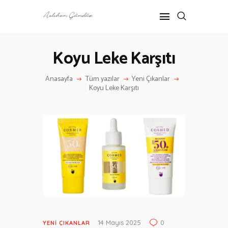
Koyu Leke Karşıtı
ANASAYFA
Anasayfa
Tüm yazılar
Yeni Çıkanlar
RÖPORTAJ
Koyu Leke Karşıtı
ANNE-ÇOCUK
KÜLTÜR SANAT
HAKKIMDA
İLETIŞIM
14 Mayıs 2025
0
YENI ÇIKANLAR