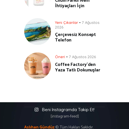
Cildin Farklı Nem
İhtiyaçları İçin
Yeni Çıkanlar
7 Ağustos
2026
Çerçevesiz Konsept
Telefon
Öneri
7 Ağustos 2026
Coffee Factory’den
Yaza Tatlı Dokunuşlar
Beni Instagramda Takip Et!
[instagram-feed]
Aslıhan Gündüz
©. Tüm Hakları Saklıdır.