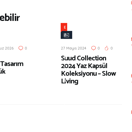
bilir
E
d
i
uz 2026
0
27 Mayıs 2024
0
0
t
Suud Collection
ö
 Tasarım
2024 Yaz Kapsül
r
ük
Koleksiyonu – Slow
ü
Living
n
S
e
ç
i
m
i