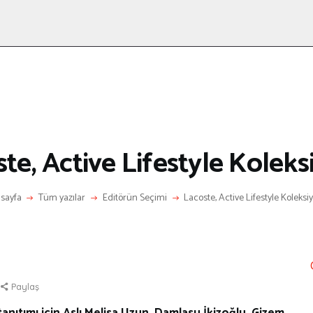
ANASAYFA
RÖPORTAJ
ANNE-ÇOCUK
KÜLTÜR SANAT
HAKKIMDA
LETIŞIM
te, Active Lifestyle Kolek
sayfa
Tüm yazılar
Editörün Seçimi
Lacoste, Active Lifestyle Koleks
Paylaş
nıtımı için Aslı Melisa Uzun, Damlasu İkizoğlu, Gizem