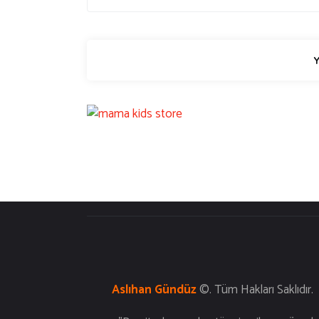
Aslıhan Gündüz
©. T