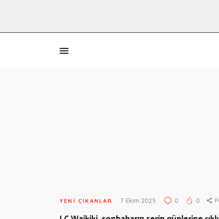
İ
7 Ekim 2025
0
0
P
YENI ÇIKANLAR
LC Waikiki, sonbaharın serin günlerine şık