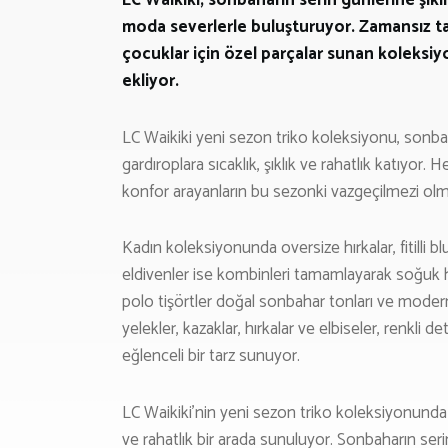
moda severlerle buluşturuyor. Zamansız tas
çocuklar için özel parçalar sunan koleksiy
ekliyor.
LC Waikiki yeni sezon triko koleksiyonu, sonba
gardıroplara sıcaklık, şıklık ve rahatlık katıyor.
konfor arayanların bu sezonki vazgeçilmezi olm
Kadın koleksiyonunda oversize hırkalar, fitilli bl
eldivenler ise kombinleri tamamlayarak soğuk h
polo tişörtler doğal sonbahar tonları ve moder
yelekler, kazaklar, hırkalar ve elbiseler, renkli
eğlenceli bir tarz sunuyor.
LC Waikiki’nin yeni sezon triko koleksiyonunda 
ve rahatlık bir arada sunuluyor. Sonbaharın ser