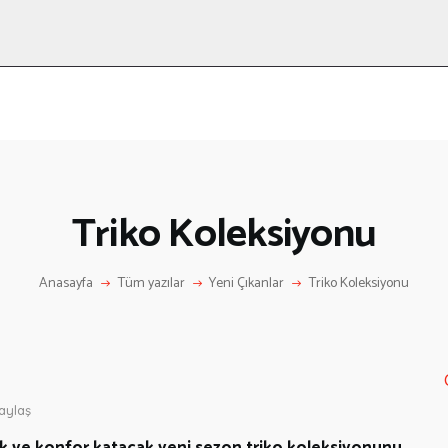
ANASAYFA
RÖPORTAJ
ANNE-ÇOCUK
KÜLTÜR SANAT
HAKKIMDA
LETIŞIM
Triko Koleksiyonu
Anasayfa
Tüm yazılar
Yeni Çıkanlar
Triko Koleksiyonu
aylaş
lık ve konfor katacak yeni sezon triko koleksiyonunu