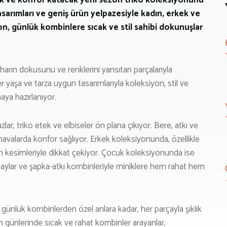
arımları ve geniş ürün yelpazesiyle kadın, erkek ve
on, günlük kombinlere sıcak ve stil sahibi dokunuşlar
harın dokusunu ve renklerini yansıtan parçalarıyla
 Her yaşa ve tarza uygun tasarımlarıyla koleksiyon, stil ve
aya hazırlanıyor.
uzlar, triko etek ve elbiseler ön plana çıkıyor. Bere, atkı ve
avalarda konfor sağlıyor. Erkek koleksiyonunda, özellikle
n kesimleriyle dikkat çekiyor. Çocuk koleksiyonunda ise
 detaylar ve şapka-atkı kombinleriyle miniklere hem rahat hem
günlük kombinlerden özel anlara kadar, her parçayla şıklık
in günlerinde sıcak ve rahat kombinler arayanlar,