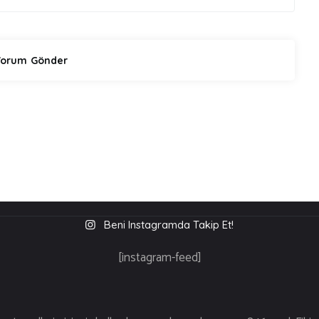
Beni Instagramda Takip Et!
[instagram-feed]
üm Hakları S