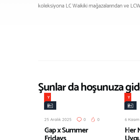
koleksiyona LC Waikiki mağazalarından ve LCW.
Şunlar da hoşunuza gide
Y
Y
e
e
n
n
25 Aralık 2025
0
0
6 Kasım
i
i
Gap x Summer
Her 
Ç
Ç
Fridays
Uyg
ı
ı