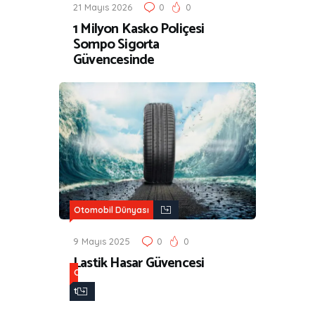
21 Mayıs 2026
0
0
1 Milyon Kasko Poliçesi
Sompo Sigorta
Güvencesinde
Otomobil Dünyası
9 Mayıs 2025
0
0
Lastik Hasar Güvencesi
O
t
o