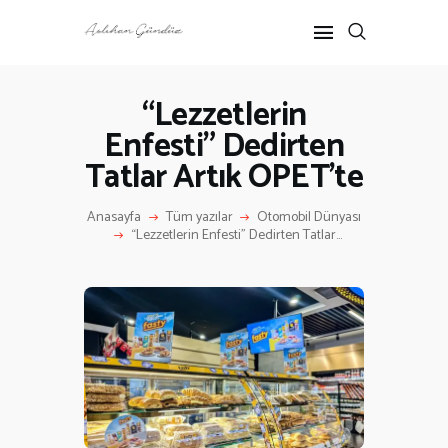
“Lezzetlerin
Enfesti” Dedirten
ANASAYFA
Tatlar Artık OPET’te
RÖPORTAJ
ANNE-ÇOCUK
Anasayfa
Tüm yazılar
Otomobil Dünyası
KÜLTÜR SANAT
“Lezzetlerin Enfesti” Dedirten Tatlar...
HAKKIMDA
İLETIŞIM