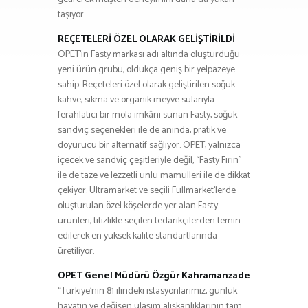
taşıyor.
REÇETELERİ ÖZEL OLARAK GELİŞTİRİLDİ
OPET’in Fasty markası adı altında oluşturduğu
yeni ürün grubu, oldukça geniş bir yelpazeye
sahip. Reçeteleri özel olarak geliştirilen soğuk
kahve, sıkma ve organik meyve sularıyla
ferahlatıcı bir mola imkânı sunan Fasty, soğuk
sandviç seçenekleri ile de anında, pratik ve
doyurucu bir alternatif sağlıyor. OPET, yalnızca
içecek ve sandviç çeşitleriyle değil, “Fasty Fırın”
ile de taze ve lezzetli unlu mamulleri ile de dikkat
çekiyor. Ultramarket ve seçili Fullmarket’lerde
oluşturulan özel köşelerde yer alan Fasty
ürünleri, titizlikle seçilen tedarikçilerden temin
edilerek en yüksek kalite standartlarında
üretiliyor.
OPET Genel Müdürü Özgür Kahramanzade
“Türkiye’nin 81 ilindeki istasyonlarımız, günlük
hayatın ve değişen ulaşım alışkanlıklarının tam