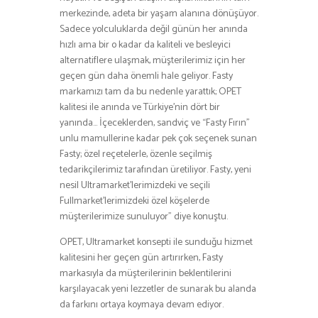
merkezinde, adeta bir yaşam alanına dönüşüyor.
Sadece yolculuklarda değil günün her anında
hızlı ama bir o kadar da kaliteli ve besleyici
alternatiflere ulaşmak, müşterilerimiz için her
geçen gün daha önemli hale geliyor. Fasty
markamızı tam da bu nedenle yarattık; OPET
kalitesi ile anında ve Türkiye’nin dört bir
yanında… İçeceklerden, sandviç ve “Fasty Fırın”
unlu mamullerine kadar pek çok seçenek sunan
Fasty; özel reçetelerle, özenle seçilmiş
tedarikçilerimiz tarafından üretiliyor. Fasty, yeni
nesil Ultramarket’lerimizdeki ve seçili
Fullmarket’lerimizdeki özel köşelerde
müşterilerimize sunuluyor” diye konuştu.
OPET, Ultramarket konsepti ile sunduğu hizmet
kalitesini her geçen gün artırırken, Fasty
markasıyla da müşterilerinin beklentilerini
karşılayacak yeni lezzetler de sunarak bu alanda
da farkını ortaya koymaya devam ediyor.