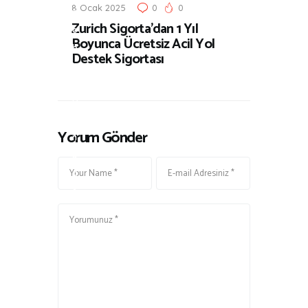
8 Ocak 2025
0
0
m
Zurich Sigorta’dan 1 Yıl
o
Boyunca Ücretsiz Acil Yol
b
Destek Sigortası
i
l
D
ü
Yorum Gönder
n
y
a
s
ı