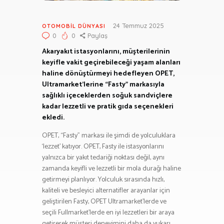
24 Temmuz 2025
OTOMOBIL DÜNYASI
0
0
Paylaş
Akaryakıt istasyonlarını, müşterilerinin
keyifle vakit geçirebileceği yaşam alanları
haline dönüştürmeyi hedefleyen OPET,
Ultramarket’lerine “Fasty” markasıyla
sağlıklı içeceklerden soğuk sandviçlere
kadar lezzetli ve pratik gıda seçenekleri
ekledi.
OPET, “Fasty” markası ile şimdi de yolculuklara
‘lezzet’ katıyor. OPET, Fasty ile istasyonlarını
yalnızca bir yakıt tedariği noktası değil, aynı
zamanda keyifli ve lezzetli bir mola durağı haline
getirmeyi planlıyor. Yolculuk sırasında hızlı,
kaliteli ve besleyici alternatifler arayanlar için
geliştirilen Fasty, OPET Ultramarket’lerde ve
seçili Fullmarket’lerde en iyi lezzetleri bir araya
getirerek müşteri deneyimini daha da yukarı