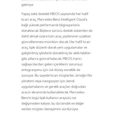
getiriyor.
Yapay zekâ destekli MB.OS sayesinde her hafif
ticari araç, Mercedes-Benz Intelligent Cloud’a
bağlı yüksek performanslı bilgisayarlarla
donatılacak. Böylece sürücü destek sistemleri de
dahil olmak üzere tüm araç yazılımının uzaktan
güncellenmesi mümkün olacak. Her hafif ticari
araç, tıpkı düzenli olarak yeni uygulamalar ve
geliştirilmiş işlevlerle donatılmış bir akıllı telefon
gibi, yıllarca güncel kalacak. MB.OS, harici
sağlayıcılardan gelen içeriklerin sorunsuz
entegrasyonu için üst düzey esneklik de
sunuyor. Bu sayede ticari müşteriler, örneğin filo
yönetimi veya navigasyon için, kendi
uygulamalarını ve gerekli araçları doğrudan
aracın ekranında kullanabilecek. Mercedes-
Benz’e özgü tipik kullanıcı arayüzü ise
değişmeden kalıyor; bu da tanıdık ve değer
verilen müşteri deneyimini sürdürüyor.