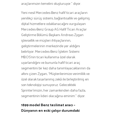
araçlarımızın temelini oluşturuyor.” diyor.
Yeni nesil Mercedes-Benz hafif ticari araçların
yenilikçi sürüş sistemi, bağlantısallık ve gelişmiş
dijital hizmetlere odaklanacağını vurgulayan
Mercedes-Benz Group AG Hafif Ticari Araçlar
Geliştirme Bölümü Başkanı Andreas Zygan
işlevsellik ve müşteri ihtiyaçlarının,
geliştirmelerinin merkezinde yer aldığını
belirtiyor. Mercedes-Benz İşletim Sistemi
MB.OS’nin ticari kullanıma özel olarak
uyarlandığını ve bununla hafif ticari araç
segmentini bir kez daha tanımlayacaklarının da
altını çizen Zygan, “Müşterilerimize verimlilik ve
özel olarak tasarlanmış zekâ ile birleştirilmiş en
son teknolojiyi sunuyoruz. Gelecekteki
Sprinter’imizin, her zamankinden daha fazla,
segmentinin lideri olacağına eminim.” diyor.
1899 model Benz teslimat aracı –
Dünyanın en eski çalışır durumdaki