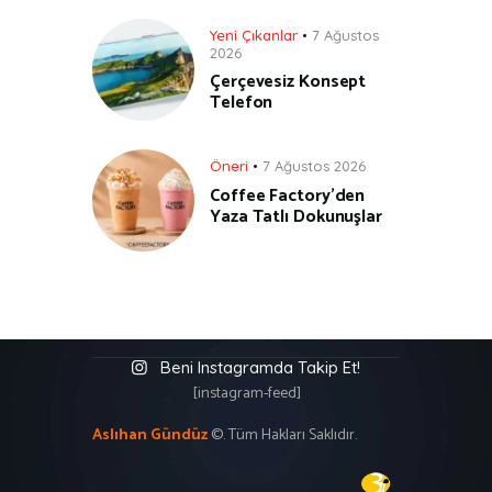
Yeni Çıkanlar
7 Ağustos
2026
Çerçevesiz Konsept
Telefon
Öneri
7 Ağustos 2026
Coffee Factory’den
Yaza Tatlı Dokunuşlar
Beni Instagramda Takip Et!
[instagram-feed]
Aslıhan Gündüz
©. Tüm Hakları Saklıdır.