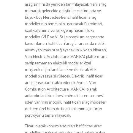
araç sınıfını da yeniden tanımlayacak. Yeni araç
mimarisi, gelecekte geliştirilecek tüm orta ve
büyük boy Mercedes-Benz hafif ticari araç
modellerinin temelini oluşturacak. Bu mimari,
özel kullanıma yönelik geniş hacimli lüks
modeller (VLE ve VLS) ile premium segmentte
konumlanan hafif ticari araçlar arasında net bir
ayrım yapılmasını sağlayacak. 2026’dan itibaren,
Van Electric Architecture (VAN.EA) platformuna
sahip tamamen elektrikli modeller özel
müşteriler için tanıtılacak ve ilk olarak VLE
modeli piyasaya sürülecek. Elektrikli hafif ticari
araçlar ise bunu takip edecek. Ayrıca, Van
Combustion Architecture (VAN.CA) olarak
adlandırılan ikinci nesil mimari ile, en son nesil
içten yanmalı motorlu hafif ticari araç modelleri
de hem özel hem de ticari kullanım için ürün
portföyünü tamamlayacak.
Ticari olarak konumlandırılan hafif ticari araç
modelleri, farklı sektörlerden müşterilerle yakın