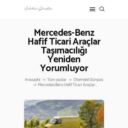
Mercedes-Benz
Hafif Ticari Araçlar
ANASAYFA
Taşımacılığı
RÖPORTAJ
ANNE-ÇOCUK
Yeniden
KÜLTÜR SANAT
Yorumluyor
HAKKIMDA
İLETIŞIM
Anasayfa
Tüm yazılar
Otomobil Dünyası
Mercedes-Benz Hafif Ticari Araçlar...