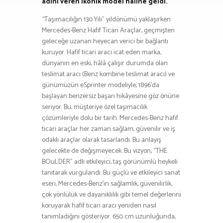
adını veren ikonik model haline geldi.
“Taşımacılığın 130 Yılı” yıldönümü yaklaşırken
Mercedes-Benz Hafif Ticari Araçlar, geçmişten
geleceğe uzanan heyecan verici bir bağlantı
kuruyor. Hafif ticari aracı icat eden marka,
dünyanın en eski, hâlâ çalışır durumda olan
teslimat aracı (Benz kombine teslimat aracı) ve
günümüzün eSprinter modeliyle, 1896’da
başlayan benzersiz başarı hikâyesine göz önüne
seriyor. Bu, müşteriye özel taşımacılık
çözümleriyle dolu bir tarih. Mercedes-Benz hafif
ticari araçlar her zaman sağlam, güvenilir ve iş
odaklı araçlar olarak tasarlandı. Bu anlayış
gelecekte de değişmeyecek. Bu vizyon, “THE
BOuLDER” adlı etkileyici, taş görünümlü heykeli
tanıtarak vurgulandı. Bu güçlü ve etkileyici sanat
eseri, Mercedes-Benz’in sağlamlık, güvenilirlik,
çok yönlülük ve dayanıklılık gibi temel değerlerini
koruyarak hafif ticari aracı yeniden nasıl
tanımladığını gösteriyor. 650 cm uzunluğunda,