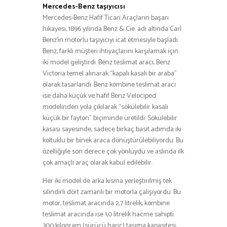
Mercedes-Benz taşıyıcısı
Mercedes-Benz Hafif Ticari Araçların başarı
hikayesi, 1896 yılında Benz & Cie. adı altında Carl
Benz’in motorlu taşıyıcıyı icat etmesiyle başladı.
Benz, farklı müşteri ihtiyaçlarını karşılamak için
iki model geliştirdi. Benz teslimat aracı, Benz
Victoria temel alınarak “kapalı kasalı bir araba”
olarak tasarlandı. Benz kombine teslimat aracı
ise daha küçük ve hafif Benz Velociped
modelinden yola çıkılarak “sökülebilir kasalı
küçük bir fayton” biçiminde üretildi. Sökülebilir
kasası sayesinde, sadece birkaç basit adımda iki
koltuklu bir binek araca dönüştürülebiliyordu. Bu
özelliğiyle son derece çok yönlüydü ve aslında ilk
çok amaçlı araç olarak kabul edilebilir.
Her iki model de arka kısma yerleştirilmiş tek
silindirli dört zamanlı bir motorla çalışıyordu. Bu
motor, teslimat aracında 2,7 litrelik, kombine
teslimat aracında ise 1,0 litrelik hacme sahipti.
300 kilogram (sürücü hariç) taşıma kapasitesi,