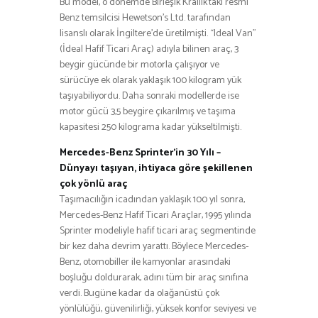
Bu model, o dönemde Birleşik Krallık’taki resmi
Benz temsilcisi Hewetson’s Ltd. tarafından
lisanslı olarak İngiltere’de üretilmişti. “Ideal Van”
(İdeal Hafif Ticari Araç) adıyla bilinen araç, 3
beygir gücünde bir motorla çalışıyor ve
sürücüye ek olarak yaklaşık 100 kilogram yük
taşıyabiliyordu. Daha sonraki modellerde ise
motor gücü 3,5 beygire çıkarılmış ve taşıma
kapasitesi 250 kilograma kadar yükseltilmişti.
Mercedes-Benz Sprinter’in 30 Yılı –
Dünyayı taşıyan, ihtiyaca göre şekillenen
çok yönlü araç
Taşımacılığın icadından yaklaşık 100 yıl sonra,
Mercedes-Benz Hafif Ticari Araçlar, 1995 yılında
Sprinter modeliyle hafif ticari araç segmentinde
bir kez daha devrim yarattı. Böylece Mercedes-
Benz, otomobiller ile kamyonlar arasındaki
boşluğu doldurarak, adını tüm bir araç sınıfına
verdi. Bugüne kadar da olağanüstü çok
yönlülüğü, güvenilirliği, yüksek konfor seviyesi ve