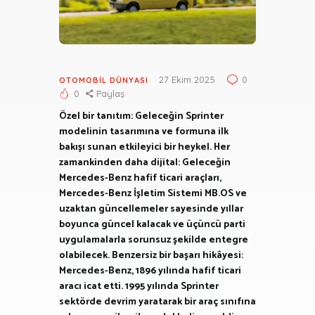
27 Ekim 2025
0
OTOMOBIL DÜNYASI
0
Paylaş
Özel bir tanıtım: Geleceğin Sprinter
modelinin tasarımına ve formuna ilk
bakışı sunan etkileyici bir heykel. Her
zamankinden daha dijital: Geleceğin
Mercedes-Benz hafif ticari araçları,
Mercedes-Benz İşletim Sistemi MB.OS ve
uzaktan güncellemeler sayesinde yıllar
boyunca güncel kalacak ve üçüncü parti
uygulamalarla sorunsuz şekilde entegre
olabilecek. Benzersiz bir başarı hikâyesi:
Mercedes-Benz, 1896 yılında hafif ticari
aracı icat etti. 1995 yılında Sprinter
sektörde devrim yaratarak bir araç sınıfına