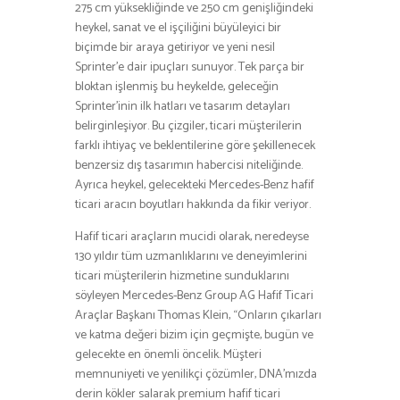
275 cm yüksekliğinde ve 250 cm genişliğindeki
heykel, sanat ve el işçiliğini büyüleyici bir
biçimde bir araya getiriyor ve yeni nesil
Sprinter’e dair ipuçları sunuyor. Tek parça bir
bloktan işlenmiş bu heykelde, geleceğin
Sprinter’inin ilk hatları ve tasarım detayları
belirginleşiyor. Bu çizgiler, ticari müşterilerin
farklı ihtiyaç ve beklentilerine göre şekillenecek
benzersiz dış tasarımın habercisi niteliğinde.
Ayrıca heykel, gelecekteki Mercedes-Benz hafif
ticari aracın boyutları hakkında da fikir veriyor.
Hafif ticari araçların mucidi olarak, neredeyse
130 yıldır tüm uzmanlıklarını ve deneyimlerini
ticari müşterilerin hizmetine sunduklarını
söyleyen Mercedes-Benz Group AG Hafif Ticari
Araçlar Başkanı Thomas Klein, “Onların çıkarları
ve katma değeri bizim için geçmişte, bugün ve
gelecekte en önemli öncelik. Müşteri
memnuniyeti ve yenilikçi çözümler, DNA’mızda
derin kökler salarak premium hafif ticari