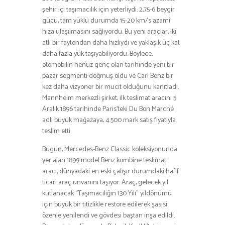
şehir içi taşımacılık için yeterliydi. 2,75-6 beygir
gücü, tam yüklü durumda 15-20 km/s azami
hıza ulaşılmasını sağlıyordu. Bu yeni araçlar, iki
atlı bir faytondan daha hızlıydı ve yaklaşık üç kat
daha fazla yük taşıyabiliyordu. Böylece,
otomobilin henüz genç olan tarihinde yeni bir
pazar segmenti doğmuş oldu ve Carl Benz bir
kez daha vizyoner bir mucit olduğunu kanıtladı.
Mannheim merkezli şirket, ilk teslimat aracını 5
Aralık 1896 tarihinde Paris’teki Du Bon Marché
adlı büyük mağazaya, 4.500 mark satış fiyatıyla
teslim etti.
Bugün, Mercedes-Benz Classic koleksiyonunda
yer alan 1899 model Benz kombine teslimat
aracı, dünyadaki en eski çalışır durumdaki hafif
ticari araç unvanını taşıyor. Araç, gelecek yıl
kutlanacak “Taşımacılığın 130 Yılı” yıldönümü
için büyük bir titizlikle restore edilerek şasisi
özenle yenilendi ve gövdesi baştan inşa edildi.