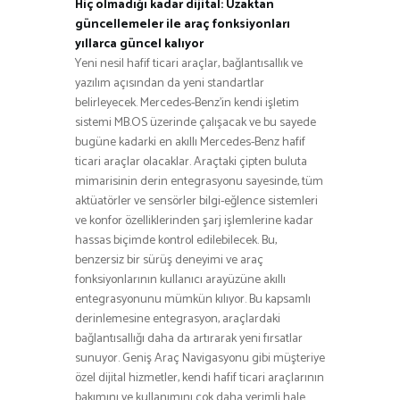
Hiç olmadığı kadar dijital: Uzaktan
güncellemeler ile araç fonksiyonları
yıllarca güncel kalıyor
Yeni nesil hafif ticari araçlar, bağlantısallık ve
yazılım açısından da yeni standartlar
belirleyecek. Mercedes-Benz’in kendi işletim
sistemi MB.OS üzerinde çalışacak ve bu sayede
bugüne kadarki en akıllı Mercedes-Benz hafif
ticari araçlar olacaklar. Araçtaki çipten buluta
mimarisinin derin entegrasyonu sayesinde, tüm
aktüatörler ve sensörler bilgi-eğlence sistemleri
ve konfor özelliklerinden şarj işlemlerine kadar
hassas biçimde kontrol edilebilecek. Bu,
benzersiz bir sürüş deneyimi ve araç
fonksiyonlarının kullanıcı arayüzüne akıllı
entegrasyonunu mümkün kılıyor. Bu kapsamlı
derinlemesine entegrasyon, araçlardaki
bağlantısallığı daha da artırarak yeni fırsatlar
sunuyor. Geniş Araç Navigasyonu gibi müşteriye
özel dijital hizmetler, kendi hafif ticari araçlarının
bakımını ve kullanımını çok daha verimli hale