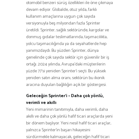
otomobil benzeri sürüş özellikleri ile öne çıkmaya
devam ediyor. Globalde, otuz yılda, farklı
kullanım amaçlarına uygun çok sayıda
versiyonuyla beş milyondan fazla Sprinter
üretildi. Sprinter; sağlık sektöründe, kargolar ve
donmuş gıdalar teslimatlarında, taşımacılıkta,
yolcu taşımacılığında ya da seyahatlerde hep
yanımızdaydı. Bu yüzden Sprinter, dünya
genelinde çok sayıda sektör için güvenilir bir iş
ortağı. 2024 yılında, Avrupa’daki müşterilerin
yüzde 77’si yeniden Sprinter’i seçti. Bu yüksek
yeniden satın alma oranı, sektörün bu ikonik
aracına duyulan bağlılığın açık bir göstergesi.
Geleceğin Sprinter’i – Daha çok yönlü,
verimli ve akıllı
Yeni mimarinin tanıtımıyla, daha verimli, daha
akıllı ve daha çok yönlü hafif ticari araçlarda yeni
bir dönem başlıyor. Yeni nesil hafif ticari araçlar,
yalnızca Sprinter’in başarı hikayesini
sürdürmekle kalmayacak, geleceğin hafif ticari