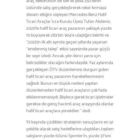
araç sektörünün de son iki yılda 250 binin
üstünde satış gerçekleştirerek rekor kırmaya
devam ettiğini söyleyen Mercedes-Benz Hafif
Ticari Araçlar İcra Kurulu Üyesi Tufan Akdeniz,
2025’te hafif ticari araç pazarının yaklaşık yüzde
10 büyüyerek 283 bin 904’e ulaştığını belirtti ve
“2025’in ilk altı ayında geçen yıllarda yaşanan
“ertelenmiş talep” etkisi sayesinde pazar güçlü
bir seyir izledi. Ancak, yılın ikinci yarısı için
belirsizlikler olacağını farkındaydık. Yaz aylarında
gerçekleşen ÖTV düzenlemesi durgun giden
hafif ticari araç pazarının hareketlenmesini
sağladı. Bunun en büyük nedeni yapılan
düzenlemeden hafif ticari araçların çok fazla
etkilenmemesiydi. Böylece gerek ticari işletmeler
gerekse de geniş hacimli araç arayışında olanlar
hafif ticari araçlara yöneldiler.” dedi.
Yıl başında çizdikleri stratejinin sonuçlarını en iyi
şekilde alarak satış hedeflerine ulaştıkları, toplam
satışların yüzde 63’ünü Sprinter’in, yüzde 37’sini