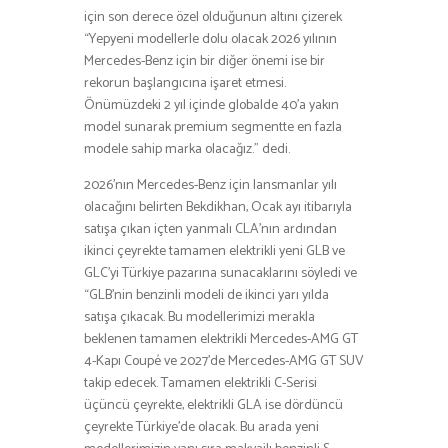
için son derece özel olduğunun altını çizerek
“Yepyeni modellerle dolu olacak 2026 yılının
Mercedes-Benz için bir diğer önemi ise bir
rekorun başlangıcına işaret etmesi.
Önümüzdeki 2 yıl içinde globalde 40’a yakın
model sunarak premium segmentte en fazla
modele sahip marka olacağız.” dedi.
2026’nın Mercedes-Benz için lansmanlar yılı
olacağını belirten Bekdikhan, Ocak ayı itibarıyla
satışa çıkan içten yanmalı CLA’nın ardından
ikinci çeyrekte tamamen elektrikli yeni GLB ve
GLC’yi Türkiye pazarına sunacaklarını söyledi ve
“GLB’nin benzinli modeli de ikinci yarı yılda
satışa çıkacak. Bu modellerimizi merakla
beklenen tamamen elektrikli Mercedes-AMG GT
4-Kapı Coupé ve 2027’de Mercedes-AMG GT SUV
takip edecek. Tamamen elektrikli C-Serisi
üçüncü çeyrekte, elektrikli GLA ise dördüncü
çeyrekte Türkiye’de olacak. Bu arada yeni