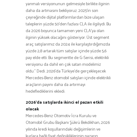
yanmalı versiyonunun gelmesiyle birlikte ilginin
daha da artmasını bekliyoruz. 2025’in son
çeyreğinde dijital platformlardan bize ulaşan
taleplerin yüzde 50’den fazlası CLA ile ilgiliydi. Bu
da 2026 boyunca tamamen yeni CLA’ya olan
ilginin yüksek olacağını gösteriyor. Üst segment
araç satışlarımız da 2024 ile karşılaştırdığımızda
yüzde 2,8 artarak tüm satışlar içinde yüzde 5,6
pay elde etti. Bu segmentte de G-Serisi, elektrikli
versiyonu da dahil en çok satan modelimiz
oldu.” Dedi. 2026’da Türkiye’de gerçekleşecek
Mercedes-Benz otomobil satışları içinde elektrikli
araçların payını daha da artırmayı
hedeflediklerini ekledi.
2026’da satışlarda ikinci el pazarı etkili
olacak
Mercedes-Benz Otomotiv İcra Kurulu ve
Otomobil Grubu Başkanı Şükrü Bekdikhan, 2026
yılında kredi koşullarındaki değişimlerin ve
kurlara bağlı fiyat değişikliklerinin pazarın