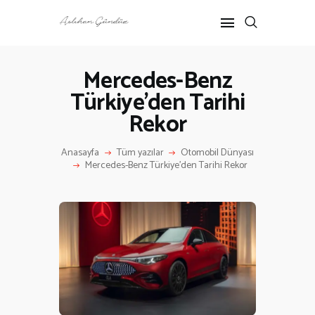
Mercedes-Benz
Türkiye’den Tarihi
ANASAYFA
Rekor
RÖPORTAJ
ANNE-ÇOCUK
Anasayfa
Tüm yazılar
Otomobil Dünyası
KÜLTÜR SANAT
Mercedes-Benz Türkiye’den Tarihi Rekor
HAKKIMDA
İLETIŞIM