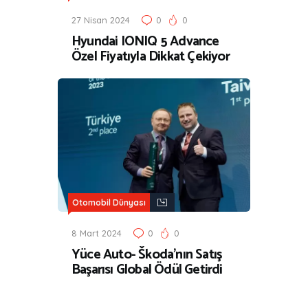
27 Nisan 2024
0
0
Hyundai IONIQ 5 Advance
Özel Fiyatıyla Dikkat Çekiyor
Otomobil Dünyası
8 Mart 2024
0
0
Yüce Auto- Škoda’nın Satış
Başarısı Global Ödül Getirdi