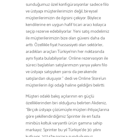
sunduğumuz özel konfigürasyonlar sadece filo
ve üstyapı müşterilerimizin değil, bireysel
müşterilerimizin de ilgisini çekiyor. Böylece
kendilerine en uygun hafif ticari aracı kolayca
seçip rezerve edebiliyorlar. Yeni satış modelimiz
ile müşterilerimizin bize olan güveni daha da
arttı. Özellikle fiyat hassasiyeti olan sektörler,
aradıkları araçları Türkiye’nin her noktasında
aynı fiyata bulabiliyorlar. Online rezervasyon ile
süreci başlatılan satışlarımızın yarıya yakını filo
ve üstyapı satışıyken yarısı da perakende
satışlardan oluşuyor.” dedi ve Online Store’un
müşterilerin ilgi odağı haline geldiğini belirtti.
Müşteri odaklı bakış açılarının en güçlü
özelliklerinden biri olduğunu belirten Akdeniz,
“Birçok üstyapı çözümüyle müşteri ihtiyaçlarına
göre şekillendirdiğimiz Sprinter ile en fazla
minibüs koltuk varyantlı ürün gamına sahip
markayız. Sprinter bu yıl Türkiye’de 30. yılını
kutluyor. 2024’te pazara sunduğumuz