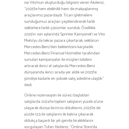
ise Vito’nun oluşturduğu bilgisini veren Akdeniz,
“2025’te hem elektrikli hem de makyajlanmış
araçlarımız pazardaydı. Ticari işletmelere
sunduğumuz araçları çeşitlendirerek farklı
sektörlere farklı çözümler sunduk. Özellikle
2025’in son aylarında Sprinter Kamyonet’i ve Vito
Mixto’yu da tekrar pazara çıkartarak, sektörün
Mercedes-Benz’den beklentisini karşıladık.
Mercedes-Benz Finansal Hizmetler tarafından
sunulan kampanyalar ile müşteri talebini
artırarak ikinci el satışlarda Mercedes-Benz
dünyasında ikinci sırada yer aldık ve 2025’te
şimdiye kadarki en yüksek satış adedine ulaştık.”
dedi.
Online rezervasyon ile süreci başlatılan
satışlarda 2024’te toplam satışların yüzde 4’üne
ulaşarak dünya birincisi olduklarını, 2025’te de
yüzde 12,5 ile satışlarını iki katına çıkararak
oldukça başarılı bir yılı geride bıraktıklarını
vurgulayan Tufan Akdeniz, “Online Store’da