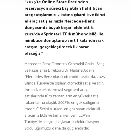
“2025’te Online Store üzerinden
rezervasyon süreci başlatılan hafif ticari
araç satışlarımızı 2 katına çıkardık ve ikinci
el araç satışlarımızla Mercedes-Benz
dünyasında büyük başarı elde ettik.
2026’da eSprinter’i Türk mühendisliği ile
minibüse dönüştürüp sertifikalandırarak
satışını gerçekleştirecek ilk pazar
olacağız.”
Mercedes-Benz Otomotiv Otomobil Grubu Satış
ve Pazarlama Direktörü Dr. Nadine Adam:
“Mercedes-Benz olarak otomobil tarafında, 2025
yılında Türkiye’de toplam otomobil satışı ve sıfır,
ikinci el, elektrikli ve üst segment araç
satışlarında tüm zamanların en yüksek satış
rakamlarına ulaştık. 2025’te en çok sattığımız
model C-Serisi olurken, en çok satan elektrikli
aracımız EQB ve tamamen yeni CLA’nın
Türkiye’de satışına başlayarak elektrifikasyon
yolculuğumuzu daha da güçlendirdik.”