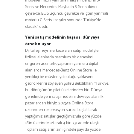
modellerimizin yanı sıra makyajlı benzinli S-
Serisi ve Mercedes-Maybach S-Serisi ikinci
çeyrekte, EQS üçüncü çeyrekte ve içten yanmalı
motorlu C-Serisi ise yılın sonunda Türkiye’de
olacak.” dedi.
Yeni satış modelinin başarısı dünyaya
örnek oluyor
Dijitalleşmeyi merkeze alan satış modeliyle
fiziksel alanlarda premium bir deneyimi
öngören acentelik yapısının yanı sıra dijital
alanlarda Mercedes-Benz Online Store ile
yenilikçi bir müşteri yolculuğu yaklaşımı
getirdiklerini söyleyen Şükrü Bekdikhan, “Türkiye,
bu dönüşümün pilot ülkelerinden biri. Dünya
genelinde yeni satış modelini devreye alan ilk
pazarlardan biriyiz. 2025’te Online Store
üzerinden rezervasyon süreci başlatılarak
yaptığımız satışlar geçtiğimiz yıla göre yüzde
18’in üzerinde artarak 4 bin 731 adede ulaştı.
Toplam satışlarımızın içindeki payı da yüzde