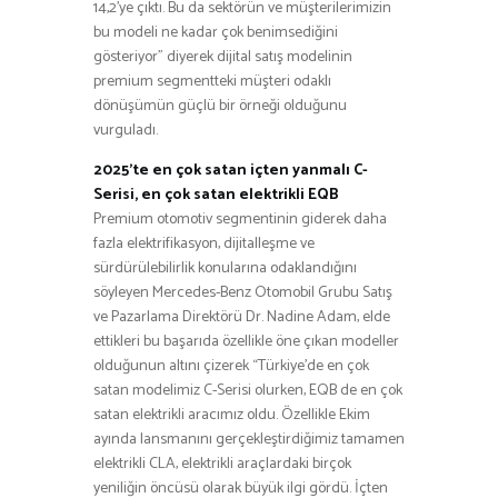
14,2’ye çıktı. Bu da sektörün ve müşterilerimizin
bu modeli ne kadar çok benimsediğini
gösteriyor” diyerek dijital satış modelinin
premium segmentteki müşteri odaklı
dönüşümün güçlü bir örneği olduğunu
vurguladı.
2025’te en çok satan içten yanmalı C-
Serisi, en çok satan elektrikli EQB
Premium otomotiv segmentinin giderek daha
fazla elektrifikasyon, dijitalleşme ve
sürdürülebilirlik konularına odaklandığını
söyleyen Mercedes-Benz Otomobil Grubu Satış
ve Pazarlama Direktörü Dr. Nadine Adam, elde
ettikleri bu başarıda özellikle öne çıkan modeller
olduğunun altını çizerek “Türkiye’de en çok
satan modelimiz C-Serisi olurken, EQB de en çok
satan elektrikli aracımız oldu. Özellikle Ekim
ayında lansmanını gerçekleştirdiğimiz tamamen
elektrikli CLA, elektrikli araçlardaki birçok
yeniliğin öncüsü olarak büyük ilgi gördü. İçten