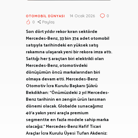
14 Ocak 2026
0
OTOMOBIL DÜNYASI
0
Paylaş
Son dört yıldır rekor kıran sektörde
Mercedes-Benz, 33 bin 374 adet otomobil
satışıyla tarihindeki en yüksek satış
rakamına ulaşarak yeni bir rekora imza attı.
Sattığı her 5 araçtan biri elektrikli olan
Mercedes-Benz, otomotivdeki
dönüşümün öncü markalarından biri
olmaya devam etti. Mercedes-Benz
Otomotiv İcra Kurulu Başkanı Şükrü
Bekdikhan: “Önümüzdeki 2 yıl Mercedes-
Benz tarihinin en zengin ürün lansman
dönemi olacak. Globalde sunacağımız
40’a yakın yeni araçla premium
segmentte en fazla modele sahip marka
olacağız.” Mercedes-Benz Hafif Ticari
Araçlar İcra Kurulu Üyesi Tufan Akdeniz: