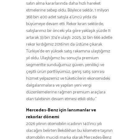
satın alma kararlarında daha hızlı hareket
etmelerine sebep oldu. Böylece sektör, 1 milyon
368 bin 400 adet satışla 4’üncü yılda da
büyümeye devam etti. Rekor kıran sektörde,
satışlarımız bir önceki yıla göre yaklaşık yüzde 11
artarak 33 bin 374’e ulaştı. 2025, 32 bin 666 adetle
rekor kırdığımız 2016’nın da üstüne çıkarak
Türkiye’de en yüksek satış rakamına ulaştığımız
yıl oldu. Ulaştığımız bu sonuçta premium
segmentte sunduğumuz güven, yenilikçi ve
çeşitli ürün portföyümüz, geniş satış sonrası
hizmet yelpazemiz ve tüketicilerin ekonomideki
dalgalanmalara ve yapılan yeni vergi
düzenlemelerine rağmen premium araçlara
olan talebinin devam etmesi etkili oldu.”
Mercedes-Benz için lansmanlar ve
rekorlar dönemi
2026 yılının otomobilin icadının 140’ıncı yılı
olacağını belirten Bekdikhan bu kilometre taşının
otomobilin mucidi marka olarak Mercedes-Benz