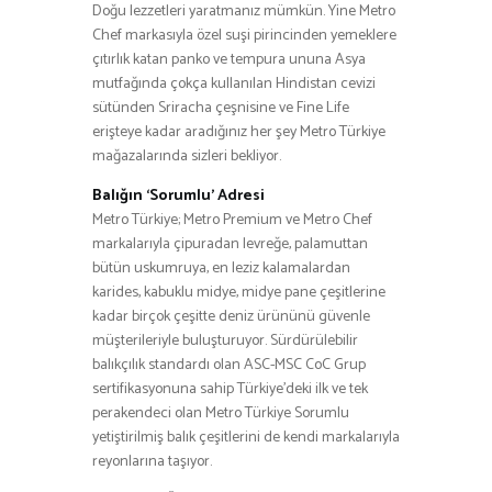
Doğu lezzetleri yaratmanız mümkün. Yine Metro
Chef markasıyla özel suşi pirincinden yemeklere
çıtırlık katan panko ve tempura ununa Asya
mutfağında çokça kullanılan Hindistan cevizi
sütünden Sriracha çeşnisine ve Fine Life
erişteye kadar aradığınız her şey Metro Türkiye
mağazalarında sizleri bekliyor.
Balığın ‘Sorumlu’ Adresi
Metro Türkiye; Metro Premium ve Metro Chef
markalarıyla çipuradan levreğe, palamuttan
bütün uskumruya, en leziz kalamalardan
karides, kabuklu midye, midye pane çeşitlerine
kadar birçok çeşitte deniz ürününü güvenle
müşterileriyle buluşturuyor. Sürdürülebilir
balıkçılık standardı olan ASC-MSC CoC Grup
sertifikasyonuna sahip Türkiye’deki ilk ve tek
perakendeci olan Metro Türkiye Sorumlu
yetiştirilmiş balık çeşitlerini de kendi markalarıyla
reyonlarına taşıyor.