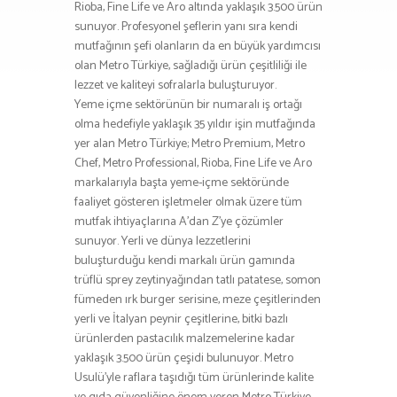
Rioba, Fine Life ve Aro altında yaklaşık 3.500 ürün
sunuyor. Profesyonel şeflerin yanı sıra kendi
mutfağının şefi olanların da en büyük yardımcısı
olan Metro Türkiye, sağladığı ürün çeşitliliği ile
lezzet ve kaliteyi sofralarla buluşturuyor.
Yeme içme sektörünün bir numaralı iş ortağı
olma hedefiyle yaklaşık 35 yıldır işin mutfağında
yer alan Metro Türkiye; Metro Premium, Metro
Chef, Metro Professional, Rioba, Fine Life ve Aro
markalarıyla başta yeme-içme sektöründe
faaliyet gösteren işletmeler olmak üzere tüm
mutfak ihtiyaçlarına A’dan Z’ye çözümler
sunuyor. Yerli ve dünya lezzetlerini
buluşturduğu kendi markalı ürün gamında
trüflü sprey zeytinyağından tatlı patatese, somon
fümeden ırk burger serisine, meze çeşitlerinden
yerli ve İtalyan peynir çeşitlerine, bitki bazlı
ürünlerden pastacılık malzemelerine kadar
yaklaşık 3.500 ürün çeşidi bulunuyor. Metro
Usulü’yle raflara taşıdığı tüm ürünlerinde kalite