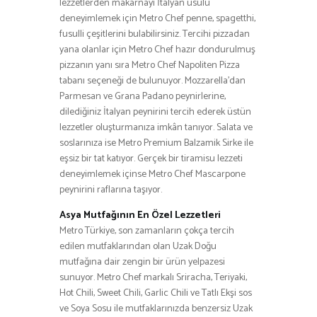
lezzetlerden makarnayı İtalyan usulü
deneyimlemek için Metro Chef penne, spagetthi,
fusulli çeşitlerini bulabilirsiniz. Tercihi pizzadan
yana olanlar için Metro Chef hazır dondurulmuş
pizzanın yanı sıra Metro Chef Napoliten Pizza
tabanı seçeneği de bulunuyor. Mozzarella’dan
Parmesan ve Grana Padano peynirlerine,
dilediğiniz İtalyan peynirini tercih ederek üstün
lezzetler oluşturmanıza imkân tanıyor. Salata ve
soslarınıza ise Metro Premium Balzamik Sirke ile
eşsiz bir tat katıyor. Gerçek bir tiramisu lezzeti
deneyimlemek içinse Metro Chef Mascarpone
peynirini raflarına taşıyor.
Asya Mutfağının En Özel Lezzetleri
Metro Türkiye, son zamanların çokça tercih
edilen mutfaklarından olan Uzak Doğu
mutfağına dair zengin bir ürün yelpazesi
sunuyor. Metro Chef markalı Sriracha, Teriyaki,
Hot Chili, Sweet Chili, Garlic Chili ve Tatlı Ekşi sos
ve Soya Sosu ile mutfaklarınızda benzersiz Uzak