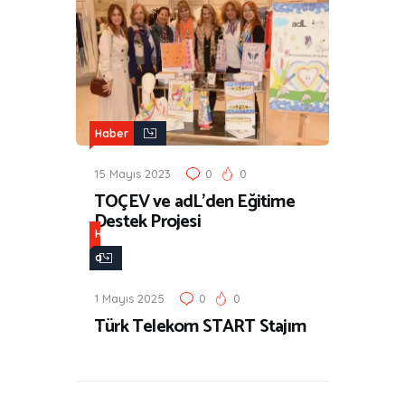
Haber
15 Mayıs 2023
0
0
TOÇEV ve adL’den Eğitime
Destek Projesi
H
a
b
1 Mayıs 2025
0
0
e
Türk Telekom START Stajım
r