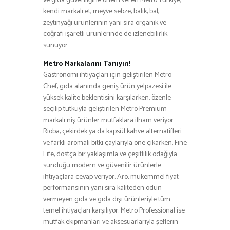
ve gıda güvenliğine önem veren Metro Türkiye,
kendi markalı et, meyve sebze, balık, bal,
zeytinyağı ürünlerinin yanı sıra organik ve
coğrafi işaretli ürünlerinde de izlenebilirlik
sunuyor.
Metro Markalarını Tanıyın!
Gastronomi ihtiyaçları için geliştirilen Metro
Chef, gıda alanında geniş ürün yelpazesi ile
yüksek kalite beklentisini karşılarken; özenle
seçilip tutkuyla geliştirilen Metro Premium
markalı niş ürünler mutfaklara ilham veriyor.
Rioba, çekirdek ya da kapsül kahve alternatifleri
ve farklı aromalı bitki çaylarıyla öne çıkarken; Fine
Life, dostça bir yaklaşımla ve çeşitlilik odağıyla
sunduğu modern ve güvenilir ürünlerle
ihtiyaçlara cevap veriyor. Aro, mükemmel fiyat
performansının yanı sıra kaliteden ödün
vermeyen gıda ve gıda dışı ürünleriyle tüm
temel ihtiyaçları karşılıyor. Metro Professional ise
mutfak ekipmanları ve aksesuarlarıyla şeflerin