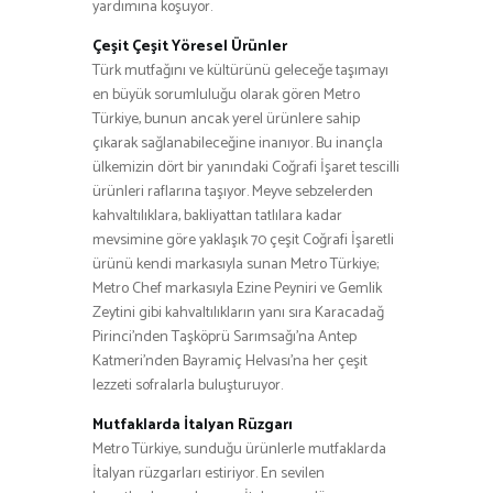
yardımına koşuyor.
Çeşit Çeşit Yöresel Ürünler
Türk mutfağını ve kültürünü geleceğe taşımayı
en büyük sorumluluğu olarak gören Metro
Türkiye, bunun ancak yerel ürünlere sahip
çıkarak sağlanabileceğine inanıyor. Bu inançla
ülkemizin dört bir yanındaki Coğrafi İşaret tescilli
ürünleri raflarına taşıyor. Meyve sebzelerden
kahvaltılıklara, bakliyattan tatlılara kadar
mevsimine göre yaklaşık 70 çeşit Coğrafi İşaretli
ürünü kendi markasıyla sunan Metro Türkiye;
Metro Chef markasıyla Ezine Peyniri ve Gemlik
Zeytini gibi kahvaltılıkların yanı sıra Karacadağ
Pirinci’nden Taşköprü Sarımsağı’na Antep
Katmeri’nden Bayramiç Helvası’na her çeşit
lezzeti sofralarla buluşturuyor.
Mutfaklarda İtalyan Rüzgarı
Metro Türkiye, sunduğu ürünlerle mutfaklarda
İtalyan rüzgarları estiriyor. En sevilen