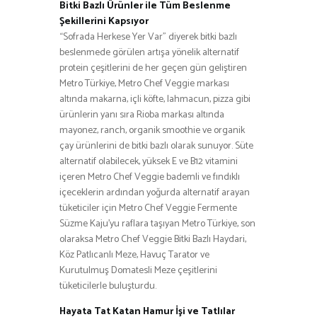
Bitki Bazlı Ürünler ile Tüm Beslenme
Şekillerini Kapsıyor
“Sofrada Herkese Yer Var” diyerek bitki bazlı
beslenmede görülen artışa yönelik alternatif
protein çeşitlerini de her geçen gün geliştiren
Metro Türkiye, Metro Chef Veggie markası
altında makarna, içli köfte, lahmacun, pizza gibi
ürünlerin yanı sıra Rioba markası altında
mayonez, ranch, organik smoothie ve organik
çay ürünlerini de bitki bazlı olarak sunuyor. Süte
alternatif olabilecek, yüksek E ve B12 vitamini
içeren Metro Chef Veggie bademli ve fındıklı
içeceklerin ardından yoğurda alternatif arayan
tüketiciler için Metro Chef Veggie Fermente
Süzme Kaju’yu raflara taşıyan Metro Türkiye, son
olaraksa Metro Chef Veggie Bitki Bazlı Haydari,
Köz Patlıcanlı Meze, Havuç Tarator ve
Kurutulmuş Domatesli Meze çeşitlerini
tüketicilerle buluşturdu.
Hayata Tat Katan Hamur İşi ve Tatlılar