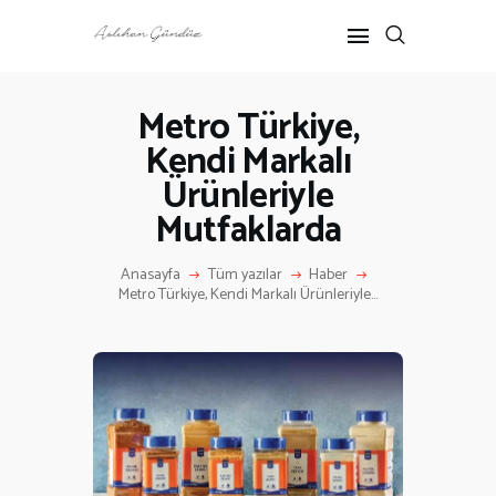
Metro Türkiye,
Kendi Markalı
ANASAYFA
Ürünleriyle
RÖPORTAJ
ANNE-ÇOCUK
Mutfaklarda
KÜLTÜR SANAT
Anasayfa
Tüm yazılar
Haber
HAKKIMDA
Metro Türkiye, Kendi Markalı Ürünleriyle...
İLETIŞIM