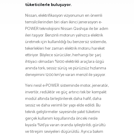
tüketicilerle buluşuyor.
Nissan, elektrifikasyon vizyonunun en önemli
temsilcilerinden biri olan ikinci jenerasyon e-
POWER teknolojisini Nissan Qashqai ile bir adım
ileri taşıyor. Benzinli motorun yalnızca elektrik
üretmek için kullanıldığı bu benzersiz sistemde,
tekerlekleri her zaman elektrik motoru hareket
ettiriyor. Böylece sürücüler, herhangi bir şarj
ihtiyacı olmadan %100 elektrikli araçlara özgü
anında tork, sessiz sürüş ve pürüzsüz hızlanma
deneyimini 1200 km’ye varan menzil ile yaşıyor.
Yeni nesil e-POWER sisteminde motor, jeneratör,
invertör, redüktör ve güç artırıcı tek bir kompakt
modül altında birleştirilerek daha hafif, daha
sessiz ve daha verimli bir yapı elde edildi. Bu
teknik geliştirmeler sayesinde yakıt tüketimi
gerçek kullanım koşullarında önceki nesle
kıyasla %16’ya varan oranda iyileştirildi; gürültü
ve titreşim seviyeleri düşürüldü. Ayrıca bakım