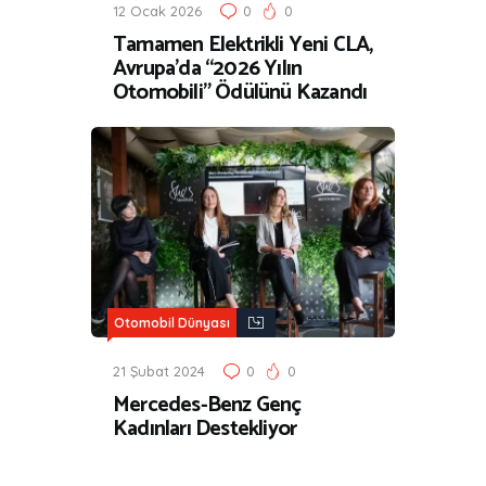
12 Ocak 2026
0
0
Tamamen Elektrikli Yeni CLA,
Avrupa’da “2026 Yılın
Otomobili” Ödülünü Kazandı
Otomobil Dünyası
21 Şubat 2024
0
0
Mercedes-Benz Genç
Kadınları Destekliyor