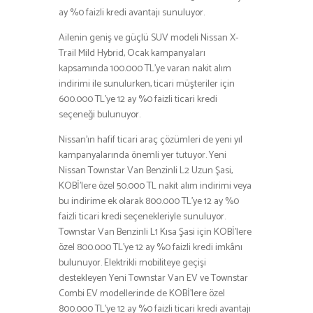
ay %0 faizli kredi avantajı sunuluyor.
Ailenin geniş ve güçlü SUV modeli Nissan X-
Trail Mild Hybrid, Ocak kampanyaları
kapsamında 100.000 TL’ye varan nakit alım
indirimi ile sunulurken, ticari müşteriler için
600.000 TL’ye 12 ay %0 faizli ticari kredi
seçeneği bulunuyor.
Nissan’ın hafif ticari araç çözümleri de yeni yıl
kampanyalarında önemli yer tutuyor. Yeni
Nissan Townstar Van Benzinli L2 Uzun Şasi,
KOBİ’lere özel 50.000 TL nakit alım indirimi veya
bu indirime ek olarak 800.000 TL’ye 12 ay %0
faizli ticari kredi seçenekleriyle sunuluyor.
Townstar Van Benzinli L1 Kısa Şasi için KOBİ’lere
özel 800.000 TL’ye 12 ay %0 faizli kredi imkânı
bulunuyor. Elektrikli mobiliteye geçişi
destekleyen Yeni Townstar Van EV ve Townstar
Combi EV modellerinde de KOBİ’lere özel
800.000 TL’ye 12 ay %0 faizli ticari kredi avantajı