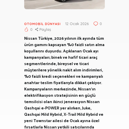
12 Ocak 2026
0
OTOMOBIL DÜNYASI
0
Paylaş
Nissan Türkiye, 2026 yılının ilk ayında tüm
ürün gamını kapsayan %0 faizli satın alma
koşullarını duyurdu. Açıklanan Ocak ayı
kampanyaları; binek ve hafif ticari araç
segmentlerinde, bireysel ve ticari
müşterilere yönelik nakit alım indirimleri,
%0 faizli kredi seçenekleri ve kampanyalı
anahtar teslim fiyatlarıyla dikkat çekiyor.
Kampanyaların merkezinde, Nissan’ın
elektrifikasyon stratejisinin en güçlü
temsilcisi olan ikinci jenerasyon Nissan
Qashqai e-POWER yer alırken, Juke,
Qashqai Mild Hybrid, X-Trail Mild Hybrid ve
yeni Townstar ailesi de Ocak ayına özel
fırsatlarla Nissan yetkili satıcılarında