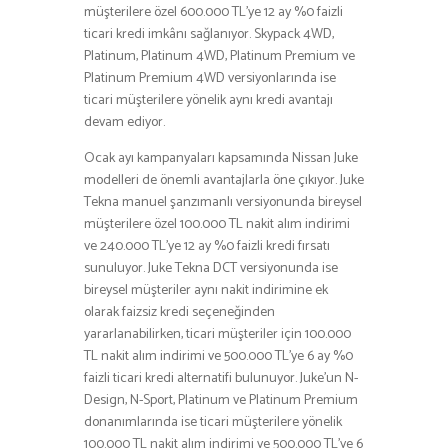
müşterilere özel 600.000 TL’ye 12 ay %0 faizli
ticari kredi imkânı sağlanıyor. Skypack 4WD,
Platinum, Platinum 4WD, Platinum Premium ve
Platinum Premium 4WD versiyonlarında ise
ticari müşterilere yönelik aynı kredi avantajı
devam ediyor.
Ocak ayı kampanyaları kapsamında Nissan Juke
modelleri de önemli avantajlarla öne çıkıyor. Juke
Tekna manuel şanzımanlı versiyonunda bireysel
müşterilere özel 100.000 TL nakit alım indirimi
ve 240.000 TL’ye 12 ay %0 faizli kredi fırsatı
sunuluyor. Juke Tekna DCT versiyonunda ise
bireysel müşteriler aynı nakit indirimine ek
olarak faizsiz kredi seçeneğinden
yararlanabilirken, ticari müşteriler için 100.000
TL nakit alım indirimi ve 500.000 TL’ye 6 ay %0
faizli ticari kredi alternatifi bulunuyor. Juke’un N-
Design, N-Sport, Platinum ve Platinum Premium
donanımlarında ise ticari müşterilere yönelik
100.000 TL nakit alım indirimi ve 500.000 TL’ye 6