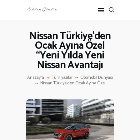
Nissan Türkiye’den
Ocak Ayına Özel
ANASAYFA
“Yeni Yılda Yeni
RÖPORTAJ
ANNE-ÇOCUK
Nissan Avantajı
KÜLTÜR SANAT
Anasayfa
Tüm yazılar
Otomobil Dünyası
HAKKIMDA
Nissan Türkiye’den Ocak Ayına Özel...
İLETIŞIM