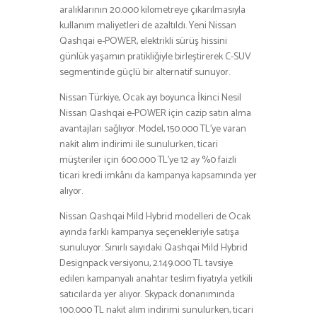
aralıklarının 20.000 kilometreye çıkarılmasıyla
kullanım maliyetleri de azaltıldı. Yeni Nissan
Qashqai e-POWER, elektrikli sürüş hissini
günlük yaşamın pratikliğiyle birleştirerek C-SUV
segmentinde güçlü bir alternatif sunuyor.
Nissan Türkiye, Ocak ayı boyunca İkinci Nesil
Nissan Qashqai e-POWER için cazip satın alma
avantajları sağlıyor. Model, 150.000 TL’ye varan
nakit alım indirimi ile sunulurken, ticari
müşteriler için 600.000 TL’ye 12 ay %0 faizli
ticari kredi imkânı da kampanya kapsamında yer
alıyor.
Nissan Qashqai Mild Hybrid modelleri de Ocak
ayında farklı kampanya seçenekleriyle satışa
sunuluyor. Sınırlı sayıdaki Qashqai Mild Hybrid
Designpack versiyonu, 2.149.000 TL tavsiye
edilen kampanyalı anahtar teslim fiyatıyla yetkili
satıcılarda yer alıyor. Skypack donanımında
100.000 TL nakit alım indirimi sunulurken, ticari