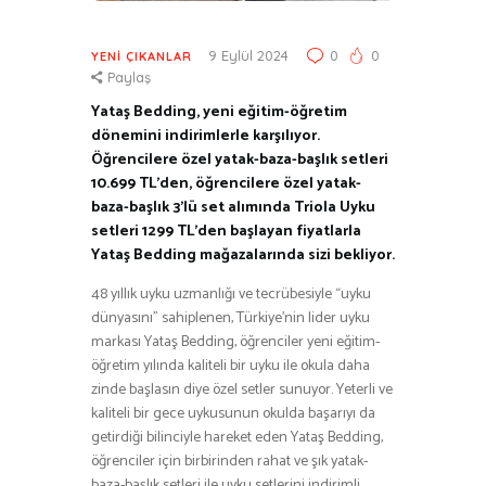
9 Eylül 2024
0
0
YENI ÇIKANLAR
Paylaş
Yataş Bedding, yeni eğitim-öğretim
dönemini indirimlerle karşılıyor.
Öğrencilere özel yatak-baza-başlık setleri
10.699 TL’den, öğrencilere özel yatak-
baza-başlık 3’lü set alımında Triola Uyku
setleri 1299 TL’den başlayan fiyatlarla
Yataş Bedding mağazalarında sizi bekliyor.
48 yıllık uyku uzmanlığı ve tecrübesiyle “uyku
dünyasını” sahiplenen, Türkiye’nin lider uyku
markası Yataş Bedding, öğrenciler yeni eğitim-
öğretim yılında kaliteli bir uyku ile okula daha
zinde başlasın diye özel setler sunuyor. Yeterli ve
kaliteli bir gece uykusunun okulda başarıyı da
getirdiği bilinciyle hareket eden Yataş Bedding,
öğrenciler için birbirinden rahat ve şık yatak-
baza-başlık setleri ile uyku setlerini indirimli