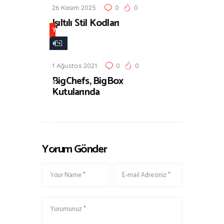
26 Kasım 2025
0
0
Işıltılı Stil Kodları
Y
e
n
1 Ağustos 2021
0
0
i
BigChefs, BigBox
Ç
Kutularında
ı
k
a
n
Yorum Gönder
l
a
r