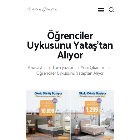
Öğrenciler
Uykusunu Yataş’tan
ANASAYFA
Alıyor
RÖPORTAJ
ANNE-ÇOCUK
Anasayfa
Tüm yazılar
Yeni Çıkanlar
KÜLTÜR SANAT
Öğrenciler Uykusunu Yataş’tan Alıyor
HAKKIMDA
İLETIŞIM