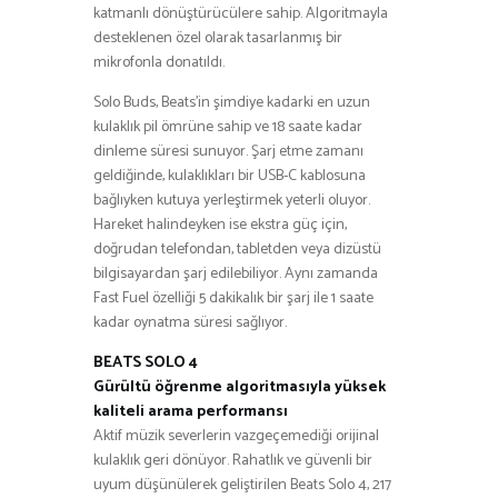
katmanlı dönüştürücülere sahip. Algoritmayla
desteklenen özel olarak tasarlanmış bir
mikrofonla donatıldı.
Solo Buds, Beats’in şimdiye kadarki en uzun
kulaklık pil ömrüne sahip ve 18 saate kadar
dinleme süresi sunuyor. Şarj etme zamanı
geldiğinde, kulaklıkları bir USB-C kablosuna
bağlıyken kutuya yerleştirmek yeterli oluyor.
Hareket halindeyken ise ekstra güç için,
doğrudan telefondan, tabletden veya dizüstü
bilgisayardan şarj edilebiliyor. Aynı zamanda
Fast Fuel özelliği 5 dakikalık bir şarj ile 1 saate
kadar oynatma süresi sağlıyor.
BEATS SOLO 4
Gürültü öğrenme algoritmasıyla yüksek
kaliteli arama performansı
Aktif müzik severlerin vazgeçemediği orijinal
kulaklık geri dönüyor. Rahatlık ve güvenli bir
uyum düşünülerek geliştirilen Beats Solo 4, 217