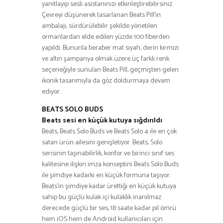
yanıtlayıp sesli asistanınızı etkinleştirebilirsiniz.
Çevreyi düşünerek tasarlanan Beats Pill’in
ambalajı, sürdürülebilir şekilde yönetilen
ormanlardan elde edilen yüzde 100 fiberden
yapıldı. Bununla beraber mat siyah, derin kırmızı
ve altın şampanya olmak üzere üç farklı renk
seçeneğiyle sunulan Beats Pill, geçmişten gelen
ikonik tasarımıyla da göz doldurmaya devam
ediyor.
BEATS SOLO BUDS
Beats sesi en küçük kutuya sığdırıldı
Beats, Beats Solo Buds ve Beats Solo 4 ile en çok
satan ürün ailesini genişletiyor. Beats, Solo
serisinin taşınabilirlik, konfor ve birinci sınıf ses
kalitesine ilişkin imza konseptini Beats Solo Buds
ile şimdiye kadarki en küçük formuna taşıyor.
Beats’in şimdiye kadar ürettiği en küçük kutuya
sahip bu güçlü kulak içi kulaklık inanılmaz
derecede güçlü bir ses, 18 saate kadar pil ömrü
hem iOS hem de Android kullanıcıları için