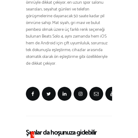
ömrüyle dikkat çekiyor; en uzun spor salonu
seansları, seyahat günleri ve telefon
görüşmelerine dayanacak 50 saate kadar pil
ömrüne sahip. Mat siyah, gri mavi ve bulut
pembesi olmak üzere üç farklı renk seçeneği
bulunan Beats Solo 4, aynı zamanda hem iOS
hem de Android için çift uyumluluk, sorunsuz
tek dokunuşla eşleştirme, cihazlar arasında
otomatik olarak ön eşleştirme gibi özellikleriyle
de dikkat çekiyor.
Şunlar da hoşunuza gidebilir
Y