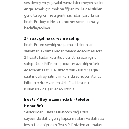
ses deneyimi yaşayabilirsiniz. İstenmeyen sesleri
engellemek için makine öğrenimi ile geliştirilen
gürültü öğrenme algoritmasından yararlanan
Beats Pill, böylelikle kullanıcının sesini daha iyi
hedefleyebiliyor.
24 saat çalma süresine sahip
Beats Pill, en sevdiğiniz çalma listelerinizin
sabahtan akşama kadar devam edebilmesi için
24 saate kadar kesintisiz oynatma özelliğine
sahip. Beats Pill’inizin gücünün azaldığını fark
ederseniz, Fast Fuel size 10 dakikalık bir şarjla 2
saat müzik oynatma imkanı da sunuyor. Ayrıca
Pill’inizi birlikte verilen USB-C kablosunu
kullanarak da şarj edebilirsiniz.
Beats Pill aynı zamanda bir telefon
hoparlörü
Sektör lideri Class 1 Bluetooth bağlantısı
sayesinde daha geniş kapsama alanı ve daha az
kesinti ile doğrudan Beats Pill’inizden aramaları