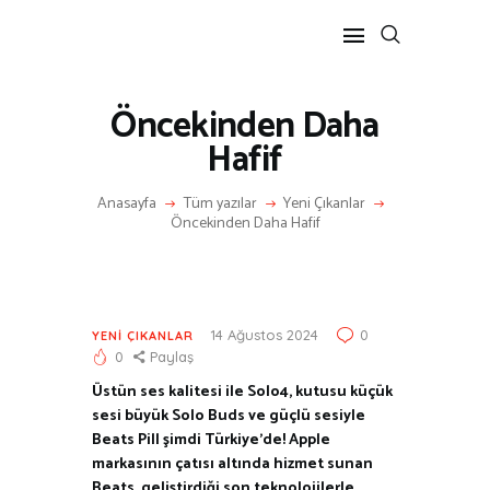
Öncekinden Daha
ANASAYFA
Hafif
RÖPORTAJ
Anasayfa
Tüm yazılar
Yeni Çıkanlar
ANNE-ÇOCUK
Öncekinden Daha Hafif
KÜLTÜR SANAT
HAKKIMDA
İLETIŞIM
14 Ağustos 2024
0
YENI ÇIKANLAR
0
Paylaş
Üstün ses kalitesi ile Solo4, kutusu küçük
sesi büyük Solo Buds ve güçlü sesiyle
Beats Pill şimdi Türkiye’de! Apple
markasının çatısı altında hizmet sunan
Beats, geliştirdiği son teknolojilerle