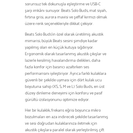
sorunsuz tek dokunuşla eşleştirme ve USB-C
şarjı imkânı sunuyor. Beats Solo Buds, mat siyah,
fırtına grisi, aurora mavisi ve şeffaf kırmızı olmak
üzere renk seçenekleriyle dikkat çekiyor.
Beats Solo Buds’ın özel olarak üretilmiş akustik
mimarisi, büyük Beats sesini şimdiye kadar
yapılmış olan en küçük kutuya sığdırıyor.
Ergonomik olarak tasarlanmış akustik çıkışlar ve
lazerle kesilmiş havalandırma delikleri, daha
fazla konfor için basıncı azaltırken ses
performansını iyileştiriyor. Ayrıca farklı kulaklara
güvenli bir şekilde uyması için dört kulak ucu
boyutuna sahip (XS, S, M ve L) Solo Buds, en üst
düzey dinleme deneyimi için konforu ve pasif
gürültü izolasyonunu optimize ediyor.
Her bir kulaklık, frekans eğrisi boyunca mikro
bozulmaları en aza indirecek şekilde tasarlanmış
ve sesi doğrudan kulaklarınıza iletmek için
akustik çıkışlara paralel olarak yerleştirilmiş çift