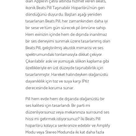
olan Apple’ın çatısı altında hizmet veren Beats,
ikonik Beats Pill Taşınabilir Hoparlörü’nün geri
döndüğünü duyurdu. Baştan aşağı yeniden
tasarlanan Beats Pill, her zamankinden daha iyi
bir sese ve tüm gün sürecek pil ömrüne sahip.
Hem evinizin içinde hem de dışında inanılmaz
bir ses deneyimi sunmak üzere tasarlanmış olan
Beats Pill, geliştirilmiş akustik mimarisi ve ses
spektrumundaki tonlamasıyla dikkat çekiyor.
Çıkarılabilir askı ve yumuşak silikon kaplama gibi
özellikleriyle en üst düzeyde taşınabilirlik için
tasarlanmıştır. Hareket halindeyken olağanüstü
dayanıklılık için toz ve suya karşı IP67
derecesinde koruma sunar.
Pill hem evde hem de dışarıda olağanüstü bir
ses kalitesi için tasarlandı. Bir parti mi
düzenliyorsunuz veya mekanınıza surround ses
hissi mi getirmek istiyorsunuz? İki Beats Pill
hoparlörü kolayca senkronize edebilir ve Amplify
Modu veya Stereo Modunda iki kat daha fazla