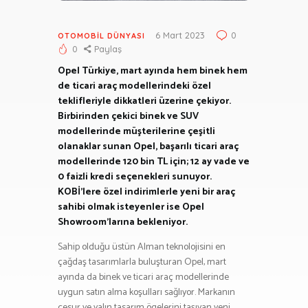
6 Mart 2023
0
OTOMOBIL DÜNYASI
0
Paylaş
Opel Türkiye, mart ayında hem binek hem
de ticari araç modellerindeki özel
teklifleriyle dikkatleri üzerine çekiyor.
Birbirinden çekici binek ve SUV
modellerinde müşterilerine çeşitli
olanaklar sunan Opel, başarılı ticari araç
modellerinde 120 bin TL için; 12 ay vade ve
0 faizli kredi seçenekleri sunuyor.
KOBİ’lere özel indirimlerle yeni bir araç
sahibi olmak isteyenler ise Opel
Showroom’larına bekleniyor.
Sahip olduğu üstün Alman teknolojisini en
çağdaş tasarımlarla buluşturan Opel, mart
ayında da binek ve ticari araç modellerinde
uygun satın alma koşulları sağlıyor. Markanın
cesur ve yalın tasarım ögelerini taşıyan yeni