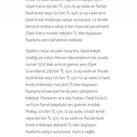
Opel Astra, 150 bin TL için; 15 ay vade ve %0,99
faizli kredi veya 120 bin TL için; 12 ay vade ve 0
faizli kredi imkânıyla satışa sunuluyor. 1.2 litrelik
benzinli motora sahip 6 ileri manuel şanzımanlı
Opel Astra modeli 798.900 TL’den başlayan
fiyatlarla yeni sahiplerini bekliyor.
Opel’in cesur ve yalın tasarımı, dijital kokpit
özelliği ve üstün Alman teknolojilerini bir arada
sunan SUV’daki amiral gemisi yeni Opel
Grandland, 250 bin TL için; 12 ay vade ve %0,99
faizli kredi veya 170 bin TL için; 12 ay vade, 0 faizli
kredi imkânıyla 1.142.900 TL’den başlayan
fiyatlarla showroom’larda yeni sahiplerini
bekliyor. Markanın sıra dışı hatları, Opel Vizör’ü
ve Pure Panel kokpitiyle ses getiren modeli
Mokka, 120 bin TL için; 12 ay vade, 0 faizli kredi
veya 150 bin TL için; 15 ay vade ve %0,99 faizli
kredi imkânıyla 958.900 TL’den başlayan
fiyatlarla satışa sunuluyor. Ayrıca sağlık