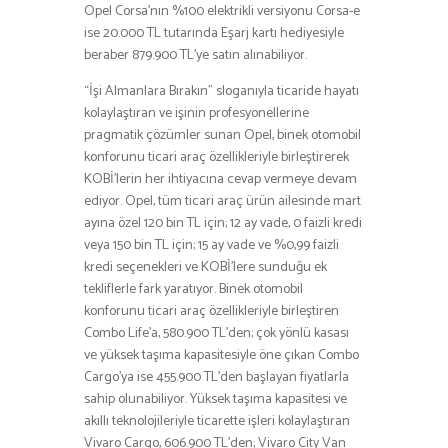
Opel Corsa’nın %100 elektrikli versiyonu Corsa-e
ise 20.000 TL tutarında Eşarj kartı hediyesiyle
beraber 879.900 TL’ye satın alınabiliyor.
“İşi Almanlara Bırakın” sloganıyla ticaride hayatı
kolaylaştıran ve işinin profesyonellerine
pragmatik çözümler sunan Opel, binek otomobil
konforunu ticari araç özellikleriyle birleştirerek
KOBİ’lerin her ihtiyacına cevap vermeye devam
ediyor. Opel, tüm ticari araç ürün ailesinde mart
ayına özel 120 bin TL için; 12 ay vade, 0 faizli kredi
veya 150 bin TL için; 15 ay vade ve %0,99 faizli
kredi seçenekleri ve KOBİ’lere sunduğu ek
tekliflerle fark yaratıyor. Binek otomobil
konforunu ticari araç özellikleriyle birleştiren
Combo Life’a, 580.900 TL’den; çok yönlü kasası
ve yüksek taşıma kapasitesiyle öne çıkan Combo
Cargo’ya ise 455.900 TL’den başlayan fiyatlarla
sahip olunabiliyor. Yüksek taşıma kapasitesi ve
akıllı teknolojileriyle ticarette işleri kolaylaştıran
Vivaro Cargo, 606.900 TL’den; Vivaro City Van