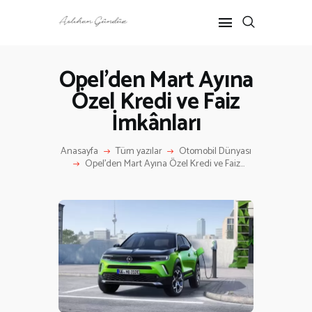
Opel’den Mart Ayına
Özel Kredi ve Faiz
ANASAYFA
İmkânları
RÖPORTAJ
ANNE-ÇOCUK
Anasayfa
Tüm yazılar
Otomobil Dünyası
KÜLTÜR SANAT
Opel’den Mart Ayına Özel Kredi ve Faiz...
HAKKIMDA
İLETIŞIM