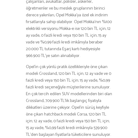
çalışanları, avukatlar, polisler, askerler,
öğretmenler ve bu meslek gruplarının birinci
derece yakınları, Opel Mokka’ya özel ek indirim
fırsatlarıyla sahip olabiliyor. Opel Mokka’nın %100
elektrikli versiyonu Mokka-e ise 120 bin TL için; 12
ay vade, 0 faizli kredi veya 150 bin TL için; 15 ay
vade ve %0,99 faizli kredi imkânıyla beraber
20.000 TL tutarında Eşarj kartı hediyesiyle
966.900 TL’ye satın alınabiliyor.
Opel’in çok yönlü pratik özellikleriyle öne çıkan
modeli Crossland, 120 bin TL için; 12 ay vade ve 0
faizli kredi veya 150 bin TL için; 15 ay vade, %0,99
faizli kredi seçeneğiyle müşterilerine sunuluyor.
En çok tercih edilen SUV modellerinden biri olan
Crossland, 709.900 TL’lik başlangıç fiyatıyla
dikkatleri üzerine çekiyor. Opel’in sürüş keyfiyle
öne çıkan hatchback modeli Corsa, 120 bin TL
için; 12 ay vade, 0 faizli kredi veya 150 bin TL için;
15 ay vade, %0,99 faizli kredi imkânıyla 539.900
TL’den başlayan fiyatlarla tüketicilere sunuluyor.