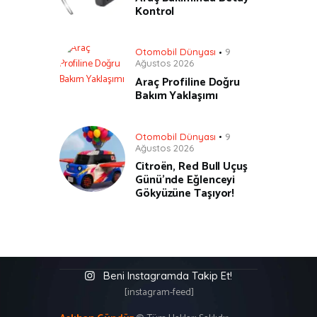
Kontrol
Otomobil Dünyası
9
Ağustos 2026
Araç Profiline Doğru
Bakım Yaklaşımı
Otomobil Dünyası
9
Ağustos 2026
Citroën, Red Bull Uçuş
Günü’nde Eğlenceyi
Gökyüzüne Taşıyor!
Beni Instagramda Takip Et!
[instagram-feed]