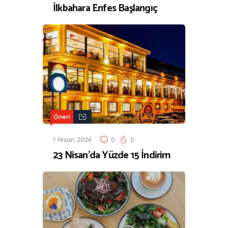
İlkbahara Enfes Başlangıç
Öneri
1 Nisan 2024
0
0
23 Nisan’da Yüzde 15 İndirim