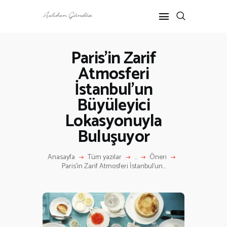
Paris’in Zarif
Atmosferi
ANASAYFA
İstanbul’un
RÖPORTAJ
ANNE-ÇOCUK
Büyüleyici
KÜLTÜR SANAT
Lokasyonuyla
HAKKIMDA
Buluşuyor
İLETIŞIM
Anasayfa
Tüm yazılar
...
Öneri
Paris’in Zarif Atmosferi İstanbul’un...