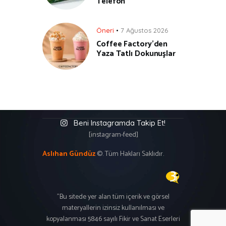
Telefon
Öneri
7 Ağustos 2026
Coffee Factory’den
Yaza Tatlı Dokunuşlar
Beni Instagramda Takip Et!
[instagram-feed]
Aslıhan Gündüz
©. Tüm Hakları Saklıdır.
"Bu sitede yer alan tüm içerik ve görsel
materyallerin izinsiz kullanılması ve
kopyalanması 5846 sayılı Fikir ve Sanat Eserleri