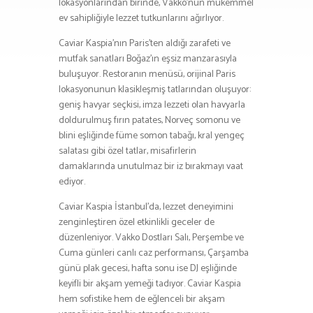
lokasyonlarından birinde, Vakko’nun mükemmel
ev sahipliğiyle lezzet tutkunlarını ağırlıyor.
Caviar Kaspia’nın Paris’ten aldığı zarafeti ve
mutfak sanatları Boğaz’ın eşsiz manzarasıyla
buluşuyor. Restoranın menüsü, orijinal Paris
lokasyonunun klasikleşmiş tatlarından oluşuyor:
geniş havyar seçkisi, imza lezzeti olan havyarla
doldurulmuş fırın patates, Norveç somonu ve
blini eşliğinde füme somon tabağı, kral yengeç
salatası gibi özel tatlar, misafirlerin
damaklarında unutulmaz bir iz bırakmayı vaat
ediyor.
Caviar Kaspia İstanbul’da, lezzet deneyimini
zenginleştiren özel etkinlikli geceler de
düzenleniyor. Vakko Dostları Salı, Perşembe ve
Cuma günleri canlı caz performansı, Çarşamba
günü plak gecesi, hafta sonu ise DJ eşliğinde
keyifli bir akşam yemeği tadıyor. Caviar Kaspia
hem sofistike hem de eğlenceli bir akşam