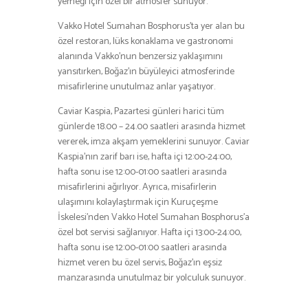
yemeği için özel bir atmosfer sunuyor.
Vakko Hotel Sumahan Bosphorus’ta yer alan bu
özel restoran, lüks konaklama ve gastronomi
alanında Vakko’nun benzersiz yaklaşımını
yansıtırken, Boğaz’ın büyüleyici atmosferinde
misafirlerine unutulmaz anlar yaşatıyor.
Caviar Kaspia, Pazartesi günleri harici tüm
günlerde 18.00 – 24.00 saatleri arasında hizmet
vererek, imza akşam yemeklerini sunuyor. Caviar
Kaspia’nın zarif barı ise, hafta içi 12:00-24:00,
hafta sonu ise 12:00-01:00 saatleri arasında
misafirlerini ağırlıyor. Ayrıca, misafirlerin
ulaşımını kolaylaştırmak için Kuruçeşme
İskelesi’nden Vakko Hotel Sumahan Bosphorus’a
özel bot servisi sağlanıyor. Hafta içi 13:00-24:00,
hafta sonu ise 12:00-01:00 saatleri arasında
hizmet veren bu özel servis, Boğaz’ın eşsiz
manzarasında unutulmaz bir yolculuk sunuyor.