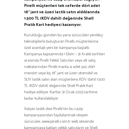
Pirelli müşterileri tek seferde dört adet
18’’ jant ve üzeri lastik satın aldıklarında
1.500 TL (KDV dahil) değerinde Shell
Pratik Kart hediyesi kazanıyor.
Kurulduğu günden bu yana sürücüleri yenilikçi
teknolojilerle buluşturan Pirelli, müşterilerine
özel avantajlı yeni bir kampanya başlattı.
Kampanya kapsamında 1 Ekim – 31 Aralık tarihleri
arasında Pirelli Yetkili Satıcıları veya alt satış
noktalarından Pirelli marka 4 adet yaz, dört
mevsim veya kış 18” jant ve üzeri otomobil ve
SUV lastik satın alan müşterilere, KDV dahil 1.500
TL (KDV dahil) değerinde Shell Pratik Kart
hediye ediliyor. Kartlar 31 Ocak 2025 tarihine
kadar kullanılabiliyor.
İtalyan lastik devi Pirelli’nin bu cazip
kampanyasından faydalanmak isteyen
sürücüler, www.pirelli.com.tr web sitesinde
kampanyaya katılan yetkili satıcıların ve Shell