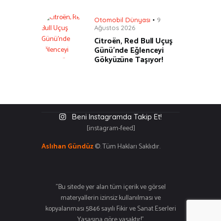
Otomobil Dünyası
9
Ağustos 2026
Citroën, Red Bull Uçuş
Günü’nde Eğlenceyi
Gökyüzüne Taşıyor!
Beni Instagramda Takip Et!
[instagram-feed]
Aslıhan Gündüz
©. Tüm Hakları Saklıdır.
"Bu sitede yer alan tüm içerik ve görsel
materyallerin izinsiz kullanılması ve
kopyalanması 5846 sayılı Fikir ve Sanat Eserleri
Yasasına göre yasaktır!"