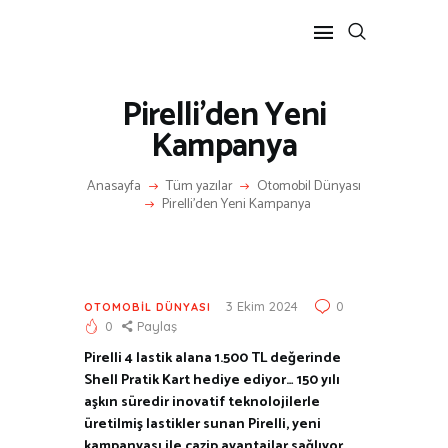
Pirelli’den Yeni
ANASAYFA
Kampanya
RÖPORTAJ
Anasayfa
Tüm yazılar
Otomobil Dünyası
ANNE-ÇOCUK
Pirelli’den Yeni Kampanya
KÜLTÜR SANAT
HAKKIMDA
İLETIŞIM
3 Ekim 2024
0
OTOMOBIL DÜNYASI
0
Paylaş
Pirelli 4 lastik alana 1.500 TL değerinde
Shell Pratik Kart hediye ediyor… 150 yılı
aşkın süredir inovatif teknolojilerle
üretilmiş lastikler sunan Pirelli, yeni
kampanyası ile cazip avantajlar sağlıyor.