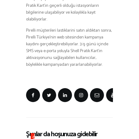
Pratik Kart’ın geçerli olduğu istasyonların
bilgilerine ulaşabiliyor ve kolaylıkla kayıt
olabiliyorlar.
Pirelli müşterileri lastiklarini satın aldıktan sonra,
Pirelli Türkiye’nin web sitesinden kampanya
kaydını gerçekleştirebiliyorlar. 3 iş günü içinde
SMS veya e-porta yoluyla Shell Pratik Kart’ın
aktivasyonunu sağlayabilen kullanıcılar,
böylelikle kampanyadan yararlanabiliyorlar.
Şunlar da hoşunuza gidebilir
O