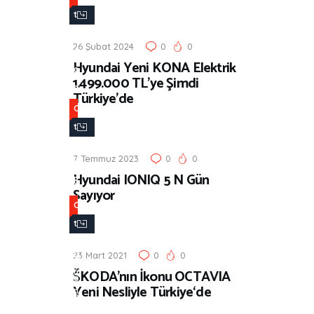
t
o
26 Şubat 2024
0
0
m
Hyundai Yeni KONA Elektrik
o
1.499.000 TL’ye Şimdi
b
Türkiye’de
i
O
l
t
D
o
7 Temmuz 2023
0
0
ü
m
Hyundai IONIQ 5 N Gün
n
o
Sayıyor
y
b
O
a
i
t
s
l
o
ı
D
23 Mart 2021
0
0
m
ŠKODA’nın İkonu OCTAVIA
ü
o
Yeni Nesliyle Türkiye‘de
n
b
y