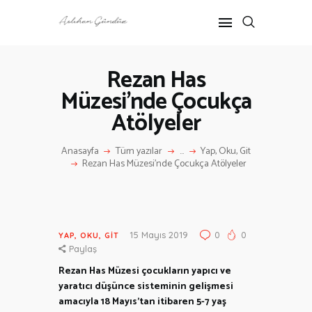
Rezan Has
Müzesi’nde Çocukça
ANASAYFA
Atölyeler
RÖPORTAJ
ANNE-ÇOCUK
Anasayfa
Tüm yazılar
...
Yap, Oku, Git
KÜLTÜR SANAT
Rezan Has Müzesi’nde Çocukça Atölyeler
HAKKIMDA
İLETIŞIM
15 Mayıs 2019
0
0
YAP, OKU, GIT
Paylaş
Rezan Has Müzesi çocukların yapıcı ve
yaratıcı düşünce sisteminin gelişmesi
amacıyla 18 Mayıs’tan itibaren 5-7 yaş