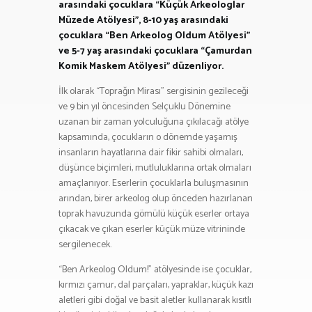
arasındaki çocuklara “Küçük Arkeologlar
Müzede Atölyesi”, 8-10 yaş arasındaki
çocuklara “Ben Arkeolog Oldum Atölyesi”
ve 5-7 yaş arasındaki çocuklara “Çamurdan
Komik Maskem Atölyesi” düzenliyor.
İlk olarak “Toprağın Mirası” sergisinin gezileceği
ve 9 bin yıl öncesinden Selçuklu Dönemine
uzanan bir zaman yolculuğuna çıkılacağı atölye
kapsamında, çocukların o dönemde yaşamış
insanların hayatlarına dair fikir sahibi olmaları,
düşünce biçimleri, mutluluklarına ortak olmaları
amaçlanıyor. Eserlerin çocuklarla buluşmasının
arından, birer arkeolog olup önceden hazırlanan
toprak havuzunda gömülü küçük eserler ortaya
çıkacak ve çıkan eserler küçük müze vitrininde
sergilenecek.
“Ben Arkeolog Oldum!” atölyesinde ise çocuklar,
kırmızı çamur, dal parçaları, yapraklar, küçük kazı
aletleri gibi doğal ve basit aletler kullanarak kısıtlı