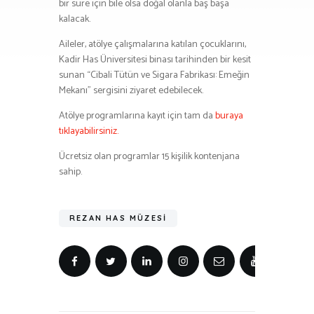
bir süre için bile olsa doğal olanla baş başa
kalacak.
Aileler, atölye çalışmalarına katılan çocuklarını,
Kadir Has Üniversitesi binası tarihinden bir kesit
sunan “Cibali Tütün ve Sigara Fabrikası: Emeğin
Mekanı” sergisini ziyaret edebilecek.
Atölye programlarına kayıt için tam da
buraya
tıklayabilirsiniz.
Ücretsiz olan programlar 15 kişilik kontenjana
sahip.
REZAN HAS MÜZESI