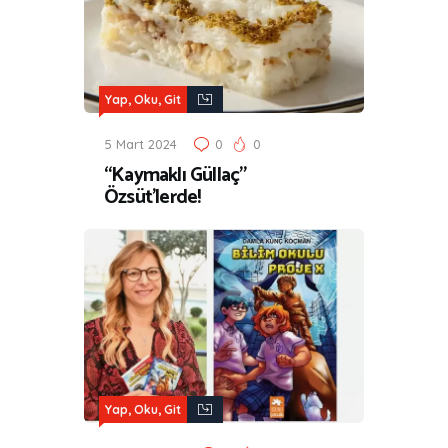
Yap, Oku, Git
5 Mart 2024
0
0
“Kaymaklı Güllaç”
Özsüt’lerde!
Yap, Oku, Git