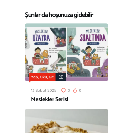
Şunlar da hoşunuza gidebilir
Yap, Oku, Git
13 Şubat 2025
0
0
Meslekler Serisi