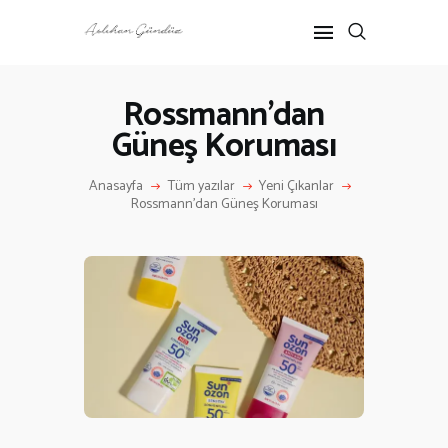
Rossmann’dan
Güneş Koruması
ANASAYFA
RÖPORTAJ
Anasayfa
Tüm yazılar
Yeni Çıkanlar
ANNE-ÇOCUK
Rossmann’dan Güneş Koruması
KÜLTÜR SANAT
HAKKIMDA
İLETIŞIM