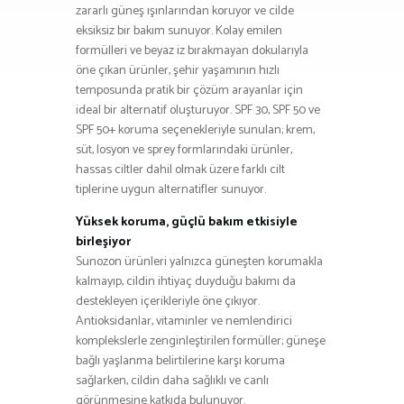
zararlı güneş ışınlarından koruyor ve cilde
eksiksiz bir bakım sunuyor. Kolay emilen
formülleri ve beyaz iz bırakmayan dokularıyla
öne çıkan ürünler, şehir yaşamının hızlı
temposunda pratik bir çözüm arayanlar için
ideal bir alternatif oluşturuyor. SPF 30, SPF 50 ve
SPF 50+ koruma seçenekleriyle sunulan; krem,
süt, losyon ve sprey formlarındaki ürünler,
hassas ciltler dahil olmak üzere farklı cilt
tiplerine uygun alternatifler sunuyor.
Yüksek koruma, güçlü bakım etkisiyle
birleşiyor
Sunozon ürünleri yalnızca güneşten korumakla
kalmayıp, cildin ihtiyaç duyduğu bakımı da
destekleyen içerikleriyle öne çıkıyor.
Antioksidanlar, vitaminler ve nemlendirici
komplekslerle zenginleştirilen formüller; güneşe
bağlı yaşlanma belirtilerine karşı koruma
sağlarken, cildin daha sağlıklı ve canlı
görünmesine katkıda bulunuyor.