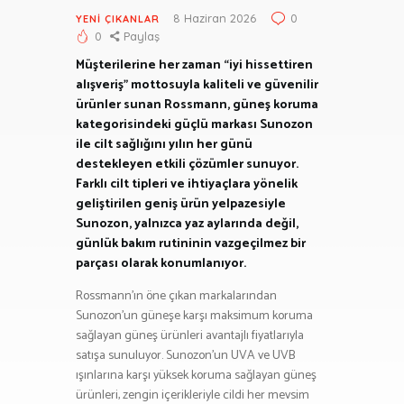
8 Haziran 2026
0
YENI ÇIKANLAR
0
Paylaş
Müşterilerine her zaman “iyi hissettiren
alışveriş” mottosuyla kaliteli ve güvenilir
ürünler sunan Rossmann, güneş koruma
kategorisindeki güçlü markası Sunozon
ile cilt sağlığını yılın her günü
destekleyen etkili çözümler sunuyor.
Farklı cilt tipleri ve ihtiyaçlara yönelik
geliştirilen geniş ürün yelpazesiyle
Sunozon, yalnızca yaz aylarında değil,
günlük bakım rutininin vazgeçilmez bir
parçası olarak konumlanıyor.
Rossmann’ın öne çıkan markalarından
Sunozon’un güneşe karşı maksimum koruma
sağlayan güneş ürünleri avantajlı fiyatlarıyla
satışa sunuluyor. Sunozon’un UVA ve UVB
ışınlarına karşı yüksek koruma sağlayan güneş
ürünleri, zengin içerikleriyle cildi her mevsim