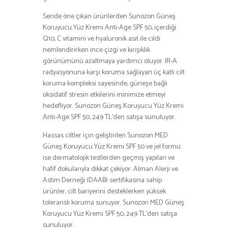
Seride öne çıkan ürünlerden Sunozon Güneş
Koruyucu Yüz Kremi Anti-Age SPF 50, içerdiği
Q10, C vitamini ve hyaluronik asit ile cildi
nemlendirirken ince çizgi ve kırışıklık
görünümünü azaltmaya yardımcı oluyor. IR-A
radyasyonuna karşı koruma sağlayan üç katlı cilt
koruma kompleksi sayesinde, güneşe bağlı
oksidatif stresin etkilerini minimize etmeyi
hedefliyor. Sunozon Güneş Koruyucu Yüz Kremi
Anti-Age SPF 50, 249 TL’den satışa sunuluyor.
Hassas ciltler için geliştirilen Sunozon MED
Güneş Koruyucu Yüz Kremi SPF 50 ve jel formu
ise dermatolojik testlerden geçmiş yapıları ve
hafif dokularıyla dikkat çekiyor. Alman Alerji ve
Astım Derneği (DAAB) sertifikasına sahip
ürünler, cilt bariyerini desteklerken yüksek
toleranslı koruma sunuyor. Sunozon MED Güneş
Koruyucu Yüz Kremi SPF 50, 249 TL’den satışa
sunuluyor.