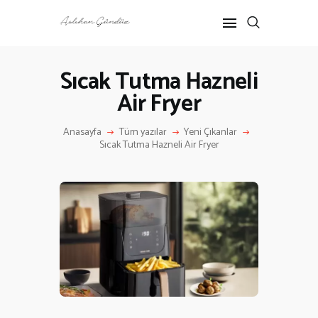
Sıcak Tutma Hazneli
Air Fryer
ANASAYFA
RÖPORTAJ
Anasayfa
Tüm yazılar
Yeni Çıkanlar
ANNE-ÇOCUK
Sıcak Tutma Hazneli Air Fryer
KÜLTÜR SANAT
HAKKIMDA
İLETIŞIM