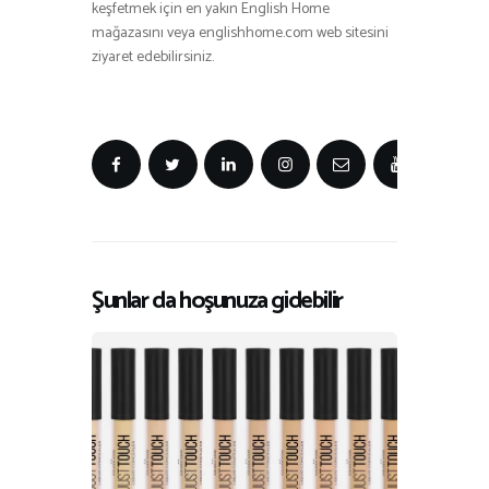
keşfetmek için en yakın English Home
mağazasını veya englishhome.com web sitesini
ziyaret edebilirsiniz.
Şunlar da hoşunuza gidebilir