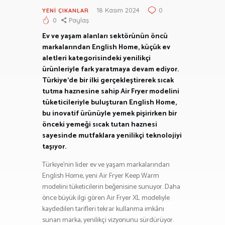
18 Kasım 2024
0
YENI ÇIKANLAR
0
Paylaş
Ev ve yaşam alanları sektörünün öncü
markalarından English Home, küçük ev
aletleri kategorisindeki yenilikçi
ürünleriyle fark yaratmaya devam ediyor.
Türkiye’de bir ilki gerçekleştirerek sıcak
tutma haznesine sahip Air Fryer modelini
tüketicileriyle buluşturan English Home,
bu inovatif ürünüyle yemek pişirirken bir
önceki yemeği sıcak tutan haznesi
sayesinde mutfaklara yenilikçi teknolojiyi
taşıyor.
Türkiye’nin lider ev ve yaşam markalarından
English Home, yeni Air Fryer Keep Warm
modelini tüketicilerin beğenisine sunuyor. Daha
önce büyük ilgi gören Air Fryer XL modeliyle
kaydedilen tarifleri tekrar kullanma imkânı
sunan marka, yenilikçi vizyonunu sürdürüyor.