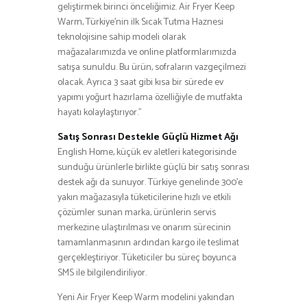
geliştirmek birinci önceliğimiz. Air Fryer Keep
Warm, Türkiye’nin ilk Sıcak Tutma Haznesi
teknolojisine sahip modeli olarak
mağazalarımızda ve online platformlarımızda
satışa sunuldu. Bu ürün, sofraların vazgeçilmezi
olacak. Ayrıca 3 saat gibi kısa bir sürede ev
yapımı yoğurt hazırlama özelliğiyle de mutfakta
hayatı kolaylaştırıyor.”
Satış Sonrası Destekle Güçlü Hizmet Ağı
English Home, küçük ev aletleri kategorisinde
sunduğu ürünlerle birlikte güçlü bir satış sonrası
destek ağı da sunuyor. Türkiye genelinde 300’e
yakın mağazasıyla tüketicilerine hızlı ve etkili
çözümler sunan marka, ürünlerin servis
merkezine ulaştırılması ve onarım sürecinin
tamamlanmasının ardından kargo ile teslimat
gerçekleştiriyor. Tüketiciler bu süreç boyunca
SMS ile bilgilendiriliyor.
Yeni Air Fryer Keep Warm modelini yakından