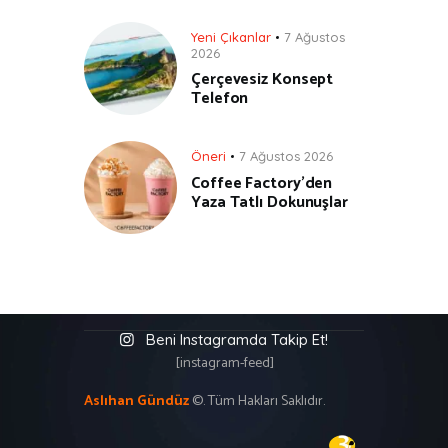
Yeni Çıkanlar
7 Ağustos
2026
Çerçevesiz Konsept
Telefon
Öneri
7 Ağustos 2026
Coffee Factory’den
Yaza Tatlı Dokunuşlar
Beni Instagramda Takip Et!
[instagram-feed]
Aslıhan Gündüz
©. Tüm Hakları Saklıdır.