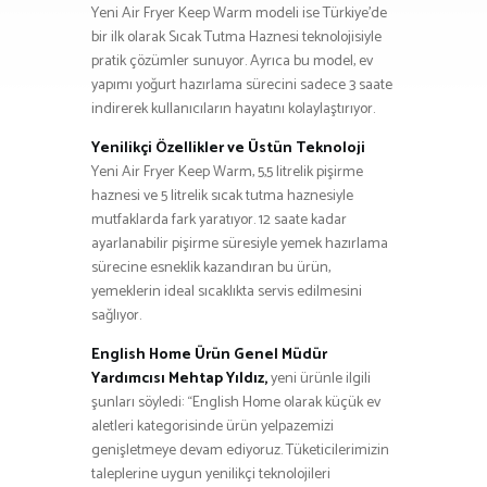
Yeni Air Fryer Keep Warm modeli ise Türkiye’de
bir ilk olarak Sıcak Tutma Haznesi teknolojisiyle
pratik çözümler sunuyor. Ayrıca bu model, ev
yapımı yoğurt hazırlama sürecini sadece 3 saate
indirerek kullanıcıların hayatını kolaylaştırıyor.
Yenilikçi Özellikler ve Üstün Teknoloji
Yeni Air Fryer Keep Warm, 5,5 litrelik pişirme
haznesi ve 5 litrelik sıcak tutma haznesiyle
mutfaklarda fark yaratıyor. 12 saate kadar
ayarlanabilir pişirme süresiyle yemek hazırlama
sürecine esneklik kazandıran bu ürün,
yemeklerin ideal sıcaklıkta servis edilmesini
sağlıyor.
English Home Ürün Genel Müdür
Yardımcısı Mehtap Yıldız,
yeni ürünle ilgili
şunları söyledi: “English Home olarak küçük ev
aletleri kategorisinde ürün yelpazemizi
genişletmeye devam ediyoruz. Tüketicilerimizin
taleplerine uygun yenilikçi teknolojileri