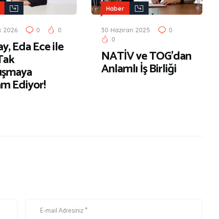
Haber
k 2026
0
0
30 Haziran 2025
0
0
y, Eda Ece ile
NATİV ve TOG’dan
Tak
Anlamlı İş Birliği
uşmaya
m Ediyor!