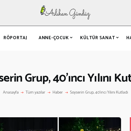
ANASAYFA
RÖPORTAJ
ANNE-ÇOCUK
RÖPORTAJ
ANNE-ÇOCUK
KÜLTÜR SANAT
H
KÜLTÜR SANAT
HAKKIMDA
LETIŞIM
erin Grup, 40’ıncı Yılını Ku
Anasayfa
Tüm yazılar
Haber
Soyserin Grup, 40’ıncı Yılını Kutladı