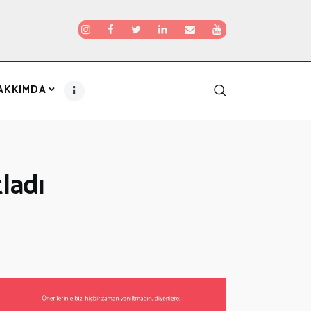
AKKIMDA
tladı