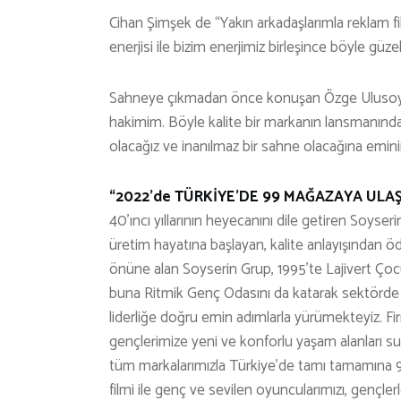
Cihan Şimşek de “Yakın arkadaşlarımla reklam f
enerjisi ile bizim enerjimiz birleşince böyle güzel 
Sahneye çıkmadan önce konuşan Özge Ulusoy, 
hakimim. Böyle kalite bir markanın lansmanın
olacağız ve inanılmaz bir sahne olacağına eminim
“2022’de TÜRKİYE’DE 99 MAĞAZAYA ULAŞ
40’ıncı yıllarının heyecanını dile getiren Soy
üretim hayatına başlayan, kalite anlayışından öd
önüne alan Soyserin Grup, 1995’te Lajivert Çocu
buna Ritmik Genç Odasını da katarak sektörde 
liderliğe doğru emin adımlarla yürümekteyiz. F
gençlerimize yeni ve konforlu yaşam alanları su
tüm markalarımızla Türkiye’de tamı tamamına 9
filmi ile genç ve sevilen oyuncularımızı, gençler