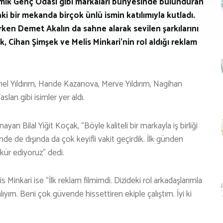
tmik Genç Odası gibi markaları bünyesinde bulunduran
aki bir mekanda birçok ünlü ismin katılımıyla kutladı.
n Demet Akalın da sahne alarak sevilen şarkılarını
k, Cihan Şimşek ve Melis Minkari’nin rol aldığı reklam
 Yıldırım, Hande Kazanova, Merve Yıldırım, Nagihan
lan gibi isimler yer aldı.
an Bilal Yiğit Koçak, “Böyle kaliteli bir markayla iş birliği
nde de dışında da çok keyifli vakit geçirdik. İlk günden
ür ediyoruz” dedi.
 Minkari ise “İlk reklam filmimdi. Dizideki rol arkadaşlarımla
ıyım. Beni çok güvende hissettiren ekiple çalıştım. İyi ki