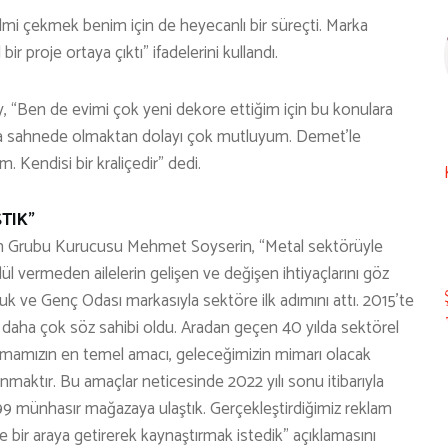
ilmi çekmek benim için de heyecanlı bir süreçti. Marka
bir proje ortaya çıktı” ifadelerini kullandı.
“Ben de evimi çok yeni dekore ettiğim için bu konulara
da sahnede olmaktan dolayı çok mutluyum. Demet’le
. Kendisi bir kraliçedir” dedi.
TIK”
serin Grubu Kurucusu Mehmet Soyserin, “Metal sektörüyle
ül vermeden ailelerin gelişen ve değişen ihtiyaçlarını göz
k ve Genç Odası markasıyla sektöre ilk adımını attı. 2015’te
daha çok söz sahibi oldu. Aradan geçen 40 yılda sektörel
irmamızın en temel amacı, geleceğimizin mimarı olacak
nmaktır. Bu amaçlar neticesinde 2022 yılı sonu itibarıyla
9 münhasır mağazaya ulaştık. Gerçekleştirdiğimiz reklam
le bir araya getirerek kaynaştırmak istedik” açıklamasını