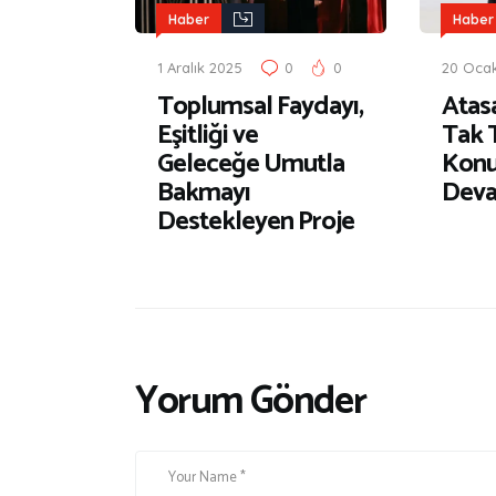
Haber
Haber
1 Aralık 2025
0
0
20 Oca
Toplumsal Faydayı,
Atasa
Eşitliği ve
Tak 
Geleceğe Umutla
Kon
Bakmayı
Deva
Destekleyen Proje
Yorum Gönder