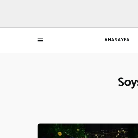
ANASAYFA
İ
Soys