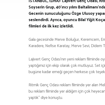
İSTANBUL, (DHA)- Lajivert Genç Odası, Ri
Soyserin Grup, 40’ıncı yılını Baltalimanı’nd
Gecenin sunuculuğunu Özge Ulusoy yaparke
seslendirdi. Ayrıca, oyuncu Bilal Yiğit Koça
filmleri de ilk kez izletildi.
Gala gecesinde Merve Boluğur, Keremcem, Emel
Karadere, Nefise Karatay, Merve Sevi, Didem Tas
Lajivert Genç Odası’nın yeni reklam filminde oynay
yaptığımız için ekip olarak çok mutluyuz. Set içi
bugüne kadar emeği geçen herkese çok teşekk
Ritmik Genç Odası reklam filminde yer alan Melis
bu reklam filminde yer aldığım için çok heyecanl
yaptık” diye konuştu.