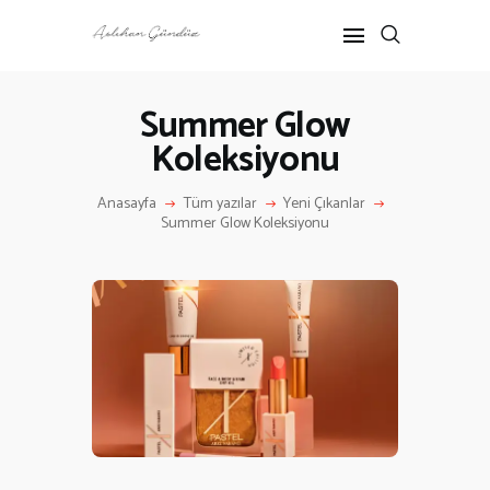
Summer Glow
Koleksiyonu
ANASAYFA
RÖPORTAJ
Anasayfa
Tüm yazılar
Yeni Çıkanlar
ANNE-ÇOCUK
Summer Glow Koleksiyonu
KÜLTÜR SANAT
HAKKIMDA
İLETIŞIM