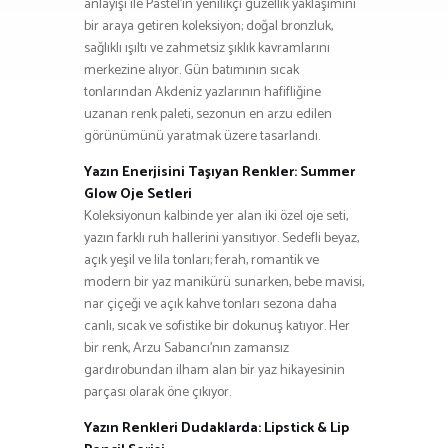
anlayışı ile Pastel’in yenilikçi güzellik yaklaşımını
bir araya getiren koleksiyon; doğal bronzluk,
sağlıklı ışıltı ve zahmetsiz şıklık kavramlarını
merkezine alıyor. Gün batımının sıcak
tonlarından Akdeniz yazlarının hafifliğine
uzanan renk paleti, sezonun en arzu edilen
görünümünü yaratmak üzere tasarlandı.
Yazın Enerjisini Taşıyan Renkler: Summer
Glow Oje Setleri
Koleksiyonun kalbinde yer alan iki özel oje seti,
yazın farklı ruh hallerini yansıtıyor. Sedefli beyaz,
açık yeşil ve lila tonları; ferah, romantik ve
modern bir yaz manikürü sunarken, bebe mavisi,
nar çiçeği ve açık kahve tonları sezona daha
canlı, sıcak ve sofistike bir dokunuş katıyor. Her
bir renk, Arzu Sabancı’nın zamansız
gardırobundan ilham alan bir yaz hikayesinin
parçası olarak öne çıkıyor.
Yazın Renkleri Dudaklarda: Lipstick & Lip