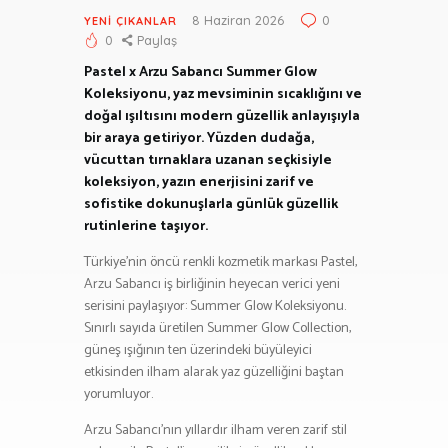
8 Haziran 2026
0
YENI ÇIKANLAR
0
Paylaş
Pastel x Arzu Sabancı Summer Glow
Koleksiyonu, yaz mevsiminin sıcaklığını ve
doğal ışıltısını modern güzellik anlayışıyla
bir araya getiriyor. Yüzden dudağa,
vücuttan tırnaklara uzanan seçkisiyle
koleksiyon, yazın enerjisini zarif ve
sofistike dokunuşlarla günlük güzellik
rutinlerine taşıyor.
Türkiye’nin öncü renkli kozmetik markası Pastel,
Arzu Sabancı iş birliğinin heyecan verici yeni
serisini paylaşıyor: Summer Glow Koleksiyonu.
Sınırlı sayıda üretilen Summer Glow Collection,
güneş ışığının ten üzerindeki büyüleyici
etkisinden ilham alarak yaz güzelliğini baştan
yorumluyor.
Arzu Sabancı’nın yıllardır ilham veren zarif stil