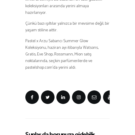
koleksiyonları arasında yerini almaya
hazırlanıyor.
Çünkü bazı ışıltılar yalnızca bir mevsime değil, bir
yaşam stiline aittir.
Pastel x Arzu Sabancı Summer Glow
Koleksiyonu, haziran ayı itibarıyla Watsons,
Gratis, Eve Shop, Rossmann, Mion satış
noktalarında, seçkin parfümerilerde ve
pastelshop.com’da yerini aldı.
Şunlar da hoşunuza gidebilir