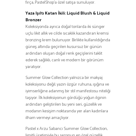
fırça, PastelShop’a özel satışa sunuluyor.
Yaza Işıltı Katan İkili: Liquid Blush & Liquid
Bronzer
Koleksiyonda ayrıca doğal tonlarda iki sünger
uçlu likit allık ve cilde sıcaklık kazandıran kremsi
bronzing krem bulunuyor. Birlikte kullanıldığında
güneş altında geçirilen kusursuz bir günün
ardından oluşan doğal renk geçişlerini taklit
ederek sağlıklı, canlı ve modern bir görünüm
yaratıyor.
Summer Glow Collection yalnızca bir makyaj
koleksiyonu değil; yazın özgür ruhuna, ışığına ve
iyimserliğine adanmış bir stil manifestosu niteliği
taşıyor. İlk koleksiyonun gördüğü yoğun ilginin
ardından geliştirilen bu yeni seri, güzellik ve
modanın kesişim noktasında yer alan kadınlara
ilham vermeyi amaçlıyor.
Pastel x Arzu Sabancı Summer Glow Collection,
limitli üretimiyle bu sezonun en özel güzellik