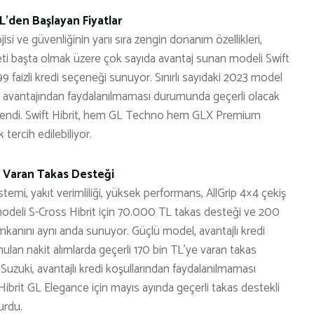
L’den Başlayan Fiyatlar
si ve güvenliğinin yanı sıra zengin donanım özellikleri,
eti başta olmak üzere çok sayıda avantaj sunan modeli Swift
99 faizli kredi seçeneği sunuyor. Sınırlı sayıdaki 2023 model
redi avantajından faydalanılmaması durumunda geçerli olacak
lirlendi. Swift Hibrit, hem GL Techno hem GLX Premium
 tercih edilebiliyor.
 Varan Takas Desteği
istemi, yakıt verimliliği, yüksek performans, AllGrip 4×4 çekiş
odeli S-Cross Hibrit için 70.000 TL takas desteği ve 200
 imkanını aynı anda sunuyor. Güçlü model, avantajlı kredi
nulan nakit alımlarda geçerli 170 bin TL’ye varan takas
 Suzuki, avantajlı kredi koşullarından faydalanılmaması
brit GL Elegance için mayıs ayında geçerli takas destekli
urdu.