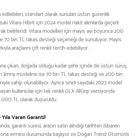
h edilebilen, standart olarak sunulan üstün güvenlik
i Vitara Hibrit için 2024 model nakit alımlarda geçerli
rak belirlendi. Vitara modelleri için mayıs ayı boyunca 200
di ve 70 bin TL takas desteği seçeneği de sunuluyor. Mayıs
ıyla araçlarını çift renkli tercih edebiliyor.
plana çıkan, doğada olduğu kadar şehir içinde de üstün sürüş
n Jimny modeline ise 70 bin TL takas desteği ve 200 bin
nıyla sahip olunabiliyor. Ayrıca sınırlı sayıdaki 2023 model
ayan kullanıcılar için tek renkli GLX AllGrip versiyonda
88.000 TL olarak duyuruldu.
Yıla Varan Garanti!
 garanti süresi, aracın satın alındığı tarihten itibaren
inin sona ermesi durumunda başlıyor ve Doğan Trend Otomotiv