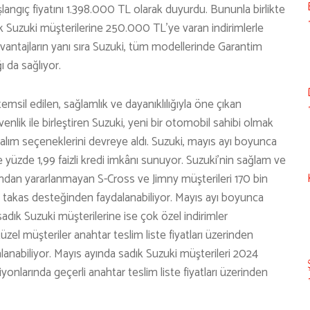
şlangıç fiyatını 1.398.000 TL olarak duyurdu. Bununla birlikte
k Suzuki müşterilerine 250.000 TL’ye varan indirimlerle
 avantajların yanı sıra Suzuki, tüm modellerinde Garantim
ı da sağlıyor.
il edilen, sağlamlık ve dayanıklılığıyla öne çıkan
lik ile birleştiren Suzuki, yeni bir otomobil sahibi olmak
ın alım seçeneklerini devreye aldı. Suzuki, mayıs ayı boyunca
yüzde 1,99 faizli kredi imkânı sunuyor. Suzuki’nin sağlam ve
tından yararlanmayan S-Cross ve Jimny müşterileri 170 bin
an takas desteğinden faydalanabiliyor. Mayıs ayı boyunca
sadık Suzuki müşterilerine ise çok özel indirimler
üzel müşteriler anahtar teslim liste fiyatları üzerinden
anabiliyor. Mayıs ayında sadık Suzuki müşterileri 2024
nlarında geçerli anahtar teslim liste fiyatları üzerinden