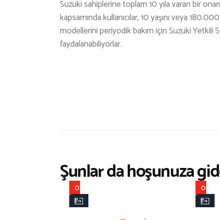
Suzuki sahiplerine toplam 10 yıla varan bir on
kapsamında kullanıcılar, 10 yaşını veya 180.0
modellerini periyodik bakım için Suzuki Yetkili 
faydalanabiliyorlar.
Şunlar da hoşunuza gide
O
O
t
t
o
o