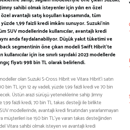
e Jimny sahibi olmak isteyenler için yılın en özel
 özel avantajlı satış koşulları kapsamında, tüm
yüzde 1,99 faizli kredi imkânı sunuyor. Suzuki’nin
tüm SUV modellerinde kullanıcılar, avantajlı kredi
aynı anda faydalanabiliyor. Düşük yakıt tüketimi ve
chback segmentinin öne çıkan modeli Swift Hibrit’te
kullanıcılar için ise sınırlı sayıdaki 2023 modellerde
ngıç fiyatı 998 bin TL olarak belirlendi.
eller olan Suzuki S-Cross Hibrit ve Vitara Hibrit’i satın
 bin TL için 12 ay vadeli, yüzde 1,99 faizli kredi ve 70 bin
lecek. Üstün arazi sürüşü yeteneklerine sahip Jimny
,99 faizli kredi, 70 bin TL takas desteği ile birlikte
SUV modellerinde, avantajlı kredi fırsatından yararlanmayan
ara müşterileri ise 150 bin TL’ye varan takas desteğinden
el Vitara sahibi olmak isteyen ve avantajlı kredi