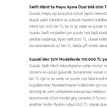
Swift Hibrit’te Mayıs Ayına Özel 998.000 T
Suzuki, mayıs ayı boyunca üstün Japon teknoloji
düşük yakıt tüketimi ve yüksek hareket kabiliy
Hibrit için 200 bin TL’ye 12 ay vade ve yüzde 1,
Suzuki Swift modelleri için yüzde 1,99 faizli k
şekilde başlangıç fiyatı 998.000 TL olarak be
donanımlarında 20 bin TL farkla çift renkli olarak
Suzuki’den SUV Modellerde 170.000 TL’ye
Suzuki, Akıllı Hibrit teknolojisine sahip motor s
sistemi ve üstün güvenlik donanımları sunan m
bin TL için 12 ay vade ve yüzde 1,99 faizli kredi
koşullarından faydalanmayan kullanıcılar için su
desteği ile yeni sahiplerine kavuşmayı bekliyor.
durumunda 2024 model giriş seviyesi S-Cross Hi
anahtar teslim fiyatını 1.494.000 TL olarak duy