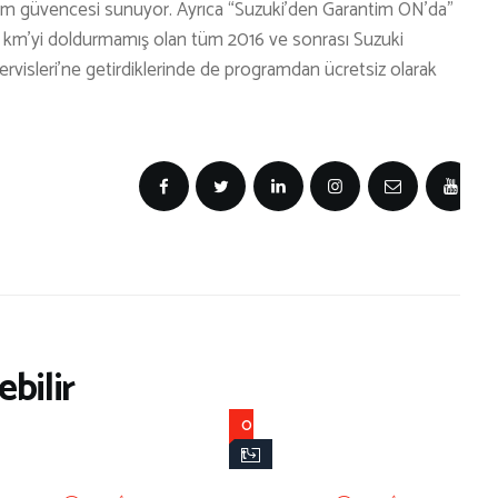
arım güvencesi sunuyor. Ayrıca “Suzuki’den Garantim ON’da”
00 km’yi doldurmamış olan tüm 2016 ve sonrası Suzuki
Servisleri’ne getirdiklerinde de programdan ücretsiz olarak
bilir
O
t
o