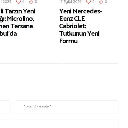
m 2025
0
0
17 Eylül 2024
0
0
m
li Tarzın Yeni
Yeni Mercedes-
o
ı: Microlino,
Benz CLE
b
en Tersane
Cabriolet:
i
bul’da
Tutkunun Yeni
l
Formu
D
ü
n
y
a
s
ı