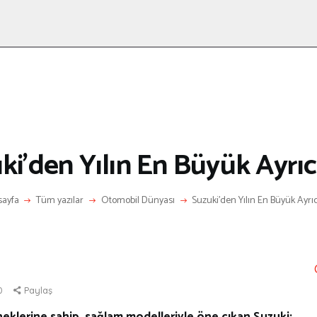
ANASAYFA
RÖPORTAJ
ANNE-ÇOCUK
KÜLTÜR SANAT
HAKKIMDA
LETIŞIM
ki’den Yılın En Büyük Ayrıca
ayfa
Tüm yazılar
Otomobil Dünyası
Suzuki’den Yılın En Büyük Ayrıca
0
Paylaş
teneklerine sahip, sağlam modelleriyle öne çıkan Suzuki;