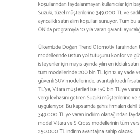
koşullarından faydalanmayan kullanıcılar için ba
Suzuki, tüzel müşterilerine 349.000 TL ve sadı
ayrıcalıklı satın alım koşulları sunuyor. Tüm bu
ON’da programıyla 10 yıla varan garanti ayrıcalığ
Ülkemizde Doğan Trend Otomotiv tarafından tems
modellerinde üstün yol tutuşunu konfor ve güven
isteyenler için mayıs ayında yılın en iddialı sat
tüm modellerinde 200 bin TL için 12 ay vade ve 
güvenli SUV modellerinde, avantajlı kredi fırsa
TL’ye, Vitara müşterileri ise 150 bin TL’ye var
vergi levhasını getiren Suzuki müşterilerine ve 
uygulanıyor. Bu kapsamda şahıs firmaları dahil t
349.000 TL’ye varan indirim olanağından faydal
model Vitara ve S-Cross modellerinin tüm versiyo
250.000 TL indirim avantajına sahip olacak.