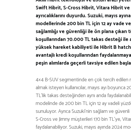
Swift Hibrit, S-Cross Hibrit, Vitara Hibrit v
ayrıcalıklarını duyurdu. Suzuki, mayıs ayına
modellerinde 200 bin TL için 12 ay vade ve 
sağlamlığı ve güvenliği ile ön plana çıkan 
koşullarından 70.000 TL takas desteği ile 
yüksek hareket kabiliyeti ile Hibrit B hat
avantajlı kredi koşullarından faydalanmayan 
peşin alımlarda geçerli tavsiye edilen başla
4×4 B-SUV segmentinde en çok tercih edilen mod
almak isteyen kullanıcılar, mayıs ayı boyunca 200
TL’lik takas desteğinden aynı anda faydalanabi
modelinde de 200 bin TL için 12 ay vadeli yüzde 1
sunuluyor. Ayrıca Suzuki’nin sağlam ve güvenli 
S-Cross ve Jimny müşterileri 170 bin TL’ye, Vit
faydalanabiliyor. Suzuki, mayıs ayında 2024 mod