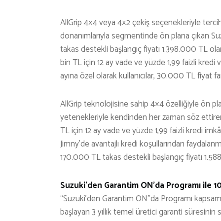
AllGrip 4×4 veya 4×2 çekiş seçenekleriyle terci
donanımlarıyla segmentinde ön plana çıkan Suzuk
takas destekli başlangıç fiyatı 1.398.000 TL ola
bin TL için 12 ay vade ve yüzde 1,99 faizli kre
ayına özel olarak kullanıcılar, 30.000 TL fiyat fark
AllGrip teknolojisine sahip 4×4 özelliğiyle ön 
yetenekleriyle kendinden her zaman söz ettire
TL için 12 ay vade ve yüzde 1,99 faizli kredi imkâ
Jimny’de avantajlı kredi koşullarından faydalanm
170.000 TL takas destekli başlangıç fiyatı 1.5
Suzuki’den Garantim ON’da Programı ile 10 
“Suzuki’den Garantim ON”da Programı kapsamında,
başlayan 3 yıllık temel üretici garanti süres