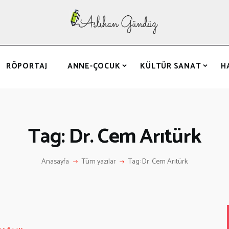
ANASAYFA
RÖPORTAJ
ANNE-ÇOCUK
RÖPORTAJ
ANNE-ÇOCUK
KÜLTÜR SANAT
H
KÜLTÜR SANAT
HAKKIMDA
LETIŞIM
Tag: Dr. Cem Arıtürk
Anasayfa
Tüm yazılar
Tag: Dr. Cem Arıtürk