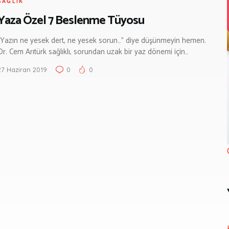
SAĞLIK
Yaza Özel 7 Beslenme Tüyosu
“Yazın ne yesek dert, ne yesek sorun…” diye düşünmeyin hemen.
Dr. Cem Arıtürk sağlıklı, sorundan uzak bir yaz dönemi için…
27 Haziran 2019
0
0