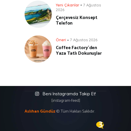
Yeni Çıkanlar
7 Ağustos
2026
Çerçevesiz Konsept
Telefon
Öneri
7 Ağustos 2026
Coffee Factory’den
Yaza Tatlı Dokunuşlar
Beni Instagramda Takip Et!
[instagram-feed]
Aslıhan Gündüz
©. Tüm Hakları Saklıdır.