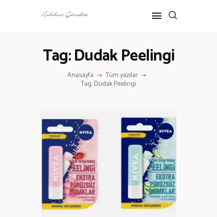
Tag: Dudak Peelingi
ANASAYFA
Anasayfa
Tüm yazılar
RÖPORTAJ
Tag: Dudak Peelingi
ANNE-ÇOCUK
KÜLTÜR SANAT
HAKKIMDA
İLETIŞIM