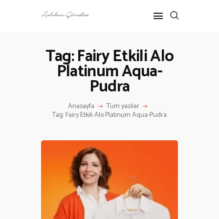
Tag: Fairy Etkili Alo
Platinum Aqua-
ANASAYFA
Pudra
RÖPORTAJ
ANNE-ÇOCUK
Anasayfa
Tüm yazılar
KÜLTÜR SANAT
Tag: Fairy Etkili Alo Platinum Aqua-Pudra
HAKKIMDA
İLETIŞIM