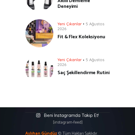
Akıllı Demleme
Deneyimi
Yeni Çıkanlar
5 Ağustos
2026
Fit & Flex Koleksiyonu
Yeni Çıkanlar
5 Ağustos
2026
Saç Şekillendirme Rutini
Beni Instagramda Takip Et!
[instagram-feed]
Aslıhan Gündüz
©. Tüm Hakları Saklıdır.