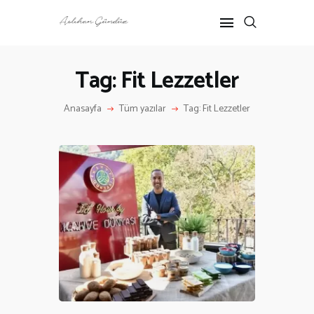
Tag: Fit Lezzetler
ANASAYFA
Anasayfa
Tüm yazılar
Tag: Fit Lezzetler
RÖPORTAJ
ANNE-ÇOCUK
KÜLTÜR SANAT
HAKKIMDA
İLETIŞIM