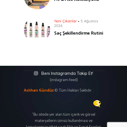
Yeni Çıkanlar
5 Ağustos
2026
Saç Şekillendirme Rutini
Beni Instagramda Takip Et!
[instagram-feed]
Aslıhan Gündüz
©. Tüm Hakları Saklıdır.
"Bu sitede yer alan tüm içerik ve görsel
materyallerin izinsiz kullanılması ve