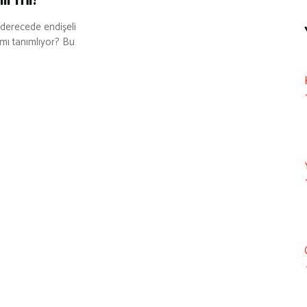
ir mi?
 derecede endişeli
k mı tanımlıyor? Bu