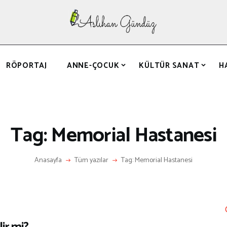
ANASAYFA
RÖPORTAJ
ANNE-ÇOCUK
RÖPORTAJ
ANNE-ÇOCUK
KÜLTÜR SANAT
H
KÜLTÜR SANAT
HAKKIMDA
LETIŞIM
Tag: Memorial Hastanesi
Anasayfa
Tüm yazılar
Tag: Memorial Hastanesi