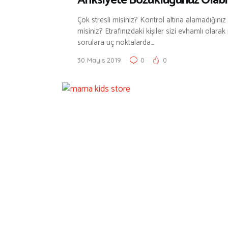
Anksiyete Bozukluğunuz Olabil
Çok stresli misiniz? Kontrol altına alamadığınız
misiniz? Etrafınızdaki kişiler sizi evhamlı olara
sorulara uç noktalarda…
30 Mayıs 2019
0
0