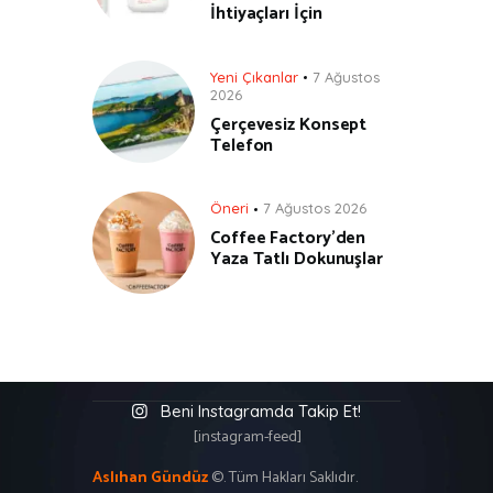
İhtiyaçları İçin
Yeni Çıkanlar
7 Ağustos
2026
Çerçevesiz Konsept
Telefon
Öneri
7 Ağustos 2026
Coffee Factory’den
Yaza Tatlı Dokunuşlar
Beni Instagramda Takip Et!
[instagram-feed]
Aslıhan Gündüz
©. Tüm Hakları Saklıdır.