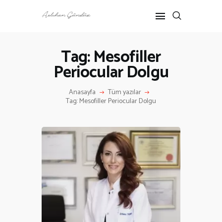
Tag: Mesofiller
Periocular Dolgu
ANASAYFA
RÖPORTAJ
Anasayfa
Tüm yazılar
ANNE-ÇOCUK
Tag: Mesofiller Periocular Dolgu
KÜLTÜR SANAT
HAKKIMDA
İLETIŞIM