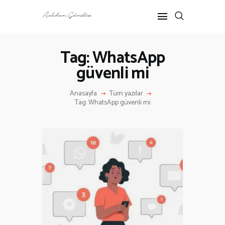
Tag: WhatsApp
güvenli mi
ANASAYFA
RÖPORTAJ
Anasayfa
Tüm yazılar
ANNE-ÇOCUK
Tag: WhatsApp güvenli mi
KÜLTÜR SANAT
HAKKIMDA
İLETIŞIM