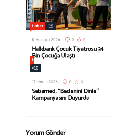
Haber
8 Haziran 2026
0
0
Halkbank Çocuk Tiyatrosu 34
Bin Çocuğa Ulaştı
H
a
b
17 Mayıs 2026
0
0
e
Sebamed, “Bedenini Dinle”
r
Kampanyasını Duyurdu
Yorum Gönder