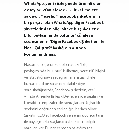
WhatsApp, yeni sözleşmede önemli olan
detayları, cümlelerdeki kilit kelimelere
saklıyor. Mesela, “Facebook şirketlerinin
bir parçası olan WhatsApp diğer Facebook
şirketlerinden bilgi alır ve bu şirketlerle
bilgi paylaşımında bulunur” cümlesini,
sözleşmenin “Diğer Facebook Şirketleri ile
Nasıl Çalışırız?” başlığının altında
konumlandırmış.
Masum gibi görünse de buradaki “bilgi
paylaşımında bulunur” kullanımı, her türlü bilgiyi
ve istatistiği paylaşacağı anlamını taşır. Peki
bunun nasıl bir sakıncası olabilir diye
sorguladığımızda, Facebook şirketinin, 2016
yılında Amerika Birleşik Devletlerinde yapılan ve
Donald Trump zaferi ile sonuçlanan Başkanlık
seçimini doğrudan etkilediğini herkes biliyor.
Şirketin CEO’su Facebook verilerini üçüncü taraf
ile paylaşmakla suçlanarak bu konu ile ilgili
yargılanıyor. Bu pencereden baktığımızda