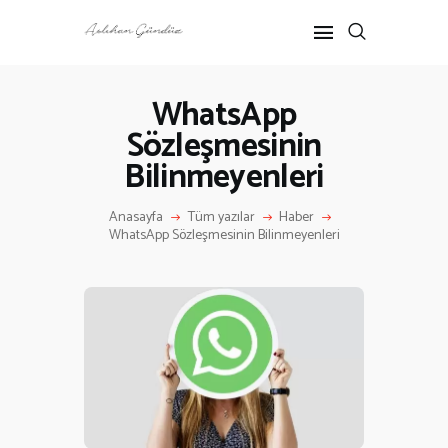
WhatsApp
Sözleşmesinin
ANASAYFA
Bilinmeyenleri
RÖPORTAJ
ANNE-ÇOCUK
Anasayfa
Tüm yazılar
Haber
KÜLTÜR SANAT
WhatsApp Sözleşmesinin Bilinmeyenleri
HAKKIMDA
İLETIŞIM