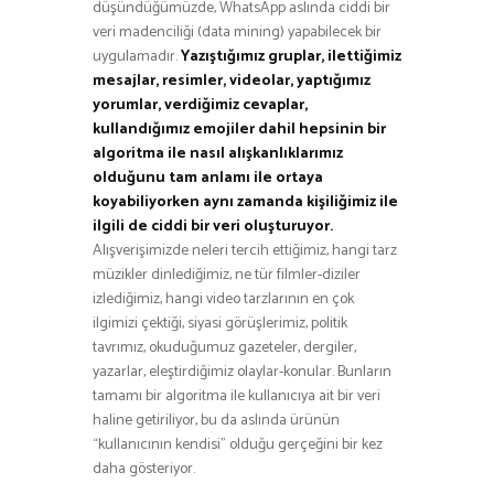
düşündüğümüzde, WhatsApp aslında ciddi bir
veri madenciliği (data mining) yapabilecek bir
uygulamadır.
Yazıştığımız gruplar, ilettiğimiz
mesajlar, resimler, videolar, yaptığımız
yorumlar, verdiğimiz cevaplar,
kullandığımız emojiler dahil hepsinin bir
algoritma ile nasıl alışkanlıklarımız
olduğunu tam anlamı ile ortaya
koyabiliyorken aynı zamanda kişiliğimiz ile
ilgili de ciddi bir veri oluşturuyor.
Alışverişimizde neleri tercih ettiğimiz, hangi tarz
müzikler dinlediğimiz, ne tür filmler-diziler
izlediğimiz, hangi video tarzlarının en çok
ilgimizi çektiği, siyasi görüşlerimiz, politik
tavrımız, okuduğumuz gazeteler, dergiler,
yazarlar, eleştirdiğimiz olaylar-konular. Bunların
tamamı bir algoritma ile kullanıcıya ait bir veri
haline getiriliyor, bu da aslında ürünün
“kullanıcının kendisi” olduğu gerçeğini bir kez
daha gösteriyor.