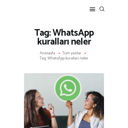
Tag: WhatsApp
ANASAYFA
kuralları neler
RÖPORTAJ
ANNE-ÇOCUK
Anasayfa
Tüm yazılar
KÜLTÜR SANAT
Tag: WhatsApp kuralları neler
HAKKIMDA
İLETIŞIM