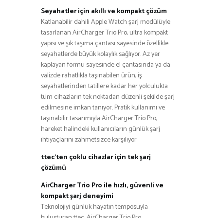
Seyahatler için akıllı ve kompakt çözüm
Katlanabilir dahili Apple Watch şarj modülüyle
tasarlanan AirCharger Trio Pro, ultra kompakt
yapısı ve şık taşıma çantası sayesinde özellikle
seyahatlerde büyük kolaylık sağlıyor. Az yer
kaplayan formu sayesinde el çantasında ya da
valizde rahatlıkla taşınabilen ürün, iş
seyahatlerinden tatillere kadar her yolculukta
tüm cihazların tek noktadan düzenli şekilde şarj
edilmesine imkan tanıyor. Pratik kullanımı ve
taşınabilir tasarımıyla AirCharger Trio Pro,
hareket halindeki kullanıcıların günlük şarj
ihtiyaçlarını zahmetsizce karşılıyor
ttec’ten çoklu cihazlar için tek şarj
çözümü
AirCharger Trio Pro ile hızlı, güvenli ve
kompakt şarj deneyimi
Teknolojiyi günlük hayatın temposuyla
buluşturan ttec, AirCharger Trio Pro