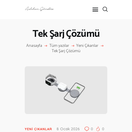
Tek Şarj Çözümü
ANASAYFA
Anasayfa
Tüm yazılar
Yeni Çıkanlar
RÖPORTAJ
Tek Şarj Çözümü
ANNE-ÇOCUK
KÜLTÜR SANAT
HAKKIMDA
İLETIŞIM
8 Ocak 2026
0
0
YENI ÇIKANLAR