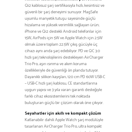
Qi2 kablosuz şarj sertifikasıyla hızlı, kesintisiz ve
güvenli bir şarj deneyimi sunuyor. MagSafe
uyumlu manyetik tutuşu sayesinde güçlü
hizalama ve yüksek verimlilik sağlayan ürün;
iPhone ve Qi2 destekli Android telefonlar için
15W, AirPods için 5W ve Apple Watch için 2.5W
olmak üzere toplam 22.5W çıkış gücüyle üç
cihazı aynı anda şarj edebiliyor. PD ve QC 3.0
hızlı şarj teknolojilerini destekleyen AirCharger
Trio Pro, aşırı ısınma ve akım koruma
özellikleriyle de güvenliği ön planda tutuyor.
Dayanıklı silikon kayışları, 120 cm PD 60W USB-C
– USB-C hızlı şarj kablosu, CE standartlarına
uygun yapısı ve 3 yıla varan garanti desteğiyle
farklı cihaz ekosistemlerini tek noktada
buluşturan güçlü bir çözüm olarak öne çıkıyor.
Seyahatler için akıllı ve kompakt çözüm
Katlanabilir dahili Apple Watch şarj modülüyle
tasarlanan AirCharger Trio Pro, ultra kompakt