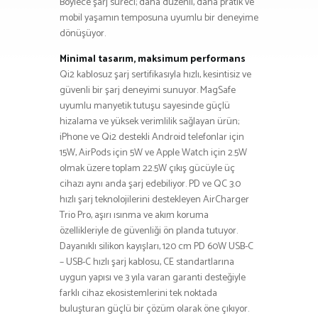
Böylece şarj süreci; daha düzenli, daha pratik ve
mobil yaşamın temposuna uyumlu bir deneyime
dönüşüyor.
Minimal tasarım, maksimum performans
Qi2 kablosuz şarj sertifikasıyla hızlı, kesintisiz ve
güvenli bir şarj deneyimi sunuyor. MagSafe
uyumlu manyetik tutuşu sayesinde güçlü
hizalama ve yüksek verimlilik sağlayan ürün;
iPhone ve Qi2 destekli Android telefonlar için
15W, AirPods için 5W ve Apple Watch için 2.5W
olmak üzere toplam 22.5W çıkış gücüyle üç
cihazı aynı anda şarj edebiliyor. PD ve QC 3.0
hızlı şarj teknolojilerini destekleyen AirCharger
Trio Pro, aşırı ısınma ve akım koruma
özellikleriyle de güvenliği ön planda tutuyor.
Dayanıklı silikon kayışları, 120 cm PD 60W USB-C
– USB-C hızlı şarj kablosu, CE standartlarına
uygun yapısı ve 3 yıla varan garanti desteğiyle
farklı cihaz ekosistemlerini tek noktada
buluşturan güçlü bir çözüm olarak öne çıkıyor.