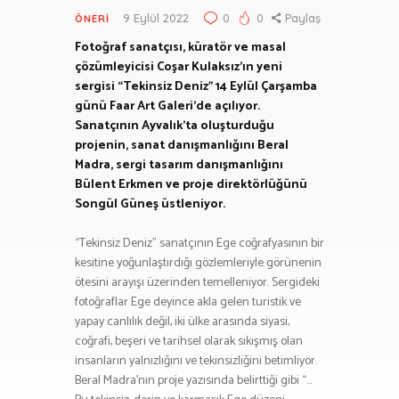
9 Eylül 2022
0
0
Paylaş
ÖNERI
Fotoğraf sanatçısı, küratör ve masal
çözümleyicisi Coşar Kulaksız’ın yeni
sergisi “Tekinsiz Deniz” 14 Eylül Çarşamba
günü Faar Art Galeri’de açılıyor.
Sanatçının Ayvalık’ta oluşturduğu
projenin, sanat danışmanlığını Beral
Madra, sergi tasarım danışmanlığını
Bülent Erkmen ve proje direktörlüğünü
Songül Güneş üstleniyor.
“Tekinsiz Deniz” sanatçının Ege coğrafyasının bir
kesitine yoğunlaştırdığı gözlemleriyle görünenin
ötesini arayışı üzerinden temelleniyor. Sergideki
fotoğraflar Ege deyince akla gelen turistik ve
yapay canlılık değil, iki ülke arasında siyasi,
coğrafi, beşeri ve tarihsel olarak sıkışmış olan
insanların yalnızlığını ve tekinsizliğini betimliyor.
Beral Madra’nın proje yazısında belirttiği gibi “…