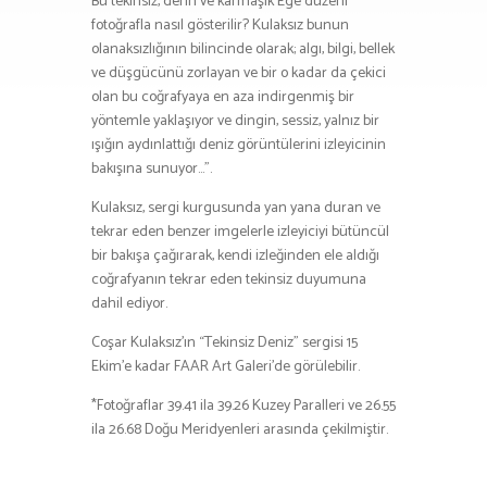
Bu tekinsiz, derin ve karmaşık Ege düzeni
fotoğrafla nasıl gösterilir? Kulaksız bunun
olanaksızlığının bilincinde olarak; algı, bilgi, bellek
ve düşgücünü zorlayan ve bir o kadar da çekici
olan bu coğrafyaya en aza indirgenmiş bir
yöntemle yaklaşıyor ve dingin, sessiz, yalnız bir
ışığın aydınlattığı deniz görüntülerini izleyicinin
bakışına sunuyor…”.
Kulaksız, sergi kurgusunda yan yana duran ve
tekrar eden benzer imgelerle izleyiciyi bütüncül
bir bakışa çağırarak, kendi izleğinden ele aldığı
coğrafyanın tekrar eden tekinsiz duyumuna
dahil ediyor.
Coşar Kulaksız’ın “Tekinsiz Deniz” sergisi 15
Ekim’e kadar FAAR Art Galeri’de görülebilir.
*Fotoğraflar 39.41 ila 39.26 Kuzey Paralleri ve 26.55
ila 26.68 Doğu Meridyenleri arasında çekilmiştir.