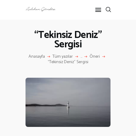
“Tekinsiz Deniz”
Sergisi
ANASAYFA
RÖPORTAJ
Anasayfa
Tüm yazılar
...
Öneri
ANNE-ÇOCUK
“Tekinsiz Deniz” Sergisi
KÜLTÜR SANAT
HAKKIMDA
İLETIŞIM