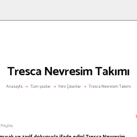
ANASAYFA
RÖPORTAJ
ANNE-ÇOCUK
KÜLTÜR SANAT
HAKKIMDA
LETIŞIM
Tresca Nevresim Takımı
Anasayfa
Tüm yazılar
Yeni Çıkanlar
Tresca Nevresim Takımı
Paylaş
muşak ve zarif dokunuşla ifade edin! Tresca Nevresim