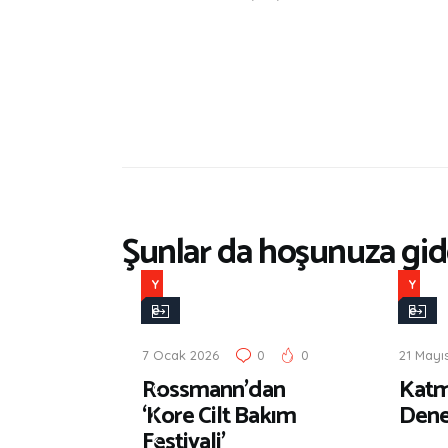
Şunlar da hoşunuza gide
Y
Y
e
e
n
n
7 Ocak 2026
0
0
21 Mayı
i
i
Rossmann’dan
Katm
Ç
Ç
‘Kore Cilt Bakım
Dene
ı
ı
Festivali’
k
k