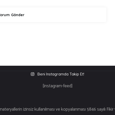
Beni Instagramda Takip Et!
[instagram-feed]
üm Hakları S
ateryallerin izinsiz kullanılması ve kopyalanması 5846 sayılı Fikir