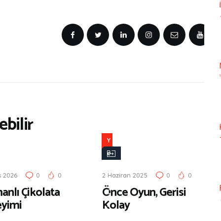
bilir
Y
e
n
s 2026
0
0
2 Haziran 2025
0
0
i
anlı Çikolata
Önce Oyun, Gerisi
Ç
yimi
Kolay
ı
k