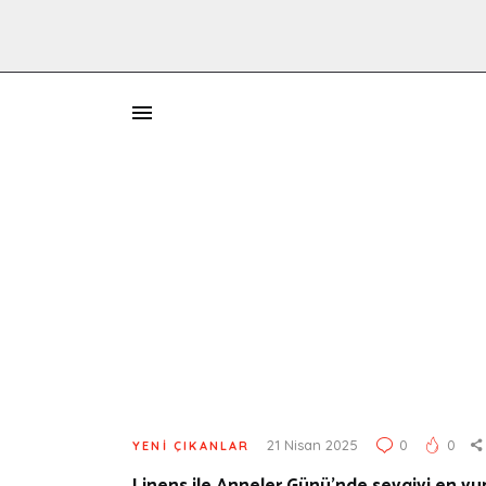
İ
21 Nisan 2025
0
0
YENI ÇIKANLAR
Linens ile Anneler Günü’nde sevgiyi en yu