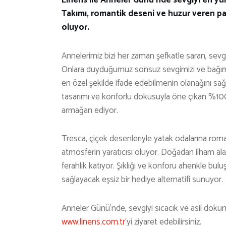
Takımı, romantik deseni ve huzur veren pas
oluyor.
Annelerimiz bizi her zaman şefkatle saran, sevgi
Onlara duyduğumuz sonsuz sevgimizi ve bağımı
en özel şekilde ifade edebilmenin olanağını sağl
tasarımı ve konforlu dokusuyla öne çıkan %1
armağan ediyor.
Tresca, çiçek desenleriyle yatak odalarına rom
atmosferin yaratıcısı oluyor. Doğadan ilham alan 
ferahlık katıyor. Şıklığı ve konforu ahenkle bul
sağlayacak eşsiz bir hediye alternatifi sunuyor.
Anneler Günü’nde, sevgiyi sıcacık ve asil dokun
www.linens.com.tr‘
yi ziyaret edebilirsiniz.