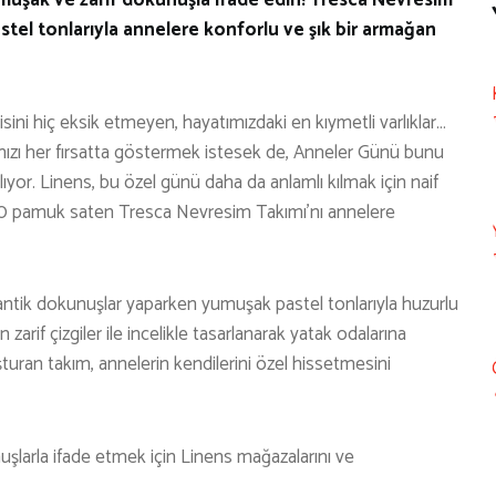
tel tonlarıyla annelere konforlu ve şık bir armağan
sini hiç eksik etmeyen, hayatımızdaki en kıymetli varlıklar…
zı her fırsatta göstermek istesek de, Anneler Günü bunu
ıyor. Linens, bu özel günü daha da anlamlı kılmak için naif
00 pamuk saten Tresca Nevresim Takımı’nı annelere
antik dokunuşlar yaparken yumuşak pastel tonlarıyla huzurlu
zarif çizgiler ile incelikle tasarlanarak yatak odalarına
uşturan takım, annelerin kendilerini özel hissetmesini
uşlarla ifade etmek için Linens mağazalarını ve