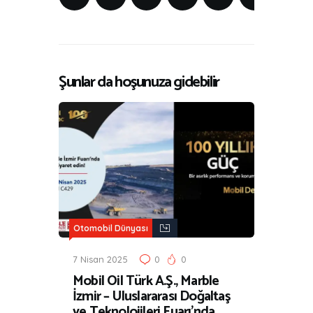
Şunlar da hoşunuza gidebilir
Otomobil Dünyası
7 Nisan 2025
0
0
Mobil Oil Türk A.Ş., Marble
İzmir – Uluslararası Doğaltaş
ve Teknolojileri Fuarı’nda