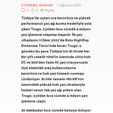
7 Ağustos 2025
OTOMOBIL DÜNYASI
0
0
Paylaş
Türkiye’de uçtan uca kesintisiz ve yüksek
performanslı şarj ağı kurma hedefiyle yola
çıkan Trugo, 3 yıldan kısa sürede 4 milyon
şarj işlemine ulaşmayı başardı. İlk şarj
cihazlarını 11 Ekim 2022’de Bolu HighWay
Dinlenme Tesisi’nde kuran Trugo, o
günden bu yana Türkiye’nin 81 ilinde her
biri çift soketli 1000’in üzerinde ultra hızlı
DC ve 500’den fazla AC şarj istasyonuyla
tüm elektrikli araç kullanıcılarına
kesintisiz ve hızlı şarj hizmeti sunmayı
sürdürüyor. 81 ilde tamamı 180 kW’nin
üzerindeki yüksek hızlı şarj cihazlarıyla
hizmet veren tek şarj ağı şirketi olan
Trugo, 3 yıldan kısa sürede 4 milyon şarj
işlemine ulaştı.
30 dakikadan kısa sürede batarya doluyor