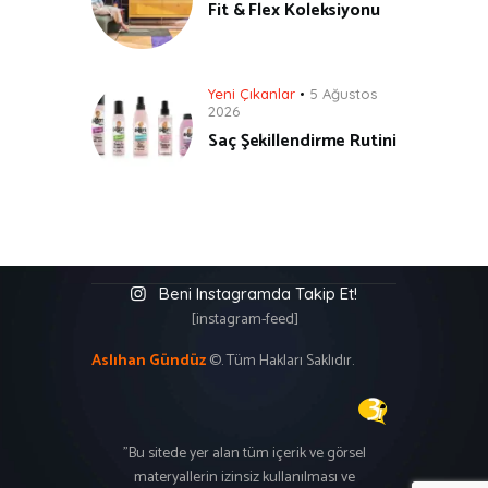
Fit & Flex Koleksiyonu
Yeni Çıkanlar
5 Ağustos
2026
Saç Şekillendirme Rutini
Beni Instagramda Takip Et!
[instagram-feed]
Aslıhan Gündüz
©. Tüm Hakları Saklıdır.
"Bu sitede yer alan tüm içerik ve görsel
materyallerin izinsiz kullanılması ve