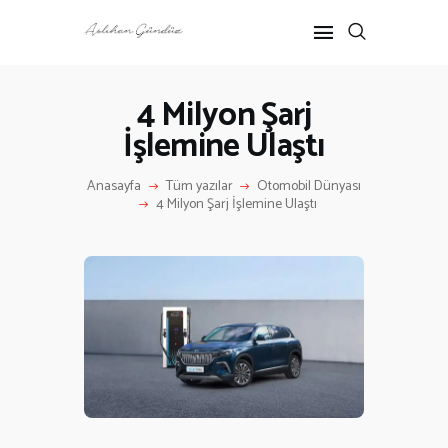
4 Milyon Şarj
İşlemine Ulaştı
ANASAYFA
RÖPORTAJ
Anasayfa
Tüm yazılar
Otomobil Dünyası
ANNE-ÇOCUK
4 Milyon Şarj İşlemine Ulaştı
KÜLTÜR SANAT
HAKKIMDA
İLETIŞIM