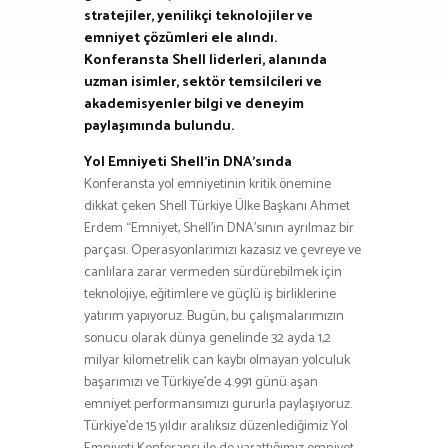
stratejiler, yenilikçi teknolojiler ve
emniyet çözümleri ele alındı.
Konferansta Shell liderleri, alanında
uzman isimler, sektör temsilcileri ve
akademisyenler bilgi ve deneyim
paylaşımında bulundu.
Yol Emniyeti Shell’in DNA’sında
Konferansta yol emniyetinin kritik önemine
dikkat çeken Shell Türkiye Ülke Başkanı Ahmet
Erdem “Emniyet, Shell’in DNA’sının ayrılmaz bir
parçası. Operasyonlarımızı kazasız ve çevreye ve
canlılara zarar vermeden sürdürebilmek için
teknolojiye, eğitimlere ve güçlü iş birliklerine
yatırım yapıyoruz. Bugün, bu çalışmalarımızın
sonucu olarak dünya genelinde 32 ayda 1,2
milyar kilometrelik can kaybı olmayan yolculuk
başarımızı ve Türkiye’de 4.991 günü aşan
emniyet performansımızı gururla paylaşıyoruz.
Türkiye’de 15 yıldır aralıksız düzenlediğimiz Yol