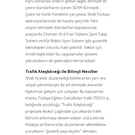
Aynı zamanda Shell’in global sağlık, emniyet ve
çevre standartlarını içeren SEAM (Emniyet,
Çevre ve Varlık Yönetimi) çerçevesi, Shell Türkiye
operasyonlarında da hayata geçirildi. Yeni
ulaşım emniyeti standartları kapsamında,
araçlarda Otonom Acil Fren Sistemi, Şerit Takip
Sistemi ve Kör Nokta Uyarı Sistemi gibi güvenlik
teknolojileri zorunlu hale getirildi. Sektör için
örnek teşkil eden bu uygulamalar güvenli
yolculukların da geleceğini temsil ediyor.
Trafik Ateşböceği ile Bilinçli Nesiller
Shell, 15 yıldır düzenlediği konferansın yanı sıra
sosyal yatırımlarıyla da yol emniyeti alanında
toplumsal gelişim için çalışıyor. Bu kapsamda
marka, Türkiye Eğitim Gönüllüleri Vakfı (TEGV) iş
birliğinde yürüttüğü “Trafik Ateşböceği”
projesiyle ilkokul çağındaki çocuklarda trafik
bilincini artırmaya devam ediyor. 2024 yılında
Malatya ve Derince’de düzenlenen etkinliklerle
çocukların “güvenli yaya elçileri” olmaları