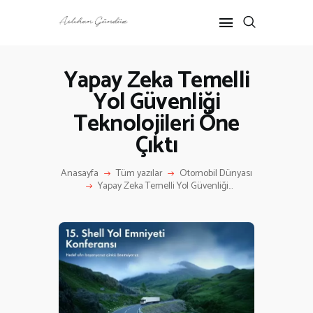
Yapay Zeka Temelli
Yol Güvenliği
ANASAYFA
Teknolojileri Öne
RÖPORTAJ
ANNE-ÇOCUK
Çıktı
KÜLTÜR SANAT
Anasayfa
Tüm yazılar
Otomobil Dünyası
HAKKIMDA
Yapay Zeka Temelli Yol Güvenliği...
İLETIŞIM