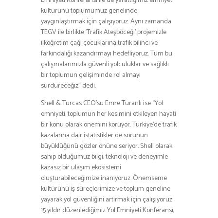
Emniyeti Konferansı ile de yarattığımız emniyet
kültürünü toplumumuz genelinde
yaygınlaştırmak için çalışıyoruz. Aynı zamanda
TEGV ile birlikte ‘Trafik Ateşböceği’ projemizle
ilköğretim çağı çocuklarına trafik bilinci ve
farkındalığı kazandırmayı hedefliyoruz. Tüm bu
çalışmalarımızla güvenli yolculuklar ve sağlıklı
bir toplumun gelişiminde rol almayı
sürdüreceğiz” dedi.
Shell & Turcas CEO’su Emre Turanlı ise “Yol
emniyeti, toplumun her kesimini etkileyen hayati
bir konu olarak önemini koruyor. Türkiye’de trafik
kazalarına dair istatistikler de sorunun
büyüklüğünü gözler önüne seriyor. Shell olarak
sahip olduğumuz bilgi, teknoloji ve deneyimle
kazasız bir ulaşım ekosistemi
oluşturabileceğimize inanıyoruz. Önemseme
kültürünü iş süreçlerimize ve toplum geneline
yayarak yol güvenliğini artırmak için çalışıyoruz.
15 yıldır düzenlediğimiz Yol Emniyeti Konferansı,