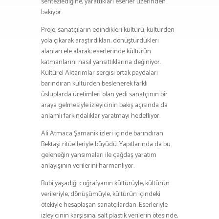
sentezlediğine, yarattıkları eserler üzerinden
bakıyor.
Proje, sanatçıların edindikleri kültürü, kültürden
yola çıkarak araştırdıkları, dönüştürdükleri
alanları ele alarak; eserlerinde kültürün
katmanlarını nasıl yansıttıklarına değiniyor.
Kültürel Aktarımlar sergisi ortak paydaları
barındıran kültürden beslenerek farklı
üsluplarda üretimleri olan yedi sanatçının bir
araya gelmesiyle izleyicinin bakış açısında da
anlamlı farkındalıklar yaratmayı hedefliyor.
Ali Atmaca Şamanik izleri içinde barındıran
Bektaşi ritüelleriyle büyüdü. Yapıtlarında da bu
geleneğin yansımaları ile çağdaş yaratım
anlayışının verilerini harmanlıyor.
Bubi yaşadığı coğrafyanın kültürüyle, kültürün
verileriyle, dönüşümüyle, kültürün içindeki
ötekiyle hesaplaşan sanatçılardan. Eserleriyle
izleyicinin karşısına, salt plastik verilerin ötesinde,