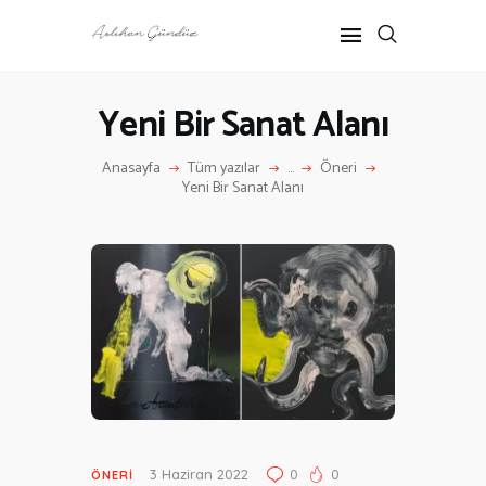
Yeni Bir Sanat Alanı
ANASAYFA
Anasayfa
Tüm yazılar
...
Öneri
RÖPORTAJ
Yeni Bir Sanat Alanı
ANNE-ÇOCUK
KÜLTÜR SANAT
HAKKIMDA
İLETIŞIM
3 Haziran 2022
0
0
ÖNERI