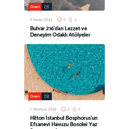
Öneri
3 Nisan 2026
0
0
Bulvar 216’dan Lezzet ve
Deneyim Odaklı Atölyeler
Öneri
1 Temmuz 2026
0
0
Hilton Istanbul Bosphorus’un
Efsanevi Havuzu Bosolei Yaz