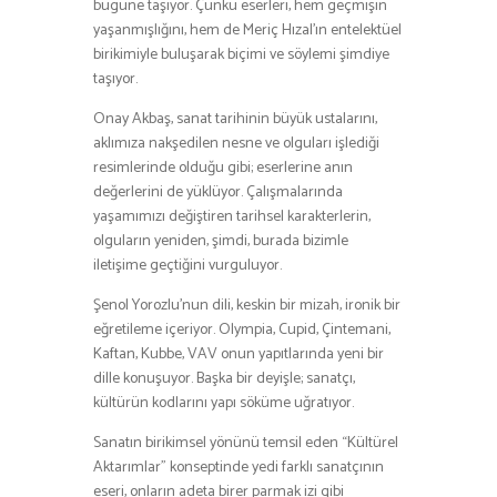
bugüne taşıyor. Çünkü eserleri, hem geçmişin
yaşanmışlığını, hem de Meriç Hızal’ın entelektüel
birikimiyle buluşarak biçimi ve söylemi şimdiye
taşıyor.
Onay Akbaş, sanat tarihinin büyük ustalarını,
aklımıza nakşedilen nesne ve olguları işlediği
resimlerinde olduğu gibi; eserlerine anın
değerlerini de yüklüyor. Çalışmalarında
yaşamımızı değiştiren tarihsel karakterlerin,
olguların yeniden, şimdi, burada bizimle
iletişime geçtiğini vurguluyor.
Şenol Yorozlu’nun dili, keskin bir mizah, ironik bir
eğretileme içeriyor. Olympia, Cupid, Çintemani,
Kaftan, Kubbe, VAV onun yapıtlarında yeni bir
dille konuşuyor. Başka bir deyişle; sanatçı,
kültürün kodlarını yapı söküme uğratıyor.
Sanatın birikimsel yönünü temsil eden “Kültürel
Aktarımlar” konseptinde yedi farklı sanatçının
eseri, onların adeta birer parmak izi gibi