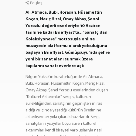
Paylaş
Ali Atmaca, Bubi, Horasan, Hüsamettin
Koçan, Meriç Hızal, Onay Akbaş, Şenol
Yorozlu değerli eserleriyle 30 Haziran
tarihine kadar Brieflyart’ta… “Sanatçıdan
Koleksiyonere” mottosuyla online
müzayede platformu olarak yolculuğuna
başlayan Brieflyart, Gümüşsuyu’nda şehre
yeni bir sanat alanı sunmak üzere
kapılarını sanatseverlere açtı.
Nilgün Yüksel’in küratörlüğünde Ali Atmaca,
Bubi, Horasan, Hüsamettin Koçan, Meriç Hızal,
Onay Akbaş, Şenol Yorozlu eserlerinden oluşan
“Kültürel Aktarımlar” sergisi, kültürün
sürekliliğinden, sanatçının geçmişten miras
aldığı ve içinde yaşadığı kültürün üretimine
aktarılışından yola çıkarak hazırlandı. Sergi,
sanatçıların yüzyıllar boyu süren kültürel
aktarımları kendi bireysel varoluşlarıyla nasıl