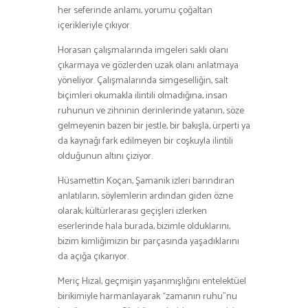
her seferinde anlamı, yorumu çoğaltan
içerikleriyle çıkıyor.
Horasan çalışmalarında imgeleri saklı olanı
çıkarmaya ve gözlerden uzak olanı anlatmaya
yöneliyor. Çalışmalarında simgeselliğin, salt
biçimleri okumakla ilintili olmadığına, insan
ruhunun ve zihninin derinlerinde yatanın, söze
gelmeyenin bazen bir jestle, bir bakışla, ürperti ya
da kaynağı fark edilmeyen bir coşkuyla ilintili
olduğunun altını çiziyor.
Hüsamettin Koçan, Şamanik izleri barındıran
anlatıların, söylemlerin ardından giden özne
olarak; kültürlerarası geçişleri izlerken
eserlerinde hala burada, bizimle olduklarını,
bizim kimliğimizin bir parçasında yaşadıklarını
da açığa çıkarıyor.
Meriç Hızal, geçmişin yaşanmışlığını entelektüel
birikimiyle harmanlayarak “zamanın ruhu”nu